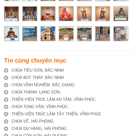
Tin cùng chuyên mục
CHÙA TIÊU SƠN, BẮC NINH.
CHÙA BÚT THÁP, BẮC NINH.
CHÙA VĨNH NGHIÊM, BẮC GIANG.
CHÙA THÀNH, LẠNG SƠN.
THIỀN VIỆN TRÚC LÂM AN TÂM, VĨNH PHÚC.
CHÙA TÙNG VÂN, VĨNH PHÚC.
THIỀN VIỆN TRÚC LÂM TÂY THIÊN, VĨNH PHÚC.
CHÙA VẼ, HẢI PHÒNG.
CHÙA DƯ HÀNG, HẢI PHÒNG.
CHÙA CÔN SƠN, HẢI DƯƠNG.