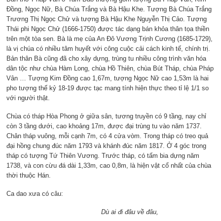
Đồng, Ngọc Nữ, Bà Chúa Trắng và Bà Hậu Khe. Tượng Bà Chúa Trắng
Trương Thị Ngọc Chử và tượng Bà Hậu Khe Nguyễn Thị Cảo. Tượng
Thái phi Ngọc Chử (1666-1750) được tác dạng bán khỏa thân tọa thiền
trên một tòa sen. Bà là mẹ của An Đô Vương Trịnh Cương (1685-1729),
là vị chúa có nhiều tâm huyết với công cuộc cải cách kinh tế, chính trị.
Bản thân Bà cũng đã cho xây dựng, trùng tu nhiều công trình văn hóa
dân tộc như chùa Hàm Long, chùa Hồ Thiên, chùa Bút Tháp, chùa Pháp
Vân … Tượng Kim Đồng cao 1,67m, tượng Ngọc Nữ cao 1,53m là hai
pho tượng thế kỷ 18-19 được tạc mang tính hiện thực theo tỉ lệ 1/1 so
với người thật.
Chùa có tháp Hòa Phong ở giữa sân, tương truyền có 9 tầng, nay chỉ
còn 3 tầng dưới, cao khoảng 17m, được đại trùng tu vào năm 1737.
Chân tháp vuông, mỗi cạnh 7m, có 4 cửa vòm. Trong tháp có treo quả
đại hồng chung đúc năm 1793 và khánh đúc năm 1817. Ở 4 góc trong
tháp có tượng Tứ Thiên Vương. Trước tháp, có tấm bia dựng năm
1738, và con cừu đá dài 1,33m, cao 0,8m, là hiện vật cổ nhất của chùa
thời thuộc Hán.
Ca dao xưa có câu:
Dù ai đi đâu về đâu,