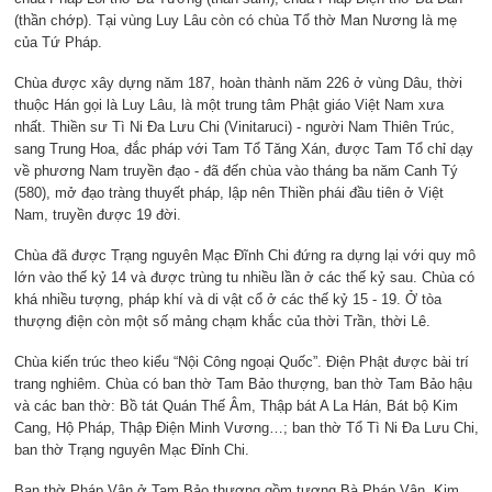
(thần chớp). Tại vùng Luy Lâu còn có chùa Tổ thờ Man Nương là mẹ
của Tứ Pháp.
Chùa được xây dựng năm 187, hoàn thành năm 226 ở vùng Dâu, thời
thuộc Hán gọi là Luy Lâu, là một trung tâm Phật giáo Việt Nam xưa
nhất. Thiền sư Tì Ni Đa Lưu Chi (Vinitaruci) - người Nam Thiên Trúc,
sang Trung Hoa, đắc pháp với Tam Tổ Tăng Xán, được Tam Tổ chỉ dạy
về phương Nam truyền đạo - đã đến chùa vào tháng ba năm Canh Tý
(580), mở đạo tràng thuyết pháp, lập nên Thiền phái đầu tiên ở Việt
Nam, truyền được 19 đời.
Chùa đã được Trạng nguyên Mạc Đĩnh Chi đứng ra dựng lại với quy mô
lớn vào thế kỷ 14 và được trùng tu nhiều lần ở các thế kỷ sau. Chùa có
khá nhiều tượng, pháp khí và di vật cổ ở các thế kỷ 15 - 19. Ở tòa
thượng điện còn một số mảng chạm khắc của thời Trần, thời Lê.
Chùa kiến trúc theo kiểu “Nội Công ngoại Quốc”. Điện Phật được bài trí
trang nghiêm. Chùa có ban thờ Tam Bảo thượng, ban thờ Tam Bảo hậu
và các ban thờ: Bồ tát Quán Thế Âm, Thập bát A La Hán, Bát bộ Kim
Cang, Hộ Pháp, Thập Điện Minh Vương…; ban thờ Tổ Tì Ni Đa Lưu Chi,
ban thờ Trạng nguyên Mạc Đỉnh Chi.
Ban thờ Pháp Vân ở Tam Bảo thượng gồm tượng Bà Pháp Vân, Kim