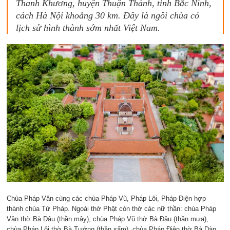
Thanh Khương, huyện Thuận Thành, tỉnh Bắc Ninh,
cách Hà Nội khoảng 30 km. Đây là ngôi chùa có
lịch sử hình thành sớm nhất Việt Nam.
Chùa Pháp Vân cùng các chùa Pháp Vũ, Pháp Lôi, Pháp Điện hợp
thành chùa Tứ Pháp. Ngoài thờ Phật còn thờ các nữ thần: chùa Pháp
Vân thờ Bà Dâu (thần mây), chùa Pháp Vũ thờ Bà Đậu (thần mưa),
chùa Pháp Lôi thờ Bà Tướng (thần sấm), chùa Pháp Điện thờ Bà Dàn