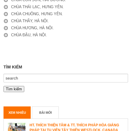
CHÙA THÁI LẠC, HƯNG YÊN.
CHÙA CHUÔNG, HƯNG YÊN.
CHÙA THẦY, HÀ NỘI.
CHÙA HƯƠNG, HÀ NỘI.
CHÙA ĐẬU, HÀ NỘI.
TÌM KIẾM
XEM NHIỀU
BÀI MỚI
HT. THÍCH THIỆN TÂM & TT. THÍCH PHÁP HÒA GIẢNG
PHÁP TẠI TU VIỆN TÂY THIÊN WESTLOCK, CANADA