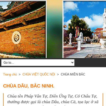
Trang chủ
>
CHÙA VIỆT QUỐC NỘI
> CHÙA MIỀN BẮC
CHÙA DÂU, BẮC NINH.
Chùa tên Pháp Vân Tự, Diên Ứng Tự, Cổ Châu Tự,
thường được gọi là chùa Dâu, chùa Cả, tọa lạc ở xã