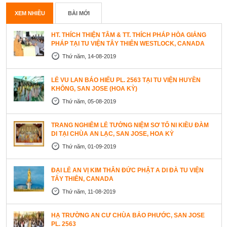
XEM NHIỀU
BÀI MỚI
HT. THÍCH THIỆN TÂM & TT. THÍCH PHÁP HÒA GIẢNG
PHÁP TẠI TU VIỆN TÂY THIÊN WESTLOCK, CANADA
Thứ năm, 14-08-2019
LỄ VU LAN BÁO HIẾU PL. 2563 TẠI TU VIỆN HUYỀN
KHÔNG, SAN JOSE (HOA KỲ)
Thứ năm, 05-08-2019
TRANG NGHIÊM LỄ TƯỞNG NIỆM SƠ TỔ NI KIỀU ĐÀM
DI TẠI CHÙA AN LẠC, SAN JOSE, HOA KỲ
Thứ năm, 01-09-2019
ĐẠI LỄ AN VỊ KIM THÂN ĐỨC PHẬT A DI ĐÀ TU VIỆN
TÂY THIÊN, CANADA
Thứ năm, 11-08-2019
HẠ TRƯỜNG AN CƯ CHÙA BẢO PHƯỚC, SAN JOSE
PL. 2563