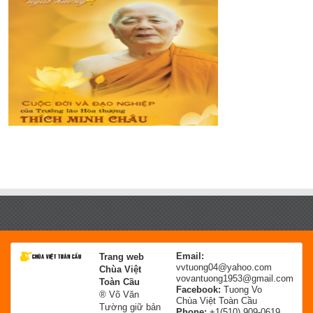
Email:
Trang web
vvtuong04@yahoo.com
Chùa Việt
vovantuong1953@gmail.com
Toàn Cầu
Facebook:
Tuong Vo
® Võ Văn
Chùa Việt Toàn Cầu
Tường giữ bản
Phone:
+1(510) 909-0619