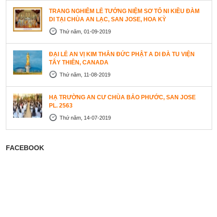
TRANG NGHIÊM LỄ TƯỞNG NIỆM SƠ TỔ NI KIỀU ĐÀM
DI TẠI CHÙA AN LẠC, SAN JOSE, HOA KỲ
Thứ năm, 01-09-2019
ĐẠI LỄ AN VỊ KIM THÂN ĐỨC PHẬT A DI ĐÀ TU VIỆN
TÂY THIÊN, CANADA
Thứ năm, 11-08-2019
HẠ TRƯỜNG AN CƯ CHÙA BẢO PHƯỚC, SAN JOSE
PL. 2563
Thứ năm, 14-07-2019
FACEBOOK