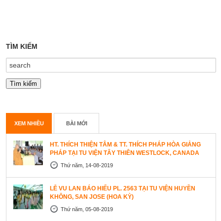
TÌM KIẾM
XEM NHIỀU
BÀI MỚI
HT. THÍCH THIỆN TÂM & TT. THÍCH PHÁP HÒA GIẢNG
PHÁP TẠI TU VIỆN TÂY THIÊN WESTLOCK, CANADA
Thứ năm, 14-08-2019
LỄ VU LAN BÁO HIẾU PL. 2563 TẠI TU VIỆN HUYỀN
KHÔNG, SAN JOSE (HOA KỲ)
Thứ năm, 05-08-2019