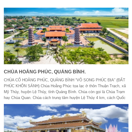
CHÙA HOẰNG PHÚC, QUẢNG BÌNH.
CHÙA CỔ HOẰNG PHÚC, QUẢNG BÌNH “VÔ SONG PHÚC ĐỊA” (ĐẤT
PHÚC KHÔN SÁNH) Chùa Hoằng Phúc tọa lạc ở thôn Thuận Trạch, xã
Mỹ Thủy, huyện Lệ Thủy, tỉnh Quảng Bình. Chùa còn gọi là Chùa Trạm
hay Chùa Quan. Chùa cách trung tâm huyện Lệ Thủy 4 km, cách Quốc
lộ 1A 3 km.