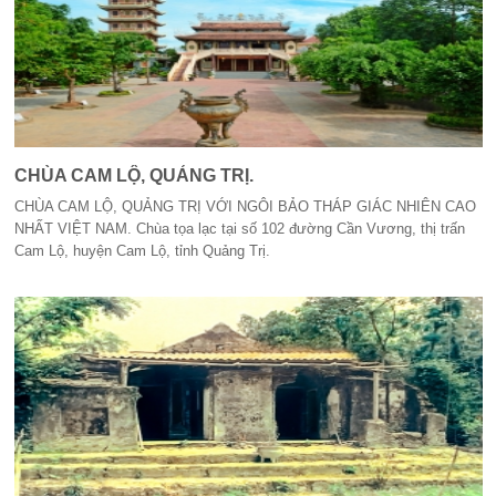
CHÙA CAM LỘ, QUẢNG TRỊ.
CHÙA CAM LỘ, QUẢNG TRỊ VỚI NGÔI BẢO THÁP GIÁC NHIÊN CAO
NHẤT VIỆT NAM. Chùa tọa lạc tại số 102 đường Cần Vương, thị trấn
Cam Lộ, huyện Cam Lộ, tỉnh Quảng Trị.