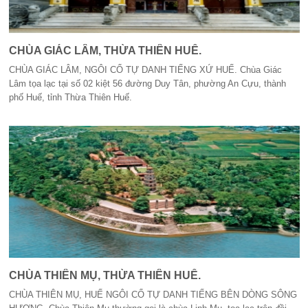
CHÙA GIÁC LÂM, THỪA THIÊN HUẾ.
CHÙA GIÁC LÂM, NGÔI CỔ TỰ DANH TIẾNG XỨ HUẾ. Chùa Giác
Lâm tọa lạc tại số 02 kiệt 56 đường Duy Tân, phường An Cựu, thành
phố Huế, tỉnh Thừa Thiên Huế.
CHÙA THIÊN MỤ, THỪA THIÊN HUẾ.
CHÙA THIÊN MỤ, HUẾ NGÔI CỔ TỰ DANH TIẾNG BÊN DÒNG SÔNG