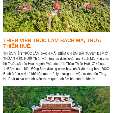
THIỀN VIỆN TRÚC LÂM BẠCH MÃ, THỪA
THIÊN HUẾ.
THIỀN VIỆN TRÚC LÂM BẠCH MÃ, ĐIỂM CHIÊM BÁI TUYỆT ĐẸP Ở
THỪA THIÊN HUẾ! Thiền viện tọa lạc dưới chân núi Bạch Mã, khu vực
hồ Truồi, xã Lộc Hòa, huyện Phú Lộc, tỉnh Thừa Thiên Huế. Ở độ cao
1.450m, cách biển Đông 5km đường chim bay, nhiệt độ trung bình 200C,
Bạch Mã là nơi có khí hậu mát mẻ, lý tưởng cho việc tu tập của Tăng,
Ni, Phật tử và các chuyến tham quan, chiêm bái của du khách.