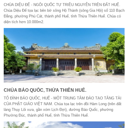
CHÙA DIỆU ĐẾ - NGÔI QUỐC TỰ TRIỀU NGUYỄN TRÊN ĐẤT HUẾ.
Chùa Diệu Đế tọa lạc bên bờ sông Hộ Thành (sông Gia Hội) số 110 Bạch
Đằng, phường Phú Cát, thành phố Huế, tỉnh Thừa Thiên Huế. Chùa có
diện tích hơn 10.000m2.
CHÙA BÁO QUỐC, THỪA THIÊN HUẾ.
TỔ ĐÌNH BÁO QUỐC, HUẾ - MỘT TRUNG TÂM ĐÀO TẠO TĂNG TÀI
CỦA PHẬT GIÁO VIỆT NAM. Chùa tọa lạc trên đồi Hàm Long (trên đất
làng Thụy Lôi xưa, gần xóm Lịch Đợi), đường Báo Quốc, phường
Phường Đúc, thành phố Huế, tỉnh Thừa Thiên Huế.