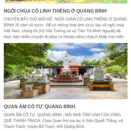
NGÔI CHÙA CỔ LINH THIÊNG Ở QUẢNG BÌNH
CHUYỆN BÂY GIỜ MỚI KỂ. NGÔI CHÙA CỔ LINH THIÊNG Ở QUẢNG
BÌNH! 25 năm về trước. Để có những hình ảnh và tư liệu về ngôi chùa
Việt Nam, chúng tôi (Võ Văn Tường và vợ Trần Thị Minh Nguyệt) đã
thực hiện nhiều chuyến đi bằng xe Honda viếng chùa ở khắp mọi miền
đất nước từ những năm 1980, trong đó có những chuyến đi đáng nhớ
như chuyến xuyên Việt trên chiếc xe gắn máy Honda 81 - 90cc từ ngày
05/4/1995 đến ngày 23/4/1995.
QUAN ÂM CỔ TỰ, QUẢNG BÌNH.
QUAN ÂM CỔ TỰ, QUẢNG BÌNH - MÁI NHÀ TÂM LINH CỦA VÙNG
QUÊ THANH TRẠCH. Chùa Quan Âm tọa lạc ở thôn Quyết Thắng, xã
Thanh Trạch, huyện Bố Trạch, tỉnh Quảng Bình.