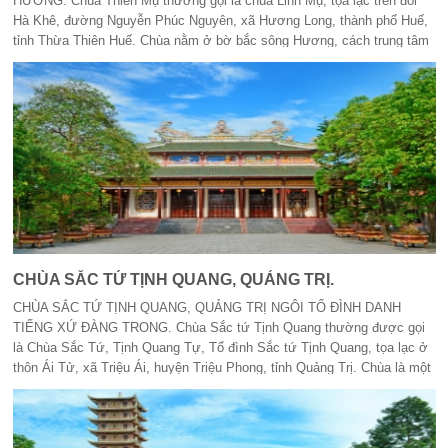
HƯƠNG. Chùa Thiên Mụ thường gọi là chùa Linh Mụ, tọa lạc trên đồi
Hà Khê, đường Nguyễn Phúc Nguyên, xã Hương Long, thành phố Huế,
tỉnh Thừa Thiên Huế. Chùa nằm ở bờ bắc sông Hương, cách trung tâm
thành phố Huế 5km.
CHÙA SẮC TỨ TỊNH QUANG, QUẢNG TRỊ.
CHÙA SẮC TỨ TỊNH QUANG, QUẢNG TRỊ NGÔI TỔ ĐÌNH DANH
TIẾNG XỨ ĐÀNG TRONG. Chùa Sắc tứ Tịnh Quang thường được gọi
là Chùa Sắc Tứ, Tịnh Quang Tự, Tổ đình Sắc tứ Tịnh Quang, tọa lạc ở
thôn Ái Tử, xã Triệu Ái, huyện Triệu Phong, tỉnh Quảng Trị. Chùa là một
trong những ngôi tổ đình được xây dựng sớm và có ảnh hưởng lớn
Phật giáo xứ Đàng Trong. Chùa ban đầu có tên là Am Tịnh Độ.