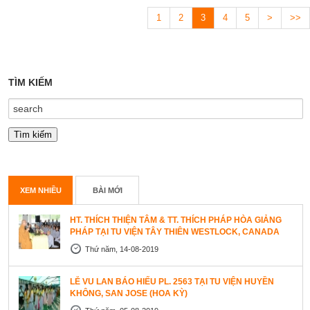
trùng tu ngôi chùa và đổi tên Chùa Trúc Lâm Thanh Lương. Tòa phạm
1
2
3
4
5
>
>>
vũ uy nghiêm, mỹ lệ đã hoàn thành vào ngày 22/12/2010.
TÌM KIẾM
XEM NHIỀU
BÀI MỚI
HT. THÍCH THIỆN TÂM & TT. THÍCH PHÁP HÒA GIẢNG
PHÁP TẠI TU VIỆN TÂY THIÊN WESTLOCK, CANADA
Thứ năm, 14-08-2019
LỄ VU LAN BÁO HIẾU PL. 2563 TẠI TU VIỆN HUYỀN
KHÔNG, SAN JOSE (HOA KỲ)