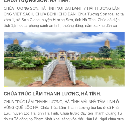
CHÙA TƯỢNG SƠN, HÀ TĨNH.
CHÙA TƯỢNG SƠN, HÀ TĨNH NƠI ĐẠI DANH Y HẢI THƯỢNG LÃN
ÔNG VIẾT SÁCH, CHỮA BỆNH CHO DÂN. Chùa Tượng Sơn tọa lạc tại
xóm 1, xã Sơn Giang, huyện Hương Sơn, tỉnh Hà Tĩnh. Chùa có diện
tích 1,5 hecta, phong cảnh an tịnh, thoáng đãng, nằm xa khu dân cư.
Trước chùa là sông Ngàn Phố, sau chùa là dãy núi Voi nên chùa có tên
Tượng Sơn tự. Phía Tây chùa có dòng suối bắt nguồn từ dãy Đại Huệ,
ngày đêm nước chảy ầm ầm nên chùa còn có tên là chùa Ầm Ầm.
CHÙA TRÚC LÂM THANH LƯƠNG, HÀ TĨNH.
CHÙA TRÚC LÂM THANH LƯƠNG, HÀ TĨNH MÁI NHÀ TÂM LINH Ở
VÙNG QUÊ LỘC HÀ. Chùa Trúc Lâm Thanh Lương tọa lạc ở xã Phù
Lưu, huyện Lộc Hà, tỉnh Hà Tĩnh. Chùa trước đây tên Thanh Quang Tự
do cụ Tổ dòng họ Phạm Nhật khai sáng vòa thời Hậu Lê. Ngôi chùa xưa
đã hư hỏng nặng. Năm 2008, ông Phạm Nhật Vượng đã tổ chức đại