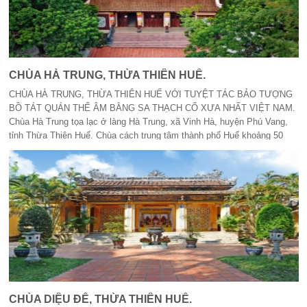
CHÙA HÀ TRUNG, THỪA THIÊN HUẾ.
CHÙA HÀ TRUNG, THỪA THIÊN HUẾ VỚI TUYỆT TÁC BẢO TƯỢNG
BỒ TÁT QUÁN THẾ ÂM BẰNG SA THẠCH CỔ XƯA NHẤT VIỆT NAM.
Chùa Hà Trung tọa lạc ở làng Hà Trung, xã Vinh Hà, huyện Phú Vang,
tỉnh Thừa Thiên Huế. Chùa cách trung tâm thành phố Huế khoảng 50
km.
CHÙA DIỆU ĐẾ, THỪA THIÊN HUẾ.