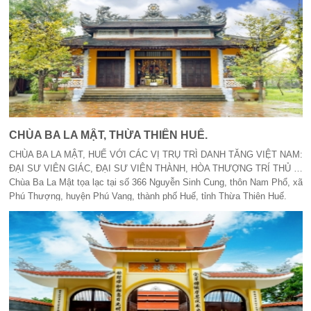
CHÙA BA LA MẬT, THỪA THIÊN HUẾ.
CHÙA BA LA MẬT, HUẾ VỚI CÁC VỊ TRỤ TRÌ DANH TĂNG VIỆT NAM:
ĐẠI SƯ VIÊN GIÁC, ĐẠI SƯ VIÊN THÀNH, HÒA THƯỢNG TRÍ THỦ …
Chùa Ba La Mật tọa lạc tại số 366 Nguyễn Sinh Cung, thôn Nam Phổ, xã
Phú Thượng, huyện Phú Vang, thành phố Huế, tỉnh Thừa Thiên Huế.
Chùa có diện tích 2.500 m2, có nhiều cây xanh, không gian thoáng
đãng, an tịnh!