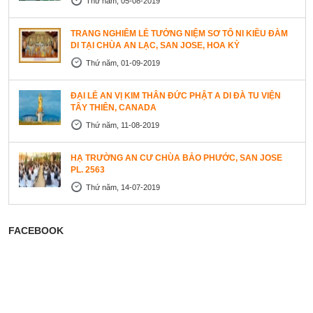
Thứ năm, 05-08-2019
TRANG NGHIÊM LỄ TƯỞNG NIỆM SƠ TỔ NI KIỀU ĐÀM
DI TẠI CHÙA AN LẠC, SAN JOSE, HOA KỲ
Thứ năm, 01-09-2019
ĐẠI LỄ AN VỊ KIM THÂN ĐỨC PHẬT A DI ĐÀ TU VIỆN
TÂY THIÊN, CANADA
Thứ năm, 11-08-2019
HẠ TRƯỜNG AN CƯ CHÙA BẢO PHƯỚC, SAN JOSE
PL. 2563
Thứ năm, 14-07-2019
FACEBOOK