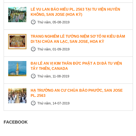
LỄ VU LAN BÁO HIẾU PL. 2563 TẠI TU VIỆN HUYỀN
KHÔNG, SAN JOSE (HOA KỲ)
Thứ năm, 05-08-2019
TRANG NGHIÊM LỄ TƯỞNG NIỆM SƠ TỔ NI KIỀU ĐÀM
DI TẠI CHÙA AN LẠC, SAN JOSE, HOA KỲ
Thứ năm, 01-09-2019
ĐẠI LỄ AN VỊ KIM THÂN ĐỨC PHẬT A DI ĐÀ TU VIỆN
TÂY THIÊN, CANADA
Thứ năm, 11-08-2019
HẠ TRƯỜNG AN CƯ CHÙA BẢO PHƯỚC, SAN JOSE
PL. 2563
Thứ năm, 14-07-2019
FACEBOOK