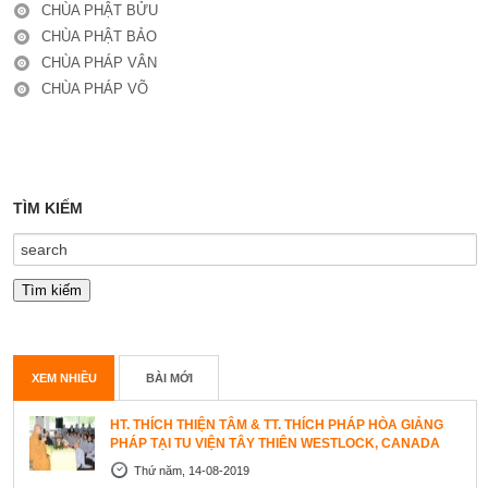
CHÙA PHẬT BỬU
CHÙA PHẬT BẢO
CHÙA PHÁP VÂN
CHÙA PHÁP VÕ
TÌM KIẾM
XEM NHIỀU
BÀI MỚI
HT. THÍCH THIỆN TÂM & TT. THÍCH PHÁP HÒA GIẢNG
PHÁP TẠI TU VIỆN TÂY THIÊN WESTLOCK, CANADA
Thứ năm, 14-08-2019