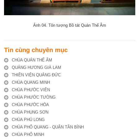
Ảnh 04. Tôn tượng Bồ tát Quán Thế Âm
Tin cùng chuyên mục
CHÙA QUÁN THẾ ÂM
QUẢNG HƯƠNG GIÀ LAM
THIỀN VIỆN QUẢNG ĐỨC
CHÙA QUANG MINH
CHÙA PHƯỚC VIÊN
CHÙA PHƯỚC TƯỜNG
CHÙA PHƯỚC HÒA
CHÙA PHỤNG SƠN
CHÙA PHÚ LONG
CHÙA PHỔ QUANG - QUẬN TÂN BÌNH
CHÙA PHỔ MINH