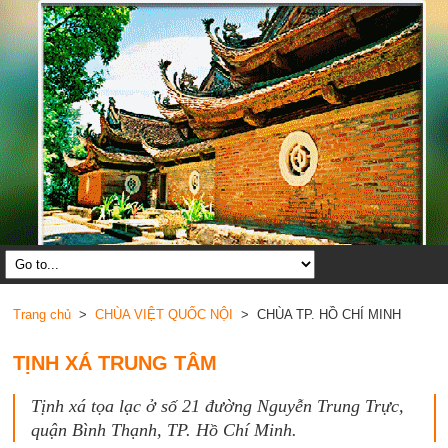
Trang chủ
>
CHÙA VIỆT QUỐC NỘI
> CHÙA TP. HỒ CHÍ MINH
TỊNH XÁ TRUNG TÂM
Tịnh xá tọa lạc ở số 21 đường Nguyễn Trung Trực,
quận Bình Thạnh, TP. Hồ Chí Minh.