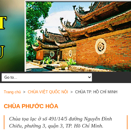
Trang chủ
>
CHÙA VIỆT QUỐC NỘI
> CHÙA TP. HỒ CHÍ MINH
CHÙA PHƯỚC HÒA
Chùa tọa lạc ở số 491/14/5 đường Nguyễn Đình
Chiểu, phường 3, quận 3, TP. Hồ Chí Minh.