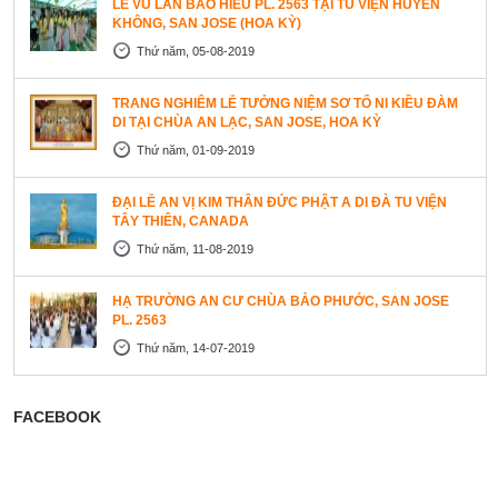
LỄ VU LAN BÁO HIẾU PL. 2563 TẠI TU VIỆN HUYỀN
KHÔNG, SAN JOSE (HOA KỲ)
Thứ năm, 05-08-2019
TRANG NGHIÊM LỄ TƯỞNG NIỆM SƠ TỔ NI KIỀU ĐÀM
DI TẠI CHÙA AN LẠC, SAN JOSE, HOA KỲ
Thứ năm, 01-09-2019
ĐẠI LỄ AN VỊ KIM THÂN ĐỨC PHẬT A DI ĐÀ TU VIỆN
TÂY THIÊN, CANADA
Thứ năm, 11-08-2019
HẠ TRƯỜNG AN CƯ CHÙA BẢO PHƯỚC, SAN JOSE
PL. 2563
Thứ năm, 14-07-2019
FACEBOOK