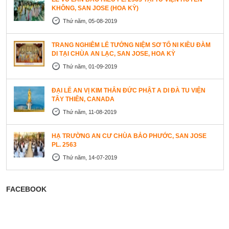
KHÔNG, SAN JOSE (HOA KỲ)
Thứ năm, 05-08-2019
TRANG NGHIÊM LỄ TƯỞNG NIỆM SƠ TỔ NI KIỀU ĐÀM
DI TẠI CHÙA AN LẠC, SAN JOSE, HOA KỲ
Thứ năm, 01-09-2019
ĐẠI LỄ AN VỊ KIM THÂN ĐỨC PHẬT A DI ĐÀ TU VIỆN
TÂY THIÊN, CANADA
Thứ năm, 11-08-2019
HẠ TRƯỜNG AN CƯ CHÙA BẢO PHƯỚC, SAN JOSE
PL. 2563
Thứ năm, 14-07-2019
FACEBOOK