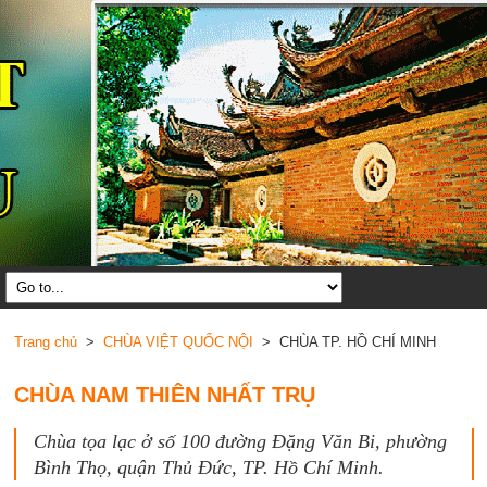
Trang chủ
>
CHÙA VIỆT QUỐC NỘI
> CHÙA TP. HỒ CHÍ MINH
CHÙA NAM THIÊN NHẤT TRỤ
Chùa tọa lạc ở số 100 đường Đặng Văn Bi, phường
Bình Thọ, quận Thủ Đức, TP. Hồ Chí Minh.