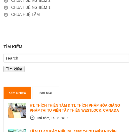
CHÙA HUÊ NGHIÊM 2
CHÙA HUÊ NGHIÊM 1
CHÙA HUỆ LÂM
TÌM KIẾM
XEM NHIỀU
BÀI MỚI
HT. THÍCH THIỆN TÂM & TT. THÍCH PHÁP HÒA GIẢNG
PHÁP TẠI TU VIỆN TÂY THIÊN WESTLOCK, CANADA
Thứ năm, 14-08-2019
LỄ VU LAN BÁO HIẾU PL. 2563 TẠI TU VIỆN HUYỀN