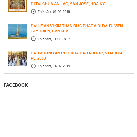
DI TẠI CHÙA AN LẠC, SAN JOSE, HOA KỲ
Thứ năm, 01-09-2019
ĐẠI LỄ AN VỊ KIM THÂN ĐỨC PHẬT A DI ĐÀ TU VIỆN
TÂY THIÊN, CANADA
Thứ năm, 11-08-2019
HẠ TRƯỜNG AN CƯ CHÙA BẢO PHƯỚC, SAN JOSE
PL. 2563
Thứ năm, 14-07-2019
FACEBOOK