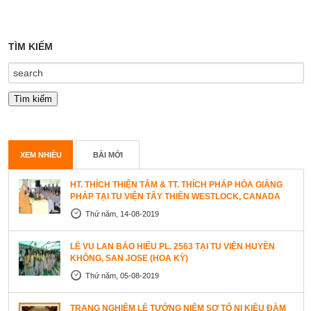
TÌM KIẾM
XEM NHIỀU
BÀI MỚI
HT. THÍCH THIỆN TÂM & TT. THÍCH PHÁP HÒA GIẢNG
PHÁP TẠI TU VIỆN TÂY THIÊN WESTLOCK, CANADA
Thứ năm, 14-08-2019
LỄ VU LAN BÁO HIẾU PL. 2563 TẠI TU VIỆN HUYỀN
KHÔNG, SAN JOSE (HOA KỲ)
Thứ năm, 05-08-2019
TRANG NGHIÊM LỄ TƯỞNG NIỆM SƠ TỔ NI KIỀU ĐÀM