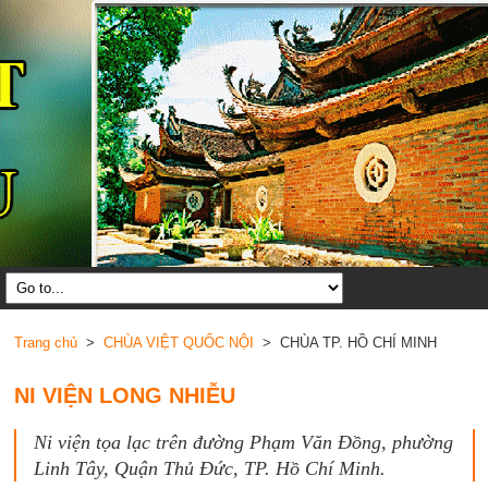
Trang chủ
>
CHÙA VIỆT QUỐC NỘI
> CHÙA TP. HỒ CHÍ MINH
NI VIỆN LONG NHIỄU
Ni viện tọa lạc trên đường Phạm Văn Đồng, phường
Linh Tây, Quận Thủ Đức, TP. Hồ Chí Minh.