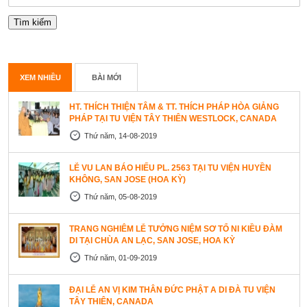
XEM NHIỀU
BÀI MỚI
HT. THÍCH THIỆN TÂM & TT. THÍCH PHÁP HÒA GIẢNG
PHÁP TẠI TU VIỆN TÂY THIÊN WESTLOCK, CANADA
Thứ năm, 14-08-2019
LỄ VU LAN BÁO HIẾU PL. 2563 TẠI TU VIỆN HUYỀN
KHÔNG, SAN JOSE (HOA KỲ)
Thứ năm, 05-08-2019
TRANG NGHIÊM LỄ TƯỞNG NIỆM SƠ TỔ NI KIỀU ĐÀM
DI TẠI CHÙA AN LẠC, SAN JOSE, HOA KỲ
Thứ năm, 01-09-2019
ĐẠI LỄ AN VỊ KIM THÂN ĐỨC PHẬT A DI ĐÀ TU VIỆN
TÂY THIÊN, CANADA