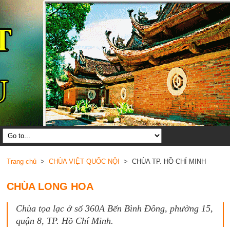
Trang chủ
>
CHÙA VIỆT QUỐC NỘI
> CHÙA TP. HỒ CHÍ MINH
CHÙA LONG HOA
Chùa tọa lạc ở số 360A Bến Bình Đông, phường 15,
quận 8, TP. Hồ Chí Minh.