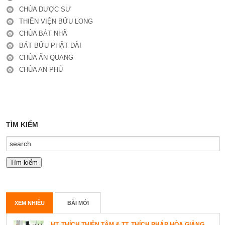
CHÙA DƯỢC SƯ
THIỀN VIỆN BỬU LONG
CHÙA BÁT NHÃ
BÁT BỬU PHẬT ĐÀI
CHÙA ẤN QUANG
CHÙA AN PHÚ
TÌM KIẾM
XEM NHIỀU
BÀI MỚI
HT. THÍCH THIỆN TÂM & TT. THÍCH PHÁP HÒA GIẢNG