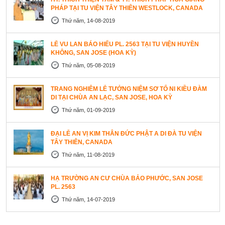
PHÁP TẠI TU VIỆN TÂY THIÊN WESTLOCK, CANADA
Thứ năm, 14-08-2019
LỄ VU LAN BÁO HIẾU PL. 2563 TẠI TU VIỆN HUYỀN
KHÔNG, SAN JOSE (HOA KỲ)
Thứ năm, 05-08-2019
TRANG NGHIÊM LỄ TƯỞNG NIỆM SƠ TỔ NI KIỀU ĐÀM
DI TẠI CHÙA AN LẠC, SAN JOSE, HOA KỲ
Thứ năm, 01-09-2019
ĐẠI LỄ AN VỊ KIM THÂN ĐỨC PHẬT A DI ĐÀ TU VIỆN
TÂY THIÊN, CANADA
Thứ năm, 11-08-2019
HẠ TRƯỜNG AN CƯ CHÙA BẢO PHƯỚC, SAN JOSE
PL. 2563
Thứ năm, 14-07-2019