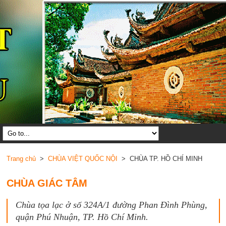
Trang chủ
>
CHÙA VIỆT QUỐC NỘI
> CHÙA TP. HỒ CHÍ MINH
CHÙA GIÁC TÂM
Chùa tọa lạc ở số 324A/1 đường Phan Đình Phùng,
quận Phú Nhuận, TP. Hồ Chí Minh.