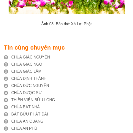
Ảnh 03. Bàn thờ Xá Lợi Phật
Tin cùng chuyên mục
CHÙA GIÁC NGUYÊN
CHÙA GIÁC NGỘ
CHÙA GIÁC LÂM
CHÙA ĐỊNH THÀNH
CHÙA ĐỨC NGUYÊN
CHÙA DƯỢC SƯ
THIỀN VIỆN BỬU LONG
CHÙA BÁT NHÃ
BÁT BỬU PHẬT ĐÀI
CHÙA ẤN QUANG
CHÙA AN PHÚ