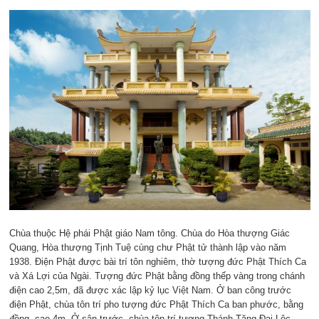
Chùa thuộc Hệ phái Phật giáo Nam tông. Chùa do Hòa thượng Giác
Quang, Hòa thượng Tịnh Tuệ cùng chư Phật tử thành lập vào năm
1938. Điện Phật được bài trí tôn nghiêm, thờ tượng đức Phật Thích Ca
và Xá Lợi của Ngài. Tượng đức Phật bằng đồng thếp vàng trong chánh
điện cao 2,5m, đã được xác lập kỷ lục Việt Nam. Ở ban công trước
điện Phật, chùa tôn trí pho tượng đức Phật Thích Ca ban phước, bằng
đồng, cao 4m. Ở sân trước, chùa tôn trí tượng Thánh Tăng Đại Lộc