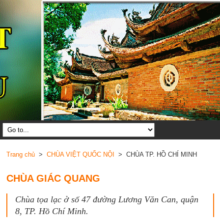
Trang chủ
>
CHÙA VIỆT QUỐC NỘI
> CHÙA TP. HỒ CHÍ MINH
CHÙA GIÁC QUANG
Chùa tọa lạc ở số 47 đường Lương Văn Can, quận
8, TP. Hồ Chí Minh.