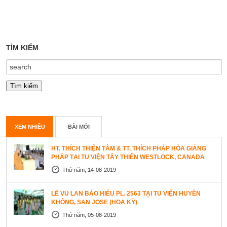
TÌM KIẾM
XEM NHIỀU
BÀI MỚI
HT. THÍCH THIỆN TÂM & TT. THÍCH PHÁP HÒA GIẢNG
PHÁP TẠI TU VIỆN TÂY THIÊN WESTLOCK, CANADA
Thứ năm, 14-08-2019
LỄ VU LAN BÁO HIẾU PL. 2563 TẠI TU VIỆN HUYỀN
KHÔNG, SAN JOSE (HOA KỲ)
Thứ năm, 05-08-2019