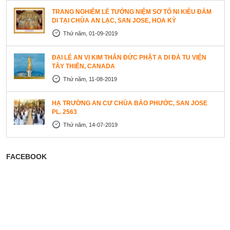
TRANG NGHIÊM LỄ TƯỞNG NIỆM SƠ TỔ NI KIỀU ĐÀM
DI TẠI CHÙA AN LẠC, SAN JOSE, HOA KỲ
Thứ năm, 01-09-2019
ĐẠI LỄ AN VỊ KIM THÂN ĐỨC PHẬT A DI ĐÀ TU VIỆN
TÂY THIÊN, CANADA
Thứ năm, 11-08-2019
HẠ TRƯỜNG AN CƯ CHÙA BẢO PHƯỚC, SAN JOSE
PL. 2563
Thứ năm, 14-07-2019
FACEBOOK