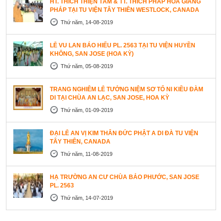
HT. THÍCH THIỆN TÂM & TT. THÍCH PHÁP HÒA GIẢNG
PHÁP TẠI TU VIỆN TÂY THIÊN WESTLOCK, CANADA
Thứ năm, 14-08-2019
LỄ VU LAN BÁO HIẾU PL. 2563 TẠI TU VIỆN HUYỀN
KHÔNG, SAN JOSE (HOA KỲ)
Thứ năm, 05-08-2019
TRANG NGHIÊM LỄ TƯỞNG NIỆM SƠ TỔ NI KIỀU ĐÀM
DI TẠI CHÙA AN LẠC, SAN JOSE, HOA KỲ
Thứ năm, 01-09-2019
ĐẠI LỄ AN VỊ KIM THÂN ĐỨC PHẬT A DI ĐÀ TU VIỆN
TÂY THIÊN, CANADA
Thứ năm, 11-08-2019
HẠ TRƯỜNG AN CƯ CHÙA BẢO PHƯỚC, SAN JOSE
PL. 2563
Thứ năm, 14-07-2019