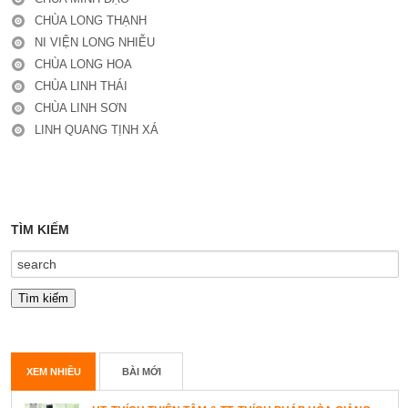
CHÙA LONG THẠNH
NI VIỆN LONG NHIỄU
CHÙA LONG HOA
CHÙA LINH THÁI
CHÙA LINH SƠN
LINH QUANG TỊNH XÁ
TÌM KIẾM
XEM NHIỀU
BÀI MỚI