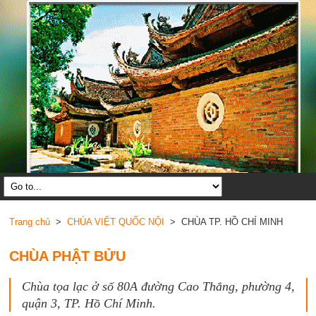
Trang chủ
>
CHÙA VIỆT QUỐC NỘI
> CHÙA TP. HỒ CHÍ MINH
CHÙA PHẬT BỬU
Chùa tọa lạc ở số 80A đường Cao Thắng, phường 4,
quận 3, TP. Hồ Chí Minh.