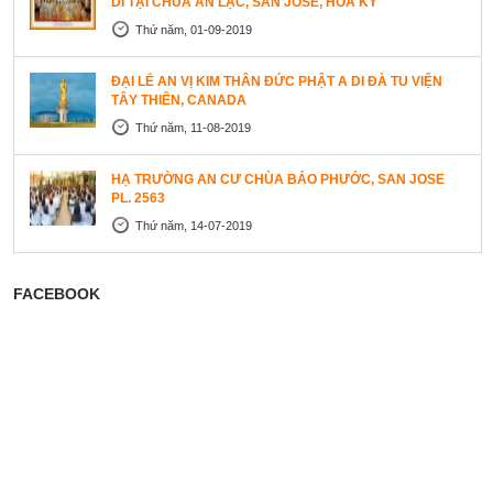
DI TẠI CHÙA AN LẠC, SAN JOSE, HOA KỲ
Thứ năm, 01-09-2019
ĐẠI LỄ AN VỊ KIM THÂN ĐỨC PHẬT A DI ĐÀ TU VIỆN
TÂY THIÊN, CANADA
Thứ năm, 11-08-2019
HẠ TRƯỜNG AN CƯ CHÙA BẢO PHƯỚC, SAN JOSE
PL. 2563
Thứ năm, 14-07-2019
FACEBOOK