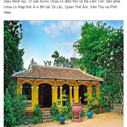
Diệu Minh tạc. Ở sân trước chùa có điện thờ Di Đà Tam Tôn; bên phải
chùa có tháp thờ 4 vị Bồ tát: Di Lặc, Quán Thế Âm, Văn Thù và Phổ
Hiền.