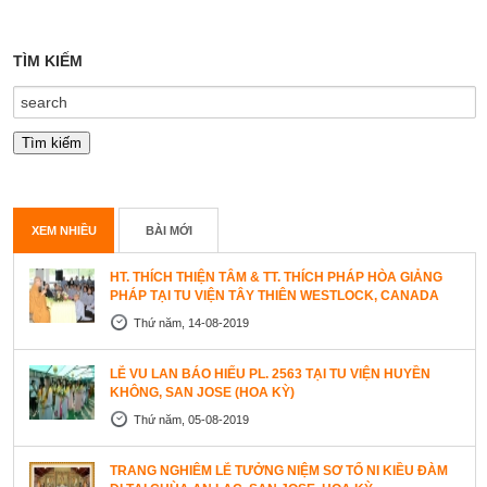
TÌM KIẾM
XEM NHIỀU
BÀI MỚI
HT. THÍCH THIỆN TÂM & TT. THÍCH PHÁP HÒA GIẢNG
PHÁP TẠI TU VIỆN TÂY THIÊN WESTLOCK, CANADA
Thứ năm, 14-08-2019
LỄ VU LAN BÁO HIẾU PL. 2563 TẠI TU VIỆN HUYỀN
KHÔNG, SAN JOSE (HOA KỲ)
Thứ năm, 05-08-2019
TRANG NGHIÊM LỄ TƯỞNG NIỆM SƠ TỔ NI KIỀU ĐÀM