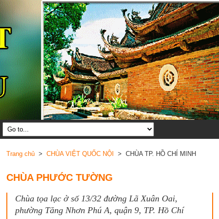
Trang chủ
>
CHÙA VIỆT QUỐC NỘI
> CHÙA TP. HỒ CHÍ MINH
CHÙA PHƯỚC TƯỜNG
Chùa tọa lạc ở số 13/32 đường Lã Xuân Oai,
phường Tăng Nhơn Phú A, quận 9, TP. Hồ Chí