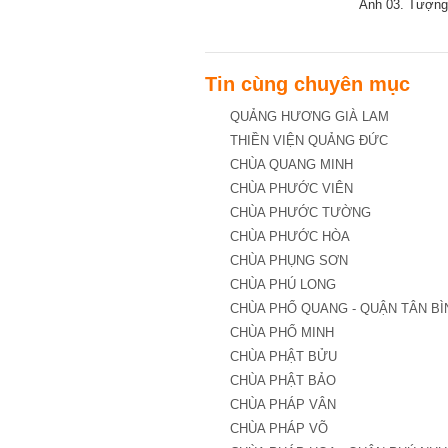
Ảnh 03. Tượng
Tin cùng chuyên mục
QUẢNG HƯƠNG GIÀ LAM
THIỀN VIỆN QUẢNG ĐỨC
CHÙA QUANG MINH
CHÙA PHƯỚC VIÊN
CHÙA PHƯỚC TƯỜNG
CHÙA PHƯỚC HÒA
CHÙA PHỤNG SƠN
CHÙA PHÚ LONG
CHÙA PHỔ QUANG - QUẬN TÂN BÌ
CHÙA PHỔ MINH
CHÙA PHẬT BỬU
CHÙA PHẬT BẢO
CHÙA PHÁP VÂN
CHÙA PHÁP VÕ