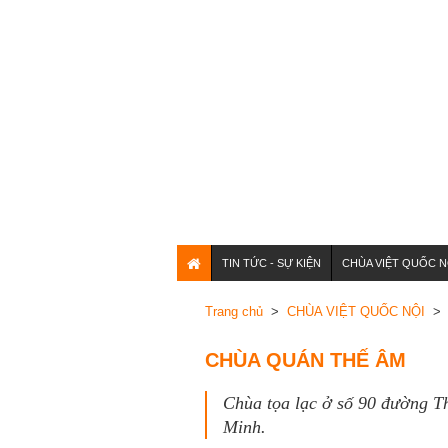
TIN TỨC - SỰ KIỆN
CHÙA VIỆT QUỐC N
Trang chủ
>
CHÙA VIỆT QUỐC NỘI
> C
CHÙA QUÁN THẾ ÂM
Chùa tọa lạc ở số 90 đường 
Minh.