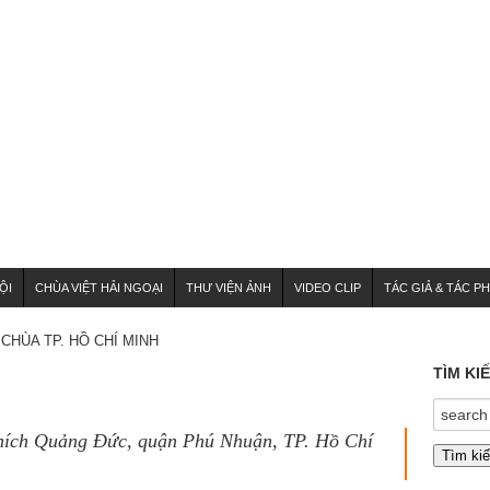
ỘI
CHÙA VIỆT HẢI NGOẠI
THƯ VIỆN ẢNH
VIDEO CLIP
TÁC GIẢ & TÁC P
HÙA TP. HỒ CHÍ MINH
TÌM KI
Thích Quảng Đức, quận Phú Nhuận, TP. Hồ Chí