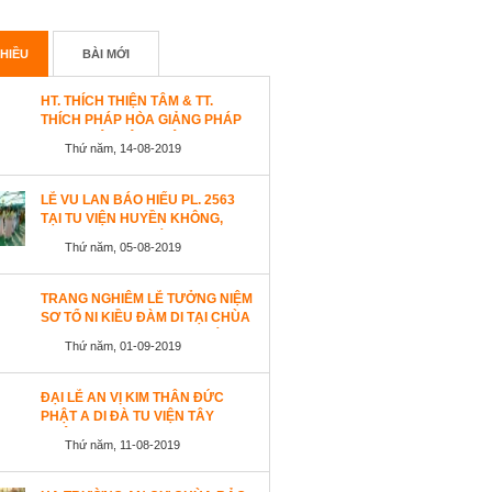
HIỀU
BÀI MỚI
HT. THÍCH THIỆN TÂM & TT.
THÍCH PHÁP HÒA GIẢNG PHÁP
TẠI TU VIỆN TÂY THIÊN
Thứ năm, 14-08-2019
WESTLOCK, CANADA
LỄ VU LAN BÁO HIẾU PL. 2563
TẠI TU VIỆN HUYỀN KHÔNG,
SAN JOSE (HOA KỲ)
Thứ năm, 05-08-2019
TRANG NGHIÊM LỄ TƯỞNG NIỆM
SƠ TỔ NI KIỀU ĐÀM DI TẠI CHÙA
AN LẠC, SAN JOSE, HOA KỲ
Thứ năm, 01-09-2019
ĐẠI LỄ AN VỊ KIM THÂN ĐỨC
PHẬT A DI ĐÀ TU VIỆN TÂY
THIÊN, CANADA
Thứ năm, 11-08-2019