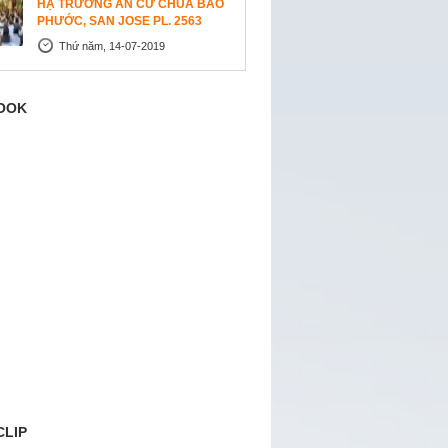
HẠ TRƯỜNG AN CƯ CHÙA BẢO
PHƯỚC, SAN JOSE PL. 2563
Thứ năm, 14-07-2019
OOK
CLIP