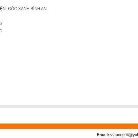
ỆN: GÓC XANH BÌNH AN.
G
G
Email:
vvtuong04@ya