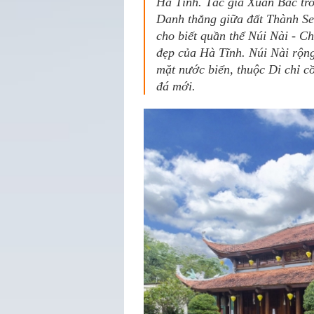
Hà Tĩnh. Tác giả Xuân Bắc tr
Danh thắng giữa đất Thành S
cho biết quần thể Núi Nài - 
đẹp của Hà Tĩnh. Núi Nài rộng
mặt nước biển, thuộc Di chỉ c
đá mới.