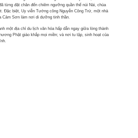
ã từng đặt chân đến chiêm ngưỡng quần thể núi Nài, chùa
út. Đặc biệt, Uy viễn Tướng công Nguyễn Công Trứ, một nhà
hùa Cảm Sơn làm nơi di dưỡng tinh thần.
nh một địa chỉ du lịch văn hóa hấp dẫn ngay giữa lòng thành
hương Phật giáo khắp mọi miền; và nơi tu tập, sinh hoạt của
ĩnh.