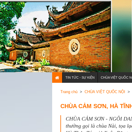
TIN TỨC - SỰ KIỆN
CHÙA VIỆT QUỐC N
Trang chủ
>
CHÙA VIỆT QUỐC NỘI
> 
CHÙA CẢM SƠN, HÀ TĨNH
CHÙA CẢM SƠN - NGÔI DANH
thường gọi là chùa Nài, tọa l