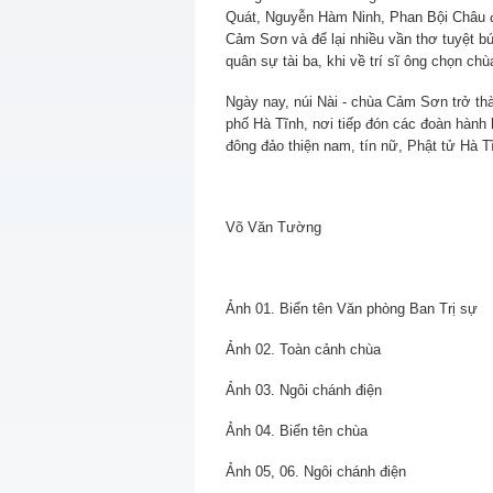
Quát, Nguyễn Hàm Ninh, Phan Bội Châu đ
Cảm Sơn và để lại nhiều vần thơ tuyệt b
quân sự tài ba, khi về trí sĩ ông chọn c
Ngày nay, núi Nài - chùa Cảm Sơn trở thà
phố Hà Tĩnh, nơi tiếp đón các đoàn hành 
đông đảo thiện nam, tín nữ, Phật tử Hà T
Võ Văn Tường
Ảnh 01. Biển tên Văn phòng Ban Trị sự
Ảnh 02. Toàn cảnh chùa
Ảnh 03. Ngôi chánh điện
Ảnh 04. Biển tên chùa
Ảnh 05, 06. Ngôi chánh điện