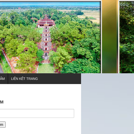
HẨM
LIÊN KẾT TRANG
ẾM