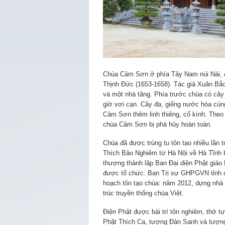
Chùa Cảm Sơn ở phía Tây Nam núi Nài, đ
Thịnh Đức (1653-1658). Tác giả Xuân Bắc
và một nhà tăng. Phía trước chùa có cây
giờ vơi cạn. Cây đa, giếng nước hòa cùng
Cảm Sơn thêm linh thiêng, cổ kính. Theo 
chùa Cảm Sơn bị phá hủy hoàn toàn.
Chùa đã được trùng tu tôn tạo nhiều lầ
Thích Bảo Nghiêm từ Hà Nội về Hà Tĩnh k
thượng thành lập Ban Đại diện Phật giáo 
được tổ chức. Ban Trị sự GHPGVN tỉnh 
hoạch tôn tạo chùa: năm 2012, dựng nhà 
trúc truyền thống chùa Việt.
Điện Phật được bài trí tôn nghiêm, thờ
Phật Thích Ca, tượng Đản Sanh và tượn