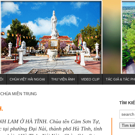
ỘI
CHÙA VIỆT HẢI NGOẠI
THƯ VIỆN ẢNH
VIDEO CLIP
TÁC GIẢ & TÁC P
CHÙA MIỀN TRUNG
TÌM KI
.
 LAM Ở HÀ TĨNH. Chùa tên Cảm Sơn Tự,
ạc tại phường Đại Nài, thành phố Hà Tĩnh, tỉnh