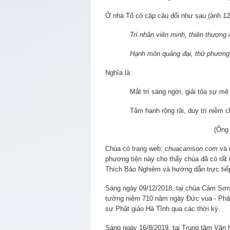
Ở nhà Tổ có cặp câu đối như sau (ảnh 12
Trí nhãn viên minh, thiên thượng
Hạnh môn quảng đại, thử phương tha g
Nghĩa là:
Mắt trí sáng ngời, giải tỏa sự mê lầ
Tâm hạnh rộng rãi, duy trì niềm châ
(Ông Trần Trọng Khoái 
Chùa có trang web:
chuacamson.com
và 
phương tiện này cho thấy chùa đã có rất
Thích Bảo Nghiêm và hướng dẫn trực tiếp
Sáng ngày 09/12/2018, tại chùa Cảm Sơn
tưởng niệm 710 năm ngày Đức vua - Phật
sư Phật giáo Hà Tĩnh qua các thời kỳ.
Sáng ngày 16/8/2019, tại Trung tâm Văn h