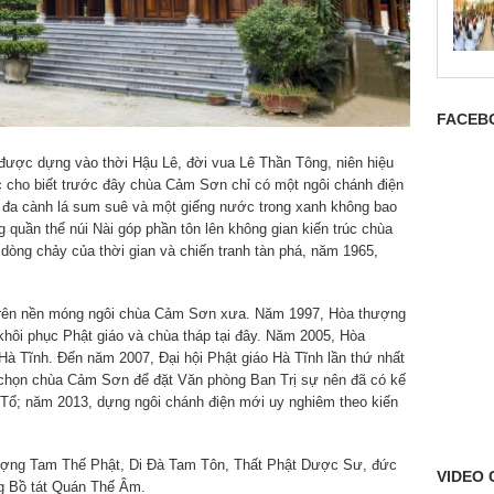
FACEB
ược dựng vào thời Hậu Lê, đời vua Lê Thần Tông, niên hiệu
 cho biết trước đây chùa Cảm Sơn chỉ có một ngôi chánh điện
 đa cành lá sum suê và một giếng nước trong xanh không bao
 quần thể núi Nài góp phần tôn lên không gian kiến trúc chùa
dòng chảy của thời gian và chiến tranh tàn phá, năm 1965,
n trên nền móng ngôi chùa Cảm Sơn xưa. Năm 1997, Hòa thượng
hôi phục Phật giáo và chùa tháp tại đây. Năm 2005, Hòa
Hà Tĩnh. Đến năm 2007, Đại hội Phật giáo Hà Tĩnh lần thứ nhất
chọn chùa Cảm Sơn để đặt Văn phòng Ban Trị sự nên đã có kế
Tổ; năm 2013, dựng ngôi chánh điện mới uy nghiêm theo kiến
 tượng Tam Thế Phật, Di Đà Tam Tôn, Thất Phật Dược Sư, đức
VIDEO 
g Bồ tát Quán Thế Âm.