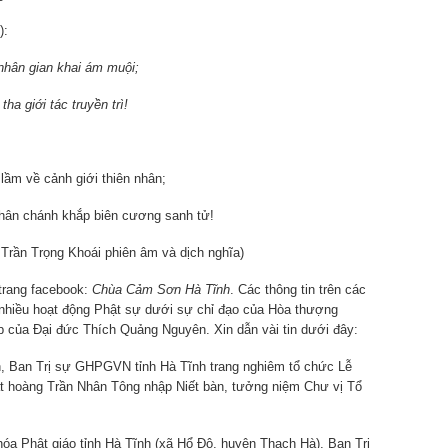
):
 nhân gian khai ám muội;
iới tác truyền trì!
m về cảnh giới thiên nhân;
n chánh khắp biên cương sanh tử!
phiên âm và dịch nghĩa)
trang facebook:
Chùa Cảm Sơn Hà Tĩnh
. Các thông tin trên các
 nhiều hoạt động Phật sự dưới sự chỉ đạo của Hòa thượng
 của Đại đức Thích Quảng Nguyên. Xin dẫn vài tin dưới đây:
, Ban Trị sự GHPGVN tỉnh Hà Tĩnh trang nghiêm tổ chức Lễ
 hoàng Trần Nhân Tông nhập Niết bàn, tưởng niệm Chư vị Tổ
óa Phật giáo tỉnh Hà Tĩnh (xã Hổ Độ, huyện Thạch Hà), Ban Trị