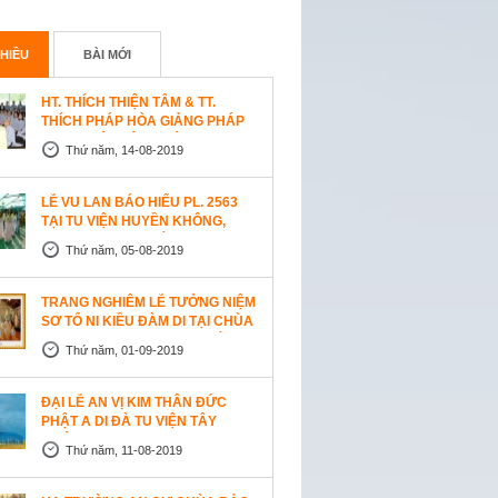
HIỀU
BÀI MỚI
HT. THÍCH THIỆN TÂM & TT.
THÍCH PHÁP HÒA GIẢNG PHÁP
TẠI TU VIỆN TÂY THIÊN
Thứ năm, 14-08-2019
WESTLOCK, CANADA
LỄ VU LAN BÁO HIẾU PL. 2563
TẠI TU VIỆN HUYỀN KHÔNG,
SAN JOSE (HOA KỲ)
Thứ năm, 05-08-2019
TRANG NGHIÊM LỄ TƯỞNG NIỆM
SƠ TỔ NI KIỀU ĐÀM DI TẠI CHÙA
AN LẠC, SAN JOSE, HOA KỲ
Thứ năm, 01-09-2019
ĐẠI LỄ AN VỊ KIM THÂN ĐỨC
PHẬT A DI ĐÀ TU VIỆN TÂY
THIÊN, CANADA
Thứ năm, 11-08-2019