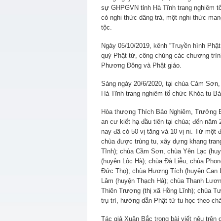
sự GHPGVN tỉnh Hà Tĩnh trang nghiêm tổ 
có nghi thức dâng trà, một nghi thức man
tộc.
Ngày 05/10/2019, kênh “Truyền hình Phật 
quý Phật tử, công chúng các chương trìn
Phương Đông và Phật giáo.
Sáng ngày 20/6/2020, tại chùa Cảm Sơn,
Hà Tĩnh trang nghiêm tổ chức Khóa tu Bát
Hòa thượng Thích Bảo Nghiêm, Trưởng B
an cư kiết hạ đầu tiên tại chùa; đến năm 
nay đã có 50 vị tăng và 10 vị ni. Từ một
chùa được trùng tu, xây dựng khang tra
Tĩnh); chùa Cầm Sơn, chùa Yên Lạc (hu
(huyện Lộc Hà); chùa Đà Liễu, chùa Phon
Đức Thọ); chùa Hương Tích (huyện Can L
Lâm (huyện Thạch Hà); chùa Thanh Lương
Thiên Trượng (thị xã Hồng Lĩnh); chùa 
trụ trì, hướng dẫn Phật tử tu học theo c
Tác giả Xuân Bắc trong bài viết nêu trên