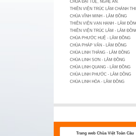
CHÙA ĐẠI TUỆ, NGHỆ AN.
THIỀN VIỆN TRÚC LÂM CHÁNH THI
CHÙA VĨNH MINH - LÂM ĐỒNG
THIỀN VIỆN VẠN HẠNH - LÂM ĐỒN
THIỀN VIỆN TRÚC LÂM - LÂM ĐỒN
CHÙA PHƯỚC HUỆ - LÂM ĐỒNG
CHÙA PHÁP VÂN - LÂM ĐỒNG
CHÙA LINH THẮNG - LÂM ĐỒNG
CHÙA LINH SƠN - LÂM ĐỒNG
CHÙA LINH QUANG - LÂM ĐỒNG
CHÙA LINH PHƯỚC - LÂM DỒNG
CHÙA LINH HÒA - LÂM ĐỒNG
Trang web Chùa Việt Toàn Cầu