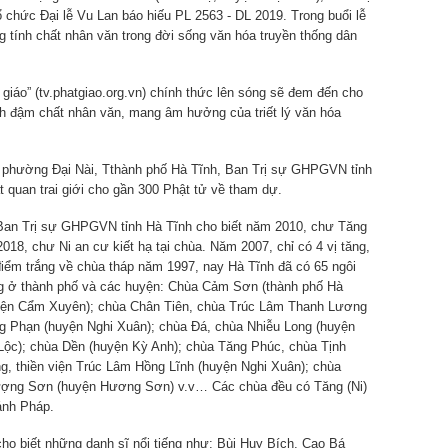
chức Đại lễ Vu Lan báo hiếu PL 2563 - DL 2019. Trong buổi lễ
g tính chất nhân văn trong đời sống văn hóa truyền thống dân
giáo” (tv.phatgiao.org.vn) chính thức lên sóng sẽ đem đến cho
h đậm chất nhân văn, mang âm hưởng của triết lý văn hóa
 phường Đại Nài, Tthành phố Hà Tĩnh, Ban Trị sự GHPGVN tỉnh
 quan trai giới cho gần 300 Phật tử về tham dự.
an Trị sự GHPGVN tỉnh Hà Tĩnh cho biết năm 2010, chư Tăng
2018, chư Ni an cư kiết hạ tại chùa. Năm 2007, chỉ có 4 vị tăng,
 điểm trắng về chùa tháp năm 1997, nay Hà Tĩnh đã có 65 ngôi
ng ở thành phố và các huyện: Chùa Cảm Sơn (thành phố Hà
yện Cẩm Xuyên); chùa Chân Tiên, chùa Trúc Lâm Thanh Lương
g Phạn (huyện Nghi Xuân); chùa Đá, chùa Nhiễu Long (huyện
ộc); chùa Dền (huyện Kỳ Anh); chùa Tăng Phúc, chùa Tịnh
, thiền viện Trúc Lâm Hồng Lĩnh (huyện Nghi Xuân); chùa
Tượng Sơn (huyện Hương Sơn) v.v… Các chùa đều có Tăng (Ni)
hánh Pháp.
 cho biết những danh sĩ nổi tiếng như: Bùi Huy Bích, Cao Bá