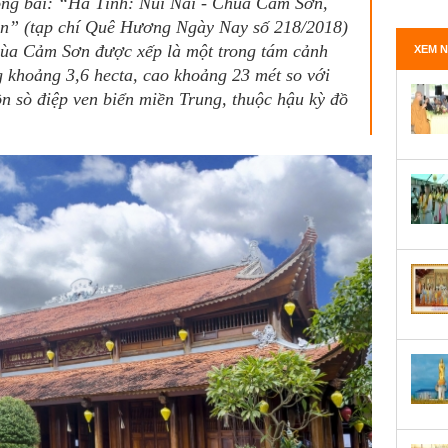
ong bài: “Hà Tĩnh: Núi Nài - Chùa Cảm Sơn,
en” (tạp chí Quê Hương Ngày Nay số 218/2018)
Chùa Cảm Sơn được xếp là một trong tám cảnh
XEM N
 khoảng 3,6 hecta, cao khoảng 23 mét so với
ồn sò điệp ven biển miền Trung, thuộc hậu kỳ đồ