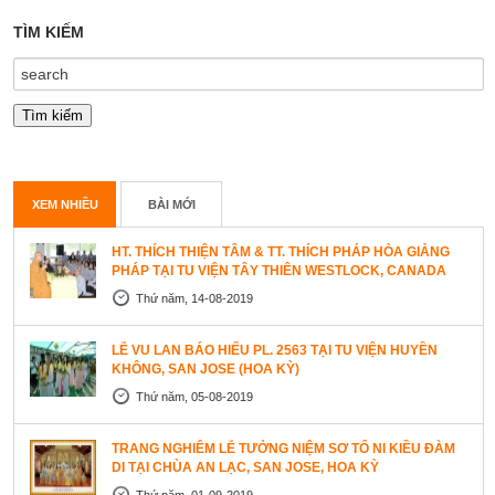
TÌM KIẾM
XEM NHIỀU
BÀI MỚI
HT. THÍCH THIỆN TÂM & TT. THÍCH PHÁP HÒA GIẢNG
PHÁP TẠI TU VIỆN TÂY THIÊN WESTLOCK, CANADA
Thứ năm, 14-08-2019
LỄ VU LAN BÁO HIẾU PL. 2563 TẠI TU VIỆN HUYỀN
KHÔNG, SAN JOSE (HOA KỲ)
Thứ năm, 05-08-2019
TRANG NGHIÊM LỄ TƯỞNG NIỆM SƠ TỔ NI KIỀU ĐÀM
DI TẠI CHÙA AN LẠC, SAN JOSE, HOA KỲ
Thứ năm, 01-09-2019