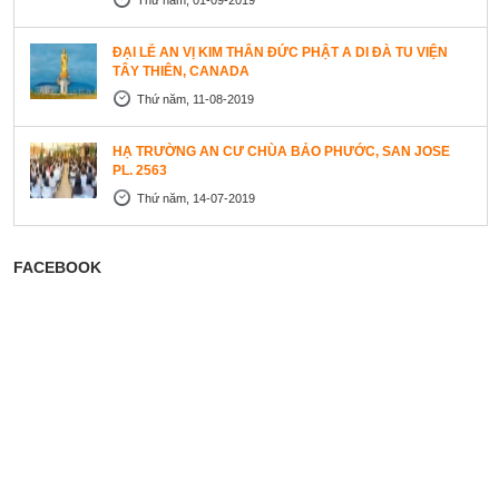
ĐẠI LỄ AN VỊ KIM THÂN ĐỨC PHẬT A DI ĐÀ TU VIỆN
TÂY THIÊN, CANADA
Thứ năm, 11-08-2019
HẠ TRƯỜNG AN CƯ CHÙA BẢO PHƯỚC, SAN JOSE
PL. 2563
Thứ năm, 14-07-2019
FACEBOOK