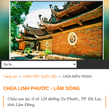
Trang chủ
>
CHÙA VIỆT QUỐC NỘI
> CHÙA MIỀN TRUNG
CHÙA LINH PHƯỚC - LÂM DỒNG
Chùa tọa lạc ở số 120 đường Tự Phước, TP. Đà Lạt,
tỉnh Lâm Đồng.