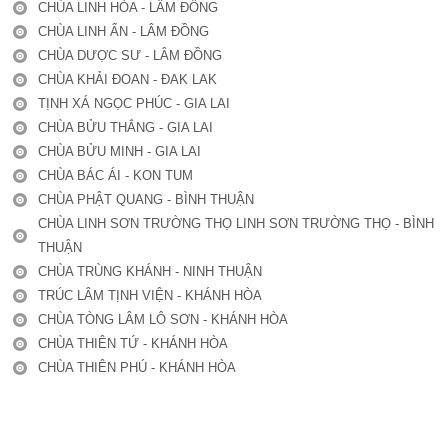
CHÙA LINH HÒA - LÂM ĐỒNG
CHÙA LINH ẨN - LÂM ĐỒNG
CHÙA DƯỢC SƯ - LÂM ĐỒNG
CHÙA KHẢI ĐOAN - ĐAK LAK
TỊNH XÁ NGỌC PHÚC - GIA LAI
CHÙA BỬU THẮNG - GIA LAI
CHÙA BỬU MINH - GIA LAI
CHÙA BÁC ÁI - KON TUM
CHÙA PHẬT QUANG - BÌNH THUẬN
CHÙA LINH SƠN TRƯỜNG THỌ LINH SƠN TRƯỜNG THỌ - BÌNH
THUẬN
CHÙA TRÙNG KHÁNH - NINH THUẬN
TRÚC LÂM TỊNH VIỆN - KHÁNH HÒA
CHÙA TÒNG LÂM LÔ SƠN - KHÁNH HÒA
CHÙA THIÊN TỨ - KHÁNH HÒA
CHÙA THIÊN PHÚ - KHÁNH HÒA