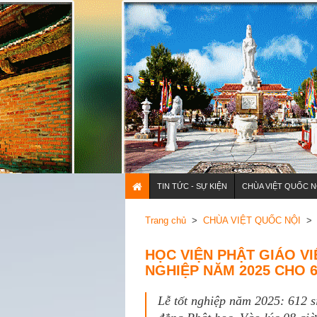
TIN TỨC - SỰ KIỆN
CHÙA VIỆT QUỐC N
Trang chủ
>
CHÙA VIỆT QUỐC NỘI
> C
HỌC VIỆN PHẬT GIÁO V
NGHIỆP NĂM 2025 CHO 6
Lễ tốt nghiệp năm 2025: 612 s