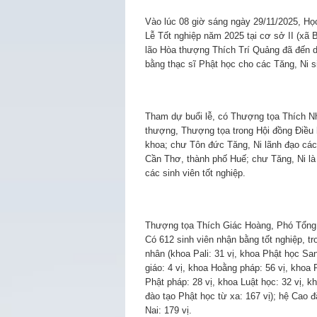
Vào lúc 08 giờ sáng ngày 29/11/2025, Họ
Lễ Tốt nghiệp năm 2025 tại cơ sở II (x
lão Hòa thượng Thích Trí Quảng đã đến dự
bằng thạc sĩ Phật học cho các Tăng, Ni s
Tham dự buổi lễ, có Thượng tọa Thích N
thượng, Thượng tọa trong Hội đồng Điều h
khoa; chư Tôn đức Tăng, Ni lãnh đạo các
Cần Thơ, thành phố Huế; chư Tăng, Ni là 
các sinh viên tốt nghiệp.
Thượng tọa Thích Giác Hoàng, Phó Tổng t
Có 612 sinh viên nhận bằng tốt nghiệp, tro
nhân (khoa Pali: 31 vị, khoa Phật học Sans
giáo: 4 vị, khoa Hoằng pháp: 56 vị, khoa 
Phật pháp: 28 vị, khoa Luật học: 32 vị, k
đào tạo Phật học từ xa: 167 vị); hệ Cao đ
Nai: 179 vị.