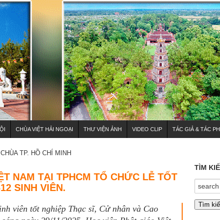
ỘI
CHÙA VIỆT HẢI NGOẠI
THƯ VIỆN ẢNH
VIDEO CLIP
TÁC GIẢ & TÁC P
HÙA TP. HỒ CHÍ MINH
TÌM KI
IỆT NAM TẠI TPHCM TỔ CHỨC LỄ TỐT
12 SINH VIÊN.
inh viên tốt nghiệp Thạc sĩ, Cử nhân và Cao