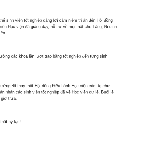
hể sinh viên tốt nghiệp dâng lời cảm niệm tri ân đến Hội đồng
viên Học viện đã giảng dạy, hỗ trợ về mọi mặt cho Tăng, Ni sinh
iện.
ởng các khoa lần lượt trao bằng tốt nghiệp đến từng sinh
rưởng đã thay mặt Hội đồng Điều hành Học viện cảm tạ chư
ân nhân các sinh viên tốt nghiệp đã về Học viện dự lễ. Buổi lễ
giờ trưa.
g thật hỷ lạc!