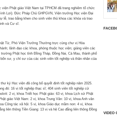
c viện Phật giáo Việt Nam tại TPHCM đã trang nghiêm tổ chức
ã Bình Lợi). Đức Pháp Chủ GHPGVN, Viện trưởng Học viện Đại
 lễ, trao bằng khen cho sinh viên thủ khoa các khóa và trao
inh và Cư sĩ.
FACEB
hật Từ, Phó Viện Trưởng Thường trực cùng chư vị Hòa
ành; lãnh đạo các khoa, phòng thuộc học viện; giảng viên các
 trường Phật học tỉnh Đồng Tháp, Đồng Nai, Cà Mau, thành phố
bổn sư, y chỉ sư của các sinh viên tốt nghiệp và thân nhân của
hư ký Học viện đã công bố quyết định tốt nghiệp năm 2025.
ng đó: 16 vị tốt nghiệp thạc sĩ; 404 sinh viên tốt nghiệp cử
krit: 2 vị, khoa Triết học Phật giáo: 63 vị, khoa Lịch sử Phật
Phật giáo Việt Nam: 2 vị, khoa Trung Văn: 10 vị, khoa Anh văn
hoa Công tác xã hội: 5 vị, khoa Giáo dục mầm non: 4 vị, khoa
ẳng liên thông Tiền Giang: 13 vị và hệ Cao đẳng liên thông Đồng
VIDEO 