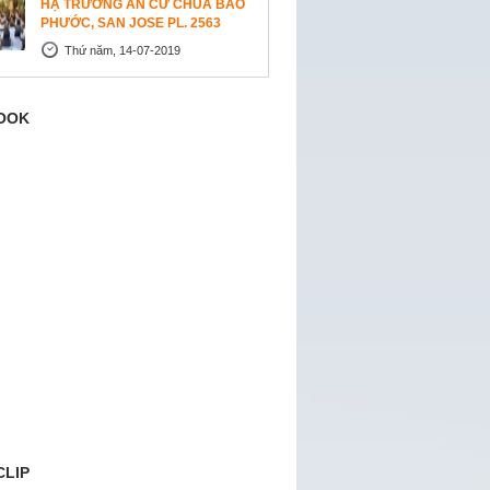
HẠ TRƯỜNG AN CƯ CHÙA BẢO
PHƯỚC, SAN JOSE PL. 2563
Thứ năm, 14-07-2019
OOK
CLIP