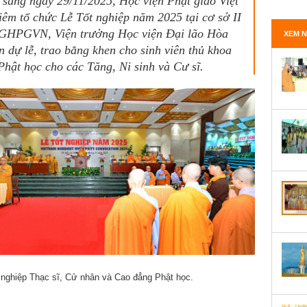
 sáng ngày 29/11/2025, Học viện Phật giáo Việt
m tổ chức Lễ Tốt nghiệp năm 2025 tại cơ sở II
 GHPGVN, Viện trưởng Học viện Đại lão Hòa
XEM N
 dự lễ, trao bằng khen cho sinh viên thủ khoa
Phật học cho các Tăng, Ni sinh và Cư sĩ.
t nghiệp Thạc sĩ, Cử nhân và Cao đẳng Phật học.