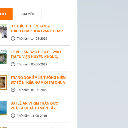
HIỀU
BÀI MỚI
HT. THÍCH THIỆN TÂM & TT.
THÍCH PHÁP HÒA GIẢNG PHÁP
TẠI TU VIỆN TÂY THIÊN
Thứ năm, 14-08-2019
WESTLOCK, CANADA
LỄ VU LAN BÁO HIẾU PL. 2563
TẠI TU VIỆN HUYỀN KHÔNG,
SAN JOSE (HOA KỲ)
Thứ năm, 05-08-2019
TRANG NGHIÊM LỄ TƯỞNG NIỆM
SƠ TỔ NI KIỀU ĐÀM DI TẠI CHÙA
AN LẠC, SAN JOSE, HOA KỲ
Thứ năm, 01-09-2019
ĐẠI LỄ AN VỊ KIM THÂN ĐỨC
PHẬT A DI ĐÀ TU VIỆN TÂY
THIÊN, CANADA
Thứ năm, 11-08-2019