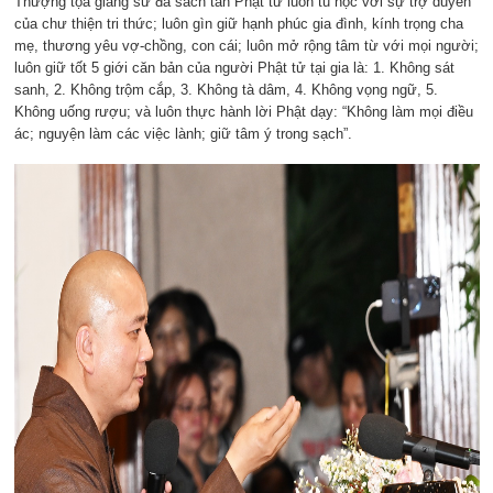
Thượng tọa giảng sư đã sách tấn Phật tử luôn tu học với sự trợ duyên
của chư thiện tri thức; luôn gìn giữ hạnh phúc gia đình, kính trọng cha
mẹ, thương yêu vợ-chồng, con cái; luôn mở rộng tâm từ với mọi người;
luôn giữ tốt 5 giới căn bản của người Phật tử tại gia là: 1. Không sát
sanh, 2. Không trộm cắp, 3. Không tà dâm, 4. Không vọng ngữ, 5.
Không uống rượu; và luôn thực hành lời Phật dạy: “Không làm mọi điều
ác; nguyện làm các việc lành; giữ tâm ý trong sạch”.