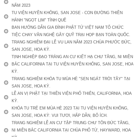
NĂM 2023
TU VIỆN HUYỀN KHÔNG, SAN JOSE - CON ĐƯỜNG THIỀN
HÀNH "NGỌT LỊM" TÌNH QUÊ
BAN HƯỚNG DẪN GIA ĐÌNH PHẬT TỬ VIỆT NAM TỔ CHỨC
TIỆC CHAY VĂN NGHỆ GÂY QUỸ TRẠI HỌP BẠN TOÀN QUỐC.
TRANG NGHIÊM ĐẠI LỄ VU LAN NĂM 2023 CHÙA PHƯỚC ĐỨC,
SAN JOSE, HOA KỲ.
TỊNH NGHIỆP ĐẠO TRÀNG AN CƯ KIẾT HẠ CHƯ TĂNG, NI MIỀN
BẮC CALIFORNIA TẠI TU VIỆN HUYỀN KHÔNG, SAN JOSE, HOA
KỲ.
TRANG NGHIÊM KHÓA TU MÙA HÈ "SEN NGÁT TRỜI TÂY" TẠI
SAN JOSE, HOA KỲ.
LỄ AN VỊ PHẬT TẠI THIỀN VIỆN PHỔ THIÊN, CALIFORNIA, HOA
KỲ.
KHÓA TU TRẺ EM MÙA HÈ 2023 TẠI TU VIỆN HUYỀN KHÔNG,
SAN JOSE, HOA KỲ: VUI TƯƠI, HẤP DẪN, BỔ ÍCH.
TRANG NGHIÊM LỄ AN CƯ TẬP TRUNG CHƯ TÔN ĐỨC TĂNG,
NI MIỀN BẮC CALIFORNIA TẠI CHÙA PHỔ TỪ, HAYWARD, HOA