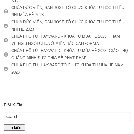
KỲ.
CHÙA ĐỨC VIÊN, SAN JOSE TỔ CHỨC KHÓA TU HỌC THIẾU
NHI MÙA HÈ 2023
CHÙA ĐỨC VIÊN, SAN JOSE TỔ CHỨC KHÓA TU HỌC THIẾU
NHI HÈ 2023
CHÙA PHỔ TỪ, HAYWARD - KHÓA TU MÙA HÈ 2023. THĂM
VIẾNG 3 NGÔI CHÙA Ở MIỀN BẮC CALIFORNIA.
CHÙA PHỔ TỪ, HAYWARD - KHÓA TU MÙA HÈ 2023. GIÁO THỌ
QUẢNG MINH ĐỨC CHIA SẺ PHẬT PHÁP.
CHÙA PHỔ TỪ, HAYWARD TỔ CHỨC KHÓA TU MÙA HÈ NĂM
2023
TÌM KIẾM