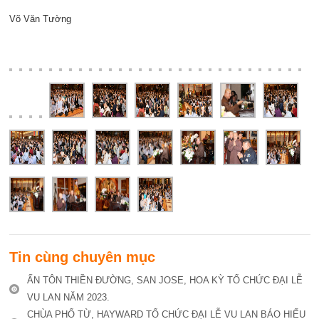
Võ Văn Tường
Tin cùng chuyên mục
ẤN TÔN THIỀN ĐƯỜNG, SAN JOSE, HOA KỲ TỔ CHỨC ĐẠI LỄ
VU LAN NĂM 2023.
CHÙA PHỔ TỪ, HAYWARD TỔ CHỨC ĐẠI LỄ VU LAN BÁO HIẾU