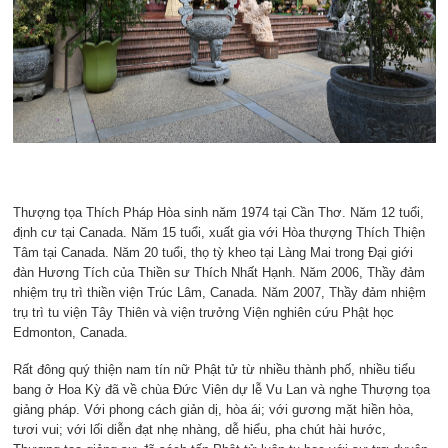
Thượng tọa Thích Pháp Hòa sinh năm 1974 tại Cần Thơ. Năm 12 tuổi,
định cư tại Canada. Năm 15 tuổi, xuất gia với Hòa thượng Thích Thiện
Tâm tại Canada. Năm 20 tuổi, thọ tỳ kheo tại Làng Mai trong Đại giới
đàn Hương Tích của Thiền sư Thích Nhất Hạnh. Năm 2006, Thầy đảm
nhiệm trụ trì thiền viện Trúc Lâm, Canada. Năm 2007, Thầy đảm nhiệm
trụ trì tu viện Tây Thiên và viện trưởng Viện nghiên cứu Phật học
Edmonton, Canada.
Rất đông quý thiện nam tín nữ Phật tử từ nhiều thành phố, nhiều tiểu
bang ở Hoa Kỳ đã về chùa Đức Viên dự lễ Vu Lan và nghe Thượng tọa
giảng pháp. Với phong cách giản dị, hòa ái; với gương mặt hiền hòa,
tươi vui; với lối diễn đạt nhẹ nhàng, dễ hiểu, pha chút hài hước,