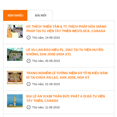
XEM NHIỀU
BÀI MỚI
HT. THÍCH THIỆN TÂM & TT. THÍCH PHÁP HÒA GIẢNG
PHÁP TẠI TU VIỆN TÂY THIÊN WESTLOCK, CANADA
Thứ năm, 14-08-2019
LỄ VU LAN BÁO HIẾU PL. 2563 TẠI TU VIỆN HUYỀN
KHÔNG, SAN JOSE (HOA KỲ)
Thứ năm, 05-08-2019
TRANG NGHIÊM LỄ TƯỞNG NIỆM SƠ TỔ NI KIỀU ĐÀM
DI TẠI CHÙA AN LẠC, SAN JOSE, HOA KỲ
Thứ năm, 01-09-2019
ĐẠI LỄ AN VỊ KIM THÂN ĐỨC PHẬT A DI ĐÀ TU VIỆN
TÂY THIÊN, CANADA
Thứ năm, 11-08-2019