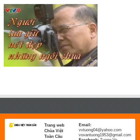
Email:
Trang web
vvtuong04@yahoo.com
Chùa Việt
vovantuong1953@gmail.com
Toàn Cầu
Facebook:
Tuong Vo