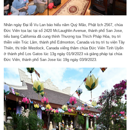
Nhân ngày Đại lễ Vu Lan báo hiếu năm Quý Mão, Phật lịch 2567, chùa
Đức Viên tọa lạc tại số 2420 McLaughlin Avenue, thành phố San Jose,
tiểu bang California đã cung thỉnh Thượng tọa Thích Pháp Hòa, trụ trì
thiền viện Trúc Lâm, thành phố Edmonton, Canada và trụ trì tu viện Tây
Thiên, thị trấn Westlock, Canada viếng thăm chùa Đức Viên Tịnh Uyển
ở thành phố Los Gatos lúc 13g ngày 01/9/2023 và giảng pháp tại chùa
Đức Viên, thành phố San Jose lúc 19g ngày 03/9/2023.