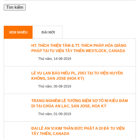
XEM NHIỀU
BÀI MỚI
HT. THÍCH THIỆN TÂM & TT. THÍCH PHÁP HÒA GIẢNG
PHÁP TẠI TU VIỆN TÂY THIÊN WESTLOCK, CANADA
Thứ năm, 14-08-2019
LỄ VU LAN BÁO HIẾU PL. 2563 TẠI TU VIỆN HUYỀN
KHÔNG, SAN JOSE (HOA KỲ)
Thứ năm, 05-08-2019
TRANG NGHIÊM LỄ TƯỞNG NIỆM SƠ TỔ NI KIỀU ĐÀM
DI TẠI CHÙA AN LẠC, SAN JOSE, HOA KỲ
Thứ năm, 01-09-2019
ĐẠI LỄ AN VỊ KIM THÂN ĐỨC PHẬT A DI ĐÀ TU VIỆN
TÂY THIÊN, CANADA