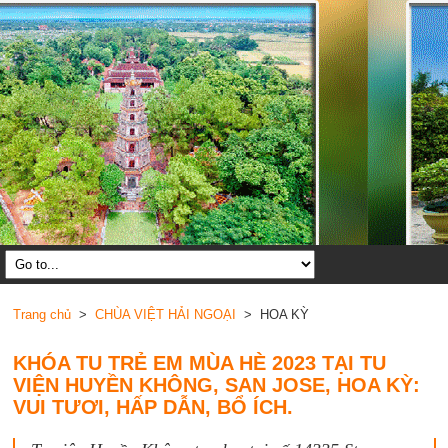
Trang chủ
>
CHÙA VIỆT HẢI NGOẠI
> HOA KỲ
KHÓA TU TRẺ EM MÙA HÈ 2023 TẠI TU
VIỆN HUYỀN KHÔNG, SAN JOSE, HOA KỲ:
VUI TƯƠI, HẤP DẪN, BỔ ÍCH.