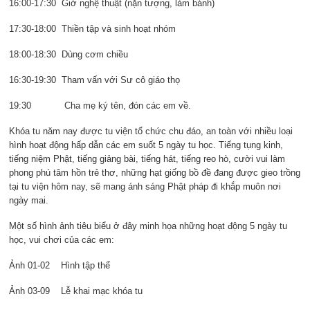
16:00-17:30 Giờ nghệ thuật (nặn tượng, làm bánh)
17:30-18:00 Thiền tập và sinh hoạt nhóm
18:00-18:30 Dùng cơm chiều
16:30-19:30 Tham vấn với Sư cô giáo thọ
19:30 Cha mẹ ký tên, đón các em về.
Khóa tu năm nay được tu viện tổ chức chu đáo, an toàn với nhiều loại
hình hoạt động hấp dẫn các em suốt 5 ngày tu học. Tiếng tụng kinh,
tiếng niệm Phật, tiếng giảng bài, tiếng hát, tiếng reo hò, cười vui làm
phong phú tâm hồn trẻ thơ, những hạt giống bồ đề đang được gieo trồng
tại tu viện hôm nay, sẽ mang ánh sáng Phật pháp đi khắp muôn nơi
ngày mai.
Một số hình ảnh tiêu biểu ở đây minh họa những hoạt động 5 ngày tu
học, vui chơi của các em:
Ảnh 01-02 Hình tập thể
Ảnh 03-09 Lễ khai mạc khóa tu