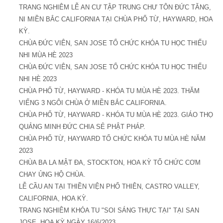
TRANG NGHIÊM LỄ AN CƯ TẬP TRUNG CHƯ TÔN ĐỨC TĂNG,
NI MIỀN BẮC CALIFORNIA TẠI CHÙA PHỔ TỪ, HAYWARD, HOA
KỲ.
CHÙA ĐỨC VIÊN, SAN JOSE TỔ CHỨC KHÓA TU HỌC THIẾU
NHI MÙA HÈ 2023
CHÙA ĐỨC VIÊN, SAN JOSE TỔ CHỨC KHÓA TU HỌC THIẾU
NHI HÈ 2023
CHÙA PHỔ TỪ, HAYWARD - KHÓA TU MÙA HÈ 2023. THĂM
VIẾNG 3 NGÔI CHÙA Ở MIỀN BẮC CALIFORNIA.
CHÙA PHỔ TỪ, HAYWARD - KHÓA TU MÙA HÈ 2023. GIÁO THỌ
QUẢNG MINH ĐỨC CHIA SẺ PHẬT PHÁP.
CHÙA PHỔ TỪ, HAYWARD TỔ CHỨC KHÓA TU MÙA HÈ NĂM
2023
CHÙA BA LA MẬT ĐA, STOCKTON, HOA KỲ TỔ CHỨC CƠM
CHAY ỦNG HỘ CHÙA.
LỄ CẦU AN TẠI THIỀN VIỆN PHỔ THIÊN, CASTRO VALLEY,
CALIFORNIA, HOA KỲ.
TRANG NGHIÊM KHÓA TU "SOI SÁNG THỰC TẠI" TẠI SAN
JOSE, HOA KỲ NGÀY 16/6/2023