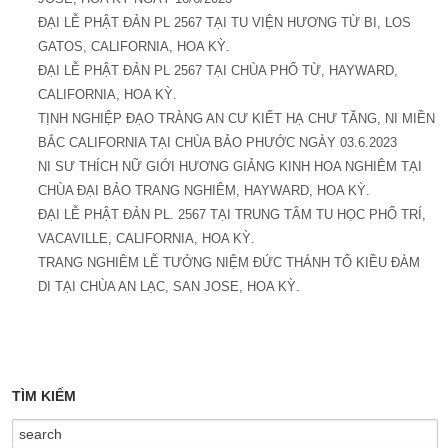
ĐẠI LỄ PHẬT ĐẢN PL 2567 TẠI TU VIỆN HƯƠNG TỪ BI, LOS
GATOS, CALIFORNIA, HOA KỲ.
ĐẠI LỄ PHẬT ĐẢN PL 2567 TẠI CHÙA PHỔ TỪ, HAYWARD,
CALIFORNIA, HOA KỲ.
TỊNH NGHIỆP ĐẠO TRÀNG AN CƯ KIẾT HẠ CHƯ TĂNG, NI MIỀN
BẮC CALIFORNIA TẠI CHÙA BẢO PHƯỚC NGÀY 03.6.2023
NI SƯ THÍCH NỮ GIỚI HƯƠNG GIẢNG KINH HOA NGHIÊM TẠI
CHÙA ĐẠI BẢO TRANG NGHIÊM, HAYWARD, HOA KỲ.
ĐẠI LỄ PHẬT ĐẢN PL. 2567 TẠI TRUNG TÂM TU HỌC PHỔ TRÍ,
VACAVILLE, CALIFORNIA, HOA KỲ.
TRANG NGHIÊM LỄ TƯỞNG NIỆM ĐỨC THÁNH TỔ KIỀU ĐÀM
DI TẠI CHÙA AN LẠC, SAN JOSE, HOA KỲ.
TÌM KIẾM