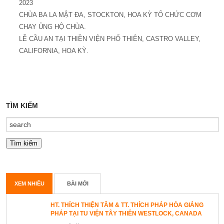
2023
CHÙA BA LA MẬT ĐA, STOCKTON, HOA KỲ TỔ CHỨC CƠM
CHAY ỦNG HỘ CHÙA.
LỄ CẦU AN TẠI THIỀN VIỆN PHỔ THIÊN, CASTRO VALLEY,
CALIFORNIA, HOA KỲ.
TÌM KIẾM
XEM NHIỀU
BÀI MỚI
HT. THÍCH THIỆN TÂM & TT. THÍCH PHÁP HÒA GIẢNG
PHÁP TẠI TU VIỆN TÂY THIÊN WESTLOCK, CANADA