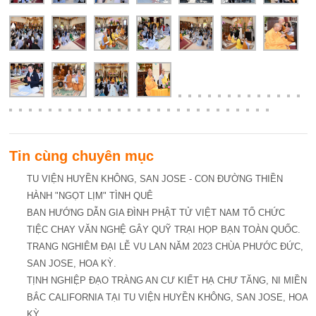
Tin cùng chuyên mục
TU VIỆN HUYỀN KHÔNG, SAN JOSE - CON ĐƯỜNG THIỀN
HÀNH "NGỌT LỊM" TÌNH QUÊ
BAN HƯỚNG DẪN GIA ĐÌNH PHẬT TỬ VIỆT NAM TỔ CHỨC
TIỆC CHAY VĂN NGHỆ GÂY QUỸ TRẠI HỌP BẠN TOÀN QUỐC.
TRANG NGHIÊM ĐẠI LỄ VU LAN NĂM 2023 CHÙA PHƯỚC ĐỨC,
SAN JOSE, HOA KỲ.
TỊNH NGHIỆP ĐẠO TRÀNG AN CƯ KIẾT HẠ CHƯ TĂNG, NI MIỀN
BẮC CALIFORNIA TẠI TU VIỆN HUYỀN KHÔNG, SAN JOSE, HOA
KỲ.