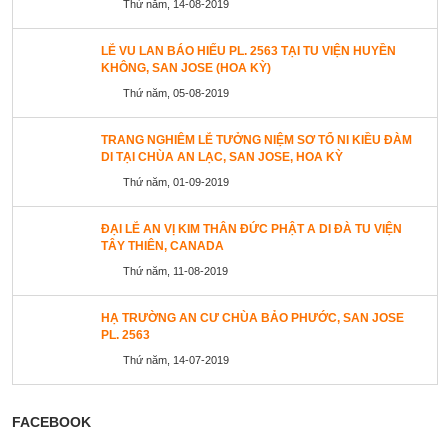
Thứ năm, 14-08-2019
LỄ VU LAN BÁO HIẾU PL. 2563 TẠI TU VIỆN HUYỀN
KHÔNG, SAN JOSE (HOA KỲ)
Thứ năm, 05-08-2019
TRANG NGHIÊM LỄ TƯỞNG NIỆM SƠ TỔ NI KIỀU ĐÀM
DI TẠI CHÙA AN LẠC, SAN JOSE, HOA KỲ
Thứ năm, 01-09-2019
ĐẠI LỄ AN VỊ KIM THÂN ĐỨC PHẬT A DI ĐÀ TU VIỆN
TÂY THIÊN, CANADA
Thứ năm, 11-08-2019
HẠ TRƯỜNG AN CƯ CHÙA BẢO PHƯỚC, SAN JOSE
PL. 2563
Thứ năm, 14-07-2019
FACEBOOK