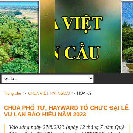
Trang chủ
>
CHÙA VIỆT HẢI NGOẠI
> HOA KỲ
CHÙA PHỔ TỪ, HAYWARD TỔ CHỨC ĐẠI LỄ
VU LAN BÁO HIẾU NĂM 2023
Vào sáng ngày 27/8/2023 (ngày 12 tháng 7 năm Quý