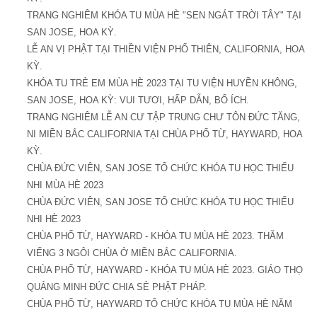
TRANG NGHIÊM KHÓA TU MÙA HÈ "SEN NGÁT TRỜI TÂY" TẠI
SAN JOSE, HOA KỲ.
LỄ AN VỊ PHẬT TẠI THIỀN VIỆN PHỔ THIÊN, CALIFORNIA, HOA
KỲ.
KHÓA TU TRẺ EM MÙA HÈ 2023 TẠI TU VIỆN HUYỀN KHÔNG,
SAN JOSE, HOA KỲ: VUI TƯƠI, HẤP DẪN, BỔ ÍCH.
TRANG NGHIÊM LỄ AN CƯ TẬP TRUNG CHƯ TÔN ĐỨC TĂNG,
NI MIỀN BẮC CALIFORNIA TẠI CHÙA PHỔ TỪ, HAYWARD, HOA
KỲ.
CHÙA ĐỨC VIÊN, SAN JOSE TỔ CHỨC KHÓA TU HỌC THIẾU
NHI MÙA HÈ 2023
CHÙA ĐỨC VIÊN, SAN JOSE TỔ CHỨC KHÓA TU HỌC THIẾU
NHI HÈ 2023
CHÙA PHỔ TỪ, HAYWARD - KHÓA TU MÙA HÈ 2023. THĂM
VIẾNG 3 NGÔI CHÙA Ở MIỀN BẮC CALIFORNIA.
CHÙA PHỔ TỪ, HAYWARD - KHÓA TU MÙA HÈ 2023. GIÁO THỌ
QUẢNG MINH ĐỨC CHIA SẺ PHẬT PHÁP.
CHÙA PHỔ TỪ, HAYWARD TỔ CHỨC KHÓA TU MÙA HÈ NĂM