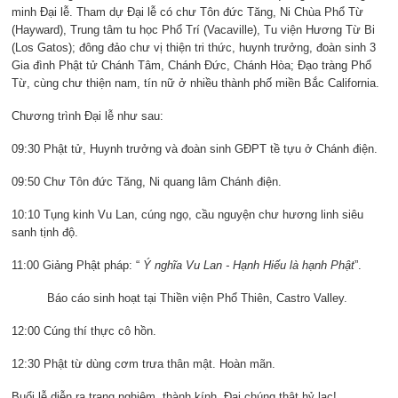
minh Đại lễ. Tham dự Đại lễ có chư Tôn đức Tăng, Ni Chùa Phổ Từ
(Hayward), Trung tâm tu học Phổ Trí (Vacaville), Tu viện Hương Từ Bi
(Los Gatos); đông đảo chư vị thiện tri thức, huynh trưởng, đoàn sinh 3
Gia đình Phật tử Chánh Tâm, Chánh Đức, Chánh Hòa; Đạo tràng Phổ
Từ, cùng chư thiện nam, tín nữ ở nhiều thành phố miền Bắc California.
Chương trình Đại lễ như sau:
09:30 Phật tử, Huynh trưởng và đoàn sinh GĐPT tề tựu ở Chánh điện.
09:50 Chư Tôn đức Tăng, Ni quang lâm Chánh điện.
10:10 Tụng kinh Vu Lan, cúng ngọ, cầu nguyện chư hương linh siêu
sanh tịnh độ.
11:00 Giảng Phật pháp: “
Ý nghĩa Vu Lan - Hạnh Hiếu là hạnh Phật
”.
Báo cáo sinh hoạt tại Thiền viện Phổ Thiên, Castro Valley.
12:00 Cúng thí thực cô hồn.
12:30 Phật từ dùng cơm trưa thân mật. Hoàn mãn.
Buổi lễ diễn ra trang nghiêm, thành kính. Đại chúng thật hỷ lạc!