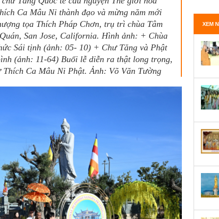
8 chư Tăng Quốc tế cầu nguyện Thế giới hòa
Thích Ca Mâu Ni thành đạo và mừng năm mới
ượng tọa Thích Pháp Chơn, trụ trì chùa Tâm
XEM N
 Quán, San Jose, California. Hình ảnh: + Chùa
ức Sái tịnh (ảnh: 05- 10) + Chư Tăng và Phật
nh (ảnh: 11-64) Buổi lễ diễn ra thật long trọng,
 Thích Ca Mâu Ni Phật. Ảnh: Võ Văn Tường