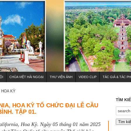
ỘI
CHÙA VIỆT HẢI NGOẠI
THƯ VIỆN ẢNH
VIDEO CLIP
TÁC GIẢ & TÁC P
HOA KỲ
TÌM KI
IA, HOA KỲ TỔ CHỨC ĐẠI LỄ CẦU
ÌNH. TẬP 01.
lifornia, Hoa Kỳ. Ngày 05 tháng 01 năm 2025