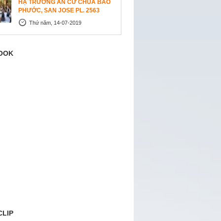
HẠ TRƯỜNG AN CƯ CHÙA BẢO
PHƯỚC, SAN JOSE PL. 2563
Thứ năm, 14-07-2019
OOK
CLIP