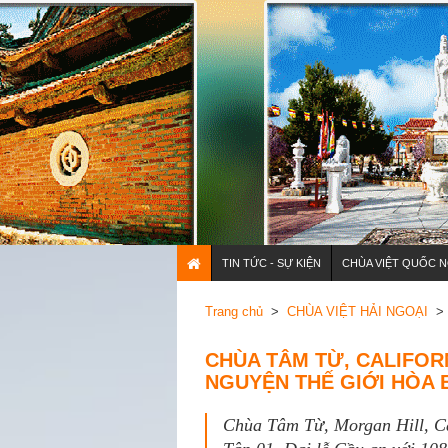
TIN TỨC - SỰ KIỆN
CHÙA VIỆT QUỐC N
Trang chủ
>
CHÙA VIỆT HẢI NGOẠI
> 
CHÙA TÂM TỪ, CALIFORN
NGUYỆN THẾ GIỚI HÒA B
Chùa Tâm Từ, Morgan Hill, Ca