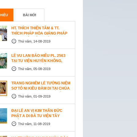
HIỀU
BÀI MỚI
HT. THÍCH THIỆN TÂM & TT.
THÍCH PHÁP HÒA GIẢNG PHÁP
TẠI TU VIỆN TÂY THIÊN
Thứ năm, 14-08-2019
WESTLOCK, CANADA
LỄ VU LAN BÁO HIẾU PL. 2563
TẠI TU VIỆN HUYỀN KHÔNG,
SAN JOSE (HOA KỲ)
Thứ năm, 05-08-2019
TRANG NGHIÊM LỄ TƯỞNG NIỆM
SƠ TỔ NI KIỀU ĐÀM DI TẠI CHÙA
AN LẠC, SAN JOSE, HOA KỲ
Thứ năm, 01-09-2019
ĐẠI LỄ AN VỊ KIM THÂN ĐỨC
PHẬT A DI ĐÀ TU VIỆN TÂY
THIÊN, CANADA
Thứ năm, 11-08-2019