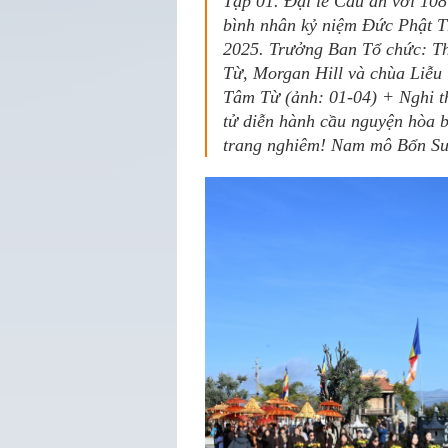
Tập 01. Đại lễ Cầu an với 10
bình nhân kỷ niệm Đức Phật 
2025. Trưởng Ban Tổ chức: Th
Từ, Morgan Hill và chùa Liễu
Tâm Từ (ảnh: 01-04) + Nghi th
tử diễn hành cầu nguyện hòa bì
trang nghiêm! Nam mô Bổn Sư