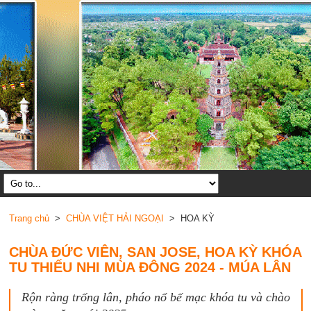
Trang chủ
>
CHÙA VIỆT HẢI NGOẠI
> HOA KỲ
CHÙA ĐỨC VIÊN, SAN JOSE, HOA KỲ KHÓA
TU THIẾU NHI MÙA ĐÔNG 2024 - MÚA LÂN
Rộn ràng trống lân, pháo nổ bế mạc khóa tu và chào