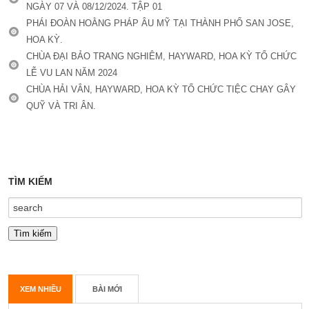
NGÀY 07 VÀ 08/12/2024. TẬP 01
PHÁI ĐOÀN HOẰNG PHÁP ÂU MỸ TẠI THÀNH PHỐ SAN JOSE,
HOA KỲ.
CHÙA ĐẠI BẢO TRANG NGHIÊM, HAYWARD, HOA KỲ TỔ CHỨC
LỄ VU LAN NĂM 2024
CHÙA HẢI VÂN, HAYWARD, HOA KỲ TỔ CHỨC TIỆC CHAY GÂY
QUỸ VÀ TRI ÂN.
TÌM KIẾM
XEM NHIỀU
BÀI MỚI