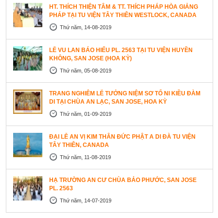
HT. THÍCH THIỆN TÂM & TT. THÍCH PHÁP HÒA GIẢNG
PHÁP TẠI TU VIỆN TÂY THIÊN WESTLOCK, CANADA
Thứ năm, 14-08-2019
LỄ VU LAN BÁO HIẾU PL. 2563 TẠI TU VIỆN HUYỀN
KHÔNG, SAN JOSE (HOA KỲ)
Thứ năm, 05-08-2019
TRANG NGHIÊM LỄ TƯỞNG NIỆM SƠ TỔ NI KIỀU ĐÀM
DI TẠI CHÙA AN LẠC, SAN JOSE, HOA KỲ
Thứ năm, 01-09-2019
ĐẠI LỄ AN VỊ KIM THÂN ĐỨC PHẬT A DI ĐÀ TU VIỆN
TÂY THIÊN, CANADA
Thứ năm, 11-08-2019
HẠ TRƯỜNG AN CƯ CHÙA BẢO PHƯỚC, SAN JOSE
PL. 2563
Thứ năm, 14-07-2019