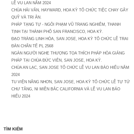
LỄ VU LAN NĂM 2024
CHÙA HẢI VÂN, HAYWARD, HOA KỲ TỔ CHỨC TIỆC CHAY GÂY
QUỸ VÀ TRI ÂN.
PHÁP TẠNG TỰ - NGÔI PHẠM VŨ TRANG NGHIÊM, THANH
TỊNH TẠI THÀNH PHỐ SAN FRANCISCO, HOA KỲ.
ĐẠO TRÀNG LINH HÒA, SAN JOSE, HOA KỲ TỔ CHỨC LỄ TRAI
ĐÀN CHẨN TẾ PL 2568
NGÀN NGƯỜI NGHE THƯỢNG TỌA THÍCH PHÁP HÒA GIẢNG
PHÁP TẠI CHÙA ĐỨC VIÊN, SAN JOSE, HOA KỲ.
CHÙA AN LẠC, SAN JOSE TỔ CHỨC LỄ VU LAN BÁO HIẾU NĂM
2024
TU VIỆN NĂNG NHƠN, SAN JOSE, HOA KỲ TỔ CHỨC LỄ TỰ TỨ
CHƯ TĂNG, NI MIỀN BẮC CALIFORNIA VÀ LỄ VU LAN BÁO
HIẾU 2024
TÌM KIẾM