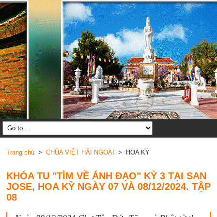
Trang chủ
>
CHÙA VIỆT HẢI NGOẠI
> HOA KỲ
KHÓA TU "TÌM VỀ ÁNH ĐẠO" KỲ 3 TẠI SAN
JOSE, HOA KỲ NGÀY 07 VÀ 08/12/2024. TẬP
08