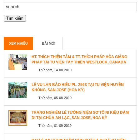
XEM NHIỀU
BÀI MỚI
HT. THÍCH THIỆN TÂM & TT. THÍCH PHÁP HÒA GIẢNG
PHÁP TẠI TU VIỆN TÂY THIÊN WESTLOCK, CANADA
Thứ năm, 14-08-2019
LỄ VU LAN BÁO HIẾU PL. 2563 TẠI TU VIỆN HUYỀN
KHÔNG, SAN JOSE (HOA KỲ)
Thứ năm, 05-08-2019
TRANG NGHIÊM LỄ TƯỞNG NIỆM SƠ TỔ NI KIỀU ĐÀM
DI TẠI CHÙA AN LẠC, SAN JOSE, HOA KỲ
Thứ năm, 01-09-2019