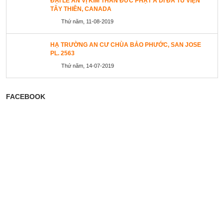
ĐẠI LỄ AN VỊ KIM THÂN ĐỨC PHẬT A DI ĐÀ TU VIỆN
TÂY THIÊN, CANADA
Thứ năm, 11-08-2019
HẠ TRƯỜNG AN CƯ CHÙA BẢO PHƯỚC, SAN JOSE
PL. 2563
Thứ năm, 14-07-2019
FACEBOOK