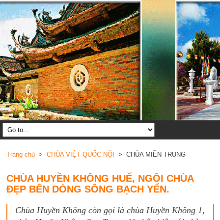
Trang chủ
>
CHÙA VIỆT QUỐC NỘI
> CHÙA MIỀN TRUNG
CHÙA HUYỀN KHÔNG HUẾ, NGÔI CHÙA
ĐẸP BÊN DÒNG SÔNG BẠCH YẾN.
Chùa Huyền Không còn gọi là chùa Huyền Không 1,