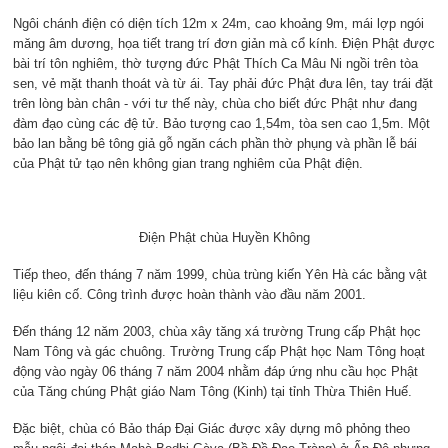
Ngôi chánh điện có diện tích 12m x 24m, cao khoảng 9m, mái lợp ngói
măng âm dương, họa tiết trang trí đơn giản mà cổ kính. Điện Phật được
bài trí tôn nghiêm, thờ tượng đức Phật Thích Ca Mâu Ni ngồi trên tòa
sen, vẻ mặt thanh thoát và từ ái. Tay phải đức Phật đưa lên, tay trái đặt
trên lòng bàn chân - với tư thế này, chùa cho biết đức Phật như đang
đàm đạo cùng các đệ tử. Bảo tượng cao 1,54m, tòa sen cao 1,5m. Một
bảo lan bằng bê tông giả gỗ ngăn cách phần thờ phụng và phần lễ bái
của Phật tử tạo nên không gian trang nghiêm của Phật điện.
Điện Phật chùa Huyền Không
Tiếp theo, đến tháng 7 năm 1999, chùa trùng kiến Yên Hà các bằng vật
liệu kiên cố. Công trình được hoàn thành vào đầu năm 2001.
Đến tháng 12 năm 2003, chùa xây tăng xá trường Trung cấp Phật học
Nam Tông và gác chuông. Trường Trung cấp Phật học Nam Tông hoạt
động vào ngày 06 tháng 7 năm 2004 nhằm đáp ứng nhu cầu học Phật
của Tăng chúng Phật giáo Nam Tông (Kinh) tại tỉnh Thừa Thiên Huế.
Đặc biệt, chùa có Bảo tháp Đại Giác được xây dựng mô phỏng theo