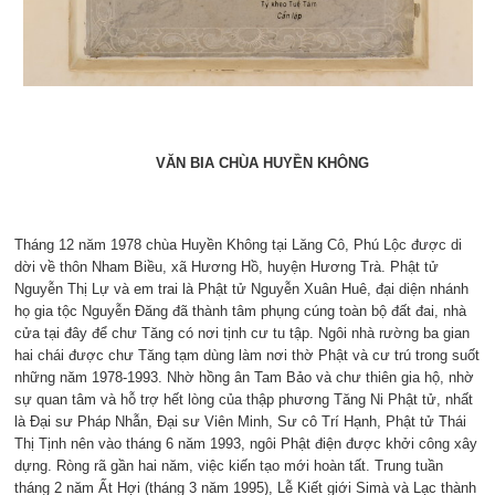
VĂN BIA CHÙA HUYỀN KHÔNG
Tháng 12 năm 1978 chùa Huyền Không tại Lăng Cô, Phú Lộc được di
dời về thôn Nham Biều, xã Hương Hồ, huyện Hương Trà. Phật tử
Nguyễn Thị Lự và em trai là Phật tử Nguyễn Xuân Huê, đại diện nhánh
họ gia tộc Nguyễn Đăng đã thành tâm phụng cúng toàn bộ đất đai, nhà
cửa tại đây để chư Tăng có nơi tịnh cư tu tập. Ngôi nhà rường ba gian
hai chái được chư Tăng tạm dùng làm nơi thờ Phật và cư trú trong suốt
những năm 1978-1993. Nhờ hồng ân Tam Bảo và chư thiên gia hộ, nhờ
sự quan tâm và hỗ trợ hết lòng của thập phương Tăng Ni Phật tử, nhất
là Đại sư Pháp Nhẫn, Đại sư Viên Minh, Sư cô Trí Hạnh, Phật tử Thái
Thị Tịnh nên vào tháng 6 năm 1993, ngôi Phật điện được khởi công xây
dựng. Ròng rã gần hai năm, việc kiến tạo mới hoàn tất. Trung tuần
tháng 2 năm Ất Hợi (tháng 3 năm 1995), Lễ Kiết giới Simà và Lạc thành