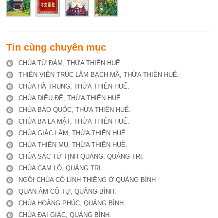
Tin cùng chuyên mục
CHÙA TỪ ĐÀM, THỪA THIÊN HUẾ.
THIỀN VIỆN TRÚC LÂM BẠCH MÃ, THỪA THIÊN HUẾ.
CHÙA HÀ TRUNG, THỪA THIÊN HUẾ.
CHÙA DIỆU ĐẾ, THỪA THIÊN HUẾ.
CHÙA BÁO QUỐC, THỪA THIÊN HUẾ.
CHÙA BA LA MẬT, THỪA THIÊN HUẾ.
CHÙA GIÁC LÂM, THỪA THIÊN HUẾ.
CHÙA THIÊN MỤ, THỪA THIÊN HUẾ.
CHÙA SẮC TỨ TỊNH QUANG, QUẢNG TRỊ.
CHÙA CAM LỘ, QUẢNG TRỊ.
NGÔI CHÙA CỔ LINH THIÊNG Ở QUẢNG BÌNH
QUAN ÂM CỔ TỰ, QUẢNG BÌNH.
CHÙA HOẰNG PHÚC, QUẢNG BÌNH.
CHÙA ĐẠI GIÁC, QUẢNG BÌNH.