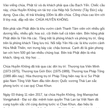
Vào viếng chùa, Phật tử và du khách phải qua cầu Bạch Yến. Chiếc cầu
này, chùa Huyền Không xin tài trợ của Hiệp hội Schmitz (Tây Đức) xây
dựng. Qua cầu, rẽ trái khoảng 100m là đến chùa. Cổng chùa cao lớn với
9 lớp mái, đắp nổi tên: CHÙA HUYỀN KHÔNG.
Bên phải sân Phật điện là khu vườn cảnh Thanh Tâm viên với nhiều gốc
dương liễu, nhiều gốc hoa sứ, cội thiên tuế cả trăm năm. Bên hông phải
Phật điện là Yên Hà các. Tầng trệt là phòng khách và phòng trụ trì, tầng
trên là phòng khách Tăng lưu trú. Nối tiếp Yên Hà các là khu vườn cảnh
Hứa Nhất Thiên, nơi trưng bày các chậu bonsai. Cạnh đó là giàn phong
lan với hơn 500 giỏ lan nhiều chủng loại. Bên trái Phật điện là nhà
khách, tăng xá, lớp học …
Chùa Huyền Không đã trải qua các đời trụ trì: Thượng tọa Viên Minh
(1973-1975), Thượng tọa Giới Đức (1975-1989), Thượng tọa Pháp Tông
(1989 đến nay). Hòa thượng trụ trì Pháp Tông hiện nay là vị Sư Phật
giáo Nam Tông Việt Nam đầu tiên được Quốc vương Thái Lan sắc
phong tước vị cao quý Chao Khun.
Ngày 03 tháng 11 năm 2017, tại chùa Huyền Không, ông Manopchai
Vongphakdi - Đại sứ đặc mệnh toàn quyền Thái Lan tại Việt Nam đã
cung tuyên sắc chỉ cúng dường tước vị Chao Khun, đạo hiệu là