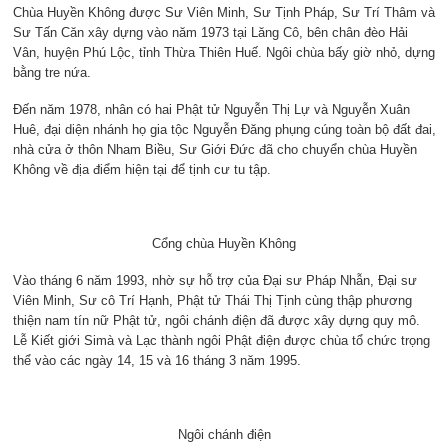
Chùa Huyền Không được Sư Viên Minh, Sư Tịnh Pháp, Sư Trí Thâm và
Sư Tấn Căn xây dựng vào năm 1973 tại Lăng Cô, bên chân đèo Hải
Vân, huyện Phú Lộc, tỉnh Thừa Thiên Huế. Ngôi chùa bấy giờ nhỏ, dựng
bằng tre nứa.
Đến năm 1978, nhân có hai Phật tử Nguyễn Thị Lự và Nguyễn Xuân
Huê, đại diện nhánh họ gia tộc Nguyễn Đăng phụng cúng toàn bộ đất đai,
nhà cửa ở thôn Nham Biều, Sư Giới Đức đã cho chuyển chùa Huyền
Không về địa điểm hiện tại để tịnh cư tu tập.
Cổng chùa Huyền Không
Vào tháng 6 năm 1993, nhờ sự hỗ trợ của Đại sư Pháp Nhẫn, Đại sư
Viên Minh, Sư cô Trí Hạnh, Phật tử Thái Thị Tịnh cùng thập phương
thiện nam tín nữ Phật tử, ngôi chánh điện đã được xây dựng quy mô.
Lễ Kiết giới Simà và Lạc thành ngôi Phật điện được chùa tổ chức trọng
thể vào các ngày 14, 15 và 16 tháng 3 năm 1995.
Ngôi chánh điện