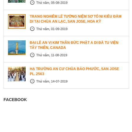
Thứ năm, 05-08-2019
TRANG NGHIÊM LỄ TƯỞNG NIỆM SƠ TỔ NI KIỀU ĐÀM
DI TẠI CHÙA AN LẠC, SAN JOSE, HOA KỲ
Thứ năm, 01-09-2019
ĐẠI LỄ AN VỊ KIM THÂN ĐỨC PHẬT A DI ĐÀ TU VIỆN
TÂY THIÊN, CANADA
Thứ năm, 11-08-2019
HẠ TRƯỜNG AN CƯ CHÙA BẢO PHƯỚC, SAN JOSE
PL. 2563
Thứ năm, 14-07-2019
FACEBOOK