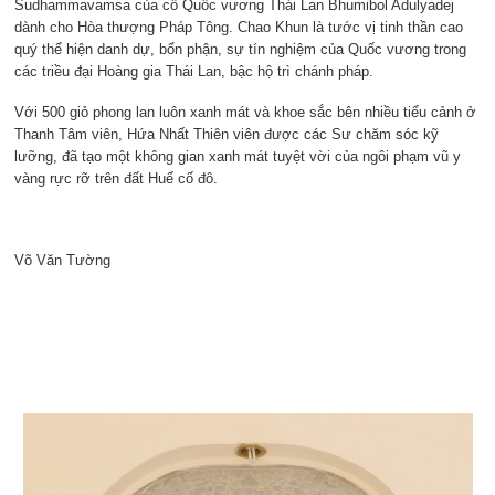
Sudhammavamsa của cố Quốc vương Thái Lan Bhumibol Adulyadej
dành cho Hòa thượng Pháp Tông. Chao Khun là tước vị tinh thần cao
quý thể hiện danh dự, bổn phận, sự tín nghiệm của Quốc vương trong
các triều đại Hoàng gia Thái Lan, bậc hộ trì chánh pháp.
Với 500 giỏ phong lan luôn xanh mát và khoe sắc bên nhiều tiểu cảnh ở
Thanh Tâm viên, Hứa Nhất Thiên viên được các Sư chăm sóc kỹ
lưỡng, đã tạo một không gian xanh mát tuyệt vời của ngôi phạm vũ y
vàng rực rỡ trên đất Huế cố đô.
Võ Văn Tường