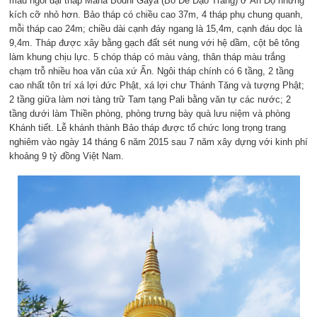
mẫu ngôi đại tháp Mahà Bodhi Gàya (Bồ Đề Đạo Tràng) ở Ấn Độ nhưng
kích cỡ nhỏ hơn. Bảo tháp có chiều cao 37m, 4 tháp phụ chung quanh,
mỗi tháp cao 24m; chiều dài cạnh đáy ngang là 15,4m, cạnh đáu dọc là
9,4m. Tháp được xây bằng gạch đất sét nung với hệ dầm, cột bê tông
làm khung chịu lực. 5 chóp tháp có màu vàng, thân tháp màu trắng
chạm trỗ nhiều hoa văn của xứ Ấn. Ngôi tháp chính có 6 tầng, 2 tầng
cao nhất tôn trí xá lợi đức Phật, xá lợi chư Thánh Tăng và tượng Phật;
2 tầng giữa làm nơi tàng trữ Tam tạng Pali bằng văn tự các nước; 2
tầng dưới làm Thiền phòng, phòng trưng bày quà lưu niệm và phòng
Khánh tiết. Lễ khánh thành Bảo tháp được tổ chức long trọng trang
nghiêm vào ngày 14 tháng 6 năm 2015 sau 7 năm xây dựng với kinh phí
khoảng 9 tỷ đồng Việt Nam.