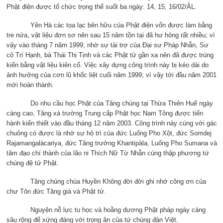
Phật điện được tổ chức trọng thể suốt ba ngày: 14, 15, 16/02/ÂL.
Yên Hà các tọa lạc bên hữu của Phật điện vốn được làm bằng
tre nứa, vật liệu đơn sơ nên sau 15 năm tồn tại đã hư hỏng rất nhiều; vì
vậy vào tháng 7 năm 1999, nhờ sự tài trợ của Đại sư Pháp Nhẫn, Sư
cô Trí Hạnh, bà Thái Thị Tịnh và các Phật tử gần xa nên đã được trùng
kiến bằng vật liệu kiên cố. Việc xây dựng công trình này bị kéo dài do
ảnh hưởng của cơn lũ khốc liệt cuối năm 1999; vì vậy tới đầu năm 2001
mới hoàn thành.
Do nhu cầu học Phật của Tăng chúng tại Thừa Thiên Huế ngày
càng cao, Tăng xá trường Trung cấp Phật học Nam Tông được tiến
hành kiến thiết vào đầu tháng 12 năm 2003. Công trình này cùng với gác
chuông có được là nhờ sự hộ trì của đức Luống Pho Xột, đức Somdej
Rajamangalàcariya, đức Tăng trưởng Khantipàla, Luống Pho Sumana và
tâm đạo chí thành của lão ni Thích Nữ Từ Nhẫn cùng thập phương tứ
chúng đệ tử Phật.
Tăng chúng chùa Huyền Không đời đời ghi nhớ công ơn của
chư Tôn đức Tăng già và Phật tử.
Nguyện nỗ lực tu học và hoằng dương Phật pháp ngày càng
sâu rộng để xứng đáng với trọng ân của tứ chúng đàn Việt.