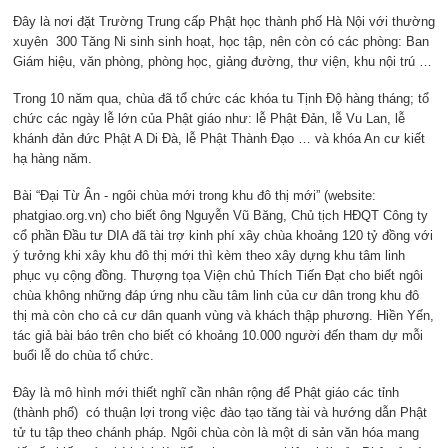
Đây là nơi đặt Trường Trung cấp Phật học thành phố Hà Nội với thường
xuyên 300 Tăng Ni sinh sinh hoạt, học tập, nên còn có các phòng: Ban
Giám hiệu, văn phòng, phòng học, giảng đường, thư viện, khu nội trú …
Trong 10 năm qua, chùa đã tổ chức các khóa tu Tịnh Độ hàng tháng; tổ
chức các ngày lễ lớn của Phật giáo như: lễ Phật Đản, lễ Vu Lan, lễ
khánh đản đức Phật A Di Đà, lễ Phật Thành Đạo … và khóa An cư kiết
hạ hàng năm.
Bài “Đại Từ Ân - ngôi chùa mới trong khu đô thị mới” (website:
phatgiao.org.vn) cho biết ông Nguyễn Vũ Băng, Chủ tịch HĐQT Công ty
cổ phần Đầu tư DIA đã tài trợ kinh phí xây chùa khoảng 120 tỷ đồng với
ý tưởng khi xây khu đô thị mới thì kèm theo xây dựng khu tâm linh
phục vụ cộng đồng. Thượng tọa Viện chủ Thích Tiến Đạt cho biết ngôi
chùa không những đáp ứng nhu cầu tâm linh của cư dân trong khu đô
thị mà còn cho cả cư dân quanh vùng và khách thập phương. Hiền Yến,
tác giả bài báo trên cho biết có khoảng 10.000 người đến tham dự mỗi
buổi lễ do chùa tổ chức.
Đây là mô hình mới thiết nghĩ cần nhân rộng để Phật giáo các tỉnh
(thành phố) có thuận lợi trong việc đào tạo tăng tài và hướng dẫn Phật
tử tu tập theo chánh pháp. Ngôi chùa còn là một di sản văn hóa mang