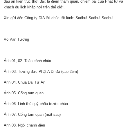
dấu ấn kiến trúc thời đại; là điểm tham quan, chiêm bái của Phật tử và
khách du lịch khắp nơi trên thế giới.
Xin gửi đến Công ty DIA lời chúc tốt lành: Sadhu! Sadhu! Sadhu!
Võ Văn Tường
Ảnh 01, 02. Toàn cảnh chùa
Ảnh 03. Tượng đức Phật A Di Đà (cao 25m)
Ảnh 04. Chùa Đại Từ Ân
Ảnh 05. Cổng tam quan
Ảnh 06. Linh thú quỳ chầu trước chùa
Ảnh 07. Cổng tam quan (mặt sau)
Ảnh 08. Ngôi chánh điện