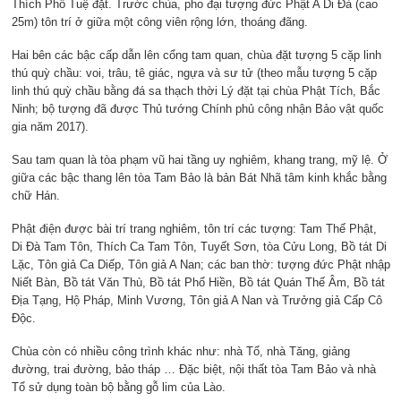
Thích Phổ Tuệ đặt. Trước chùa, pho đại tượng đức Phật A Di Đà (cao
25m) tôn trí ở giữa một công viên rộng lớn, thoáng đãng.
Hai bên các bậc cấp dẫn lên cổng tam quan, chùa đặt tượng 5 cặp linh
thú quỳ chầu: voi, trâu, tê giác, ngựa và sư tử (theo mẫu tượng 5 cặp
linh thú quỳ chầu bằng đá sa thạch thời Lý đặt tại chùa Phật Tích, Bắc
Ninh; bộ tượng đã được Thủ tướng Chính phủ công nhận Bảo vật quốc
gia năm 2017).
Sau tam quan là tòa phạm vũ hai tầng uy nghiêm, khang trang, mỹ lệ. Ở
giữa các bậc thang lên tòa Tam Bảo là bản Bát Nhã tâm kinh khắc bằng
chữ Hán.
Phật điện được bài trí trang nghiêm, tôn trí các tượng: Tam Thế Phật,
Di Đà Tam Tôn, Thích Ca Tam Tôn, Tuyết Sơn, tòa Cửu Long, Bồ tát Di
Lặc, Tôn giả Ca Diếp, Tôn giả A Nan; các ban thờ: tượng đức Phật nhập
Niết Bàn, Bồ tát Văn Thù, Bồ tát Phổ Hiền, Bồ tát Quán Thế Âm, Bồ tát
Địa Tạng, Hộ Pháp, Minh Vương, Tôn giả A Nan và Trưởng giả Cấp Cô
Độc.
Chùa còn có nhiều công trình khác như: nhà Tổ, nhà Tăng, giảng
đường, trai đường, bảo tháp … Đặc biệt, nội thất tòa Tam Bảo và nhà
Tổ sử dụng toàn bộ bằng gỗ lim của Lào.