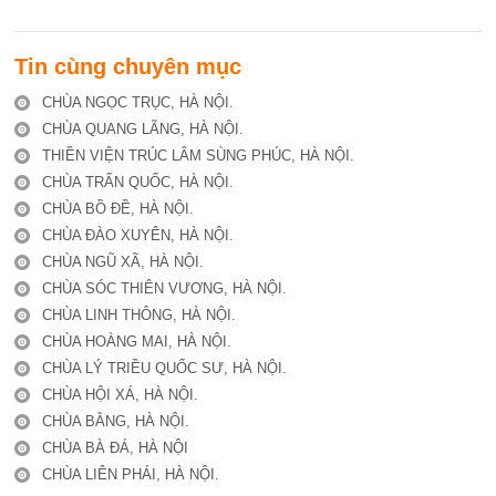
Tin cùng chuyên mục
CHÙA NGỌC TRỤC, HÀ NỘI.
CHÙA QUANG LÃNG, HÀ NỘI.
THIỀN VIỆN TRÚC LÂM SÙNG PHÚC, HÀ NỘI.
CHÙA TRẤN QUỐC, HÀ NỘI.
CHÙA BỒ ĐỀ, HÀ NỘI.
CHÙA ĐÀO XUYÊN, HÀ NỘI.
CHÙA NGŨ XÃ, HÀ NỘI.
CHÙA SÓC THIÊN VƯƠNG, HÀ NỘI.
CHÙA LINH THÔNG, HÀ NỘI.
CHÙA HOÀNG MAI, HÀ NỘI.
CHÙA LÝ TRIỀU QUỐC SƯ, HÀ NỘI.
CHÙA HỘI XÁ, HÀ NỘI.
CHÙA BẰNG, HÀ NỘI.
CHÙA BÀ ĐÁ, HÀ NỘI
CHÙA LIÊN PHÁI, HÀ NỘI.