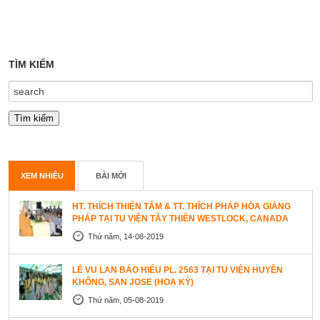
TÌM KIẾM
XEM NHIỀU
BÀI MỚI
HT. THÍCH THIỆN TÂM & TT. THÍCH PHÁP HÒA GIẢNG
PHÁP TẠI TU VIỆN TÂY THIÊN WESTLOCK, CANADA
Thứ năm, 14-08-2019
LỄ VU LAN BÁO HIẾU PL. 2563 TẠI TU VIỆN HUYỀN
KHÔNG, SAN JOSE (HOA KỲ)
Thứ năm, 05-08-2019