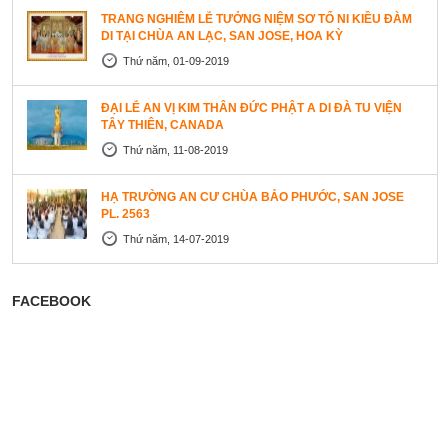
TRANG NGHIÊM LỄ TƯỞNG NIỆM SƠ TỔ NI KIỀU ĐÀM
DI TẠI CHÙA AN LẠC, SAN JOSE, HOA KỲ
Thứ năm, 01-09-2019
ĐẠI LỄ AN VỊ KIM THÂN ĐỨC PHẬT A DI ĐÀ TU VIỆN
TÂY THIÊN, CANADA
Thứ năm, 11-08-2019
HẠ TRƯỜNG AN CƯ CHÙA BẢO PHƯỚC, SAN JOSE
PL. 2563
Thứ năm, 14-07-2019
FACEBOOK