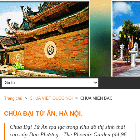
Trang chủ
>
CHÙA VIỆT QUỐC NỘI
> CHÙA MIỀN BẮC
CHÙA ĐẠI TỪ ÂN, HÀ NỘI.
Chùa Đại Từ Ân tọa lạc trong Khu đô thị sinh thái
cao cấp Đan Phượng - The Phoenix Garden (44,96