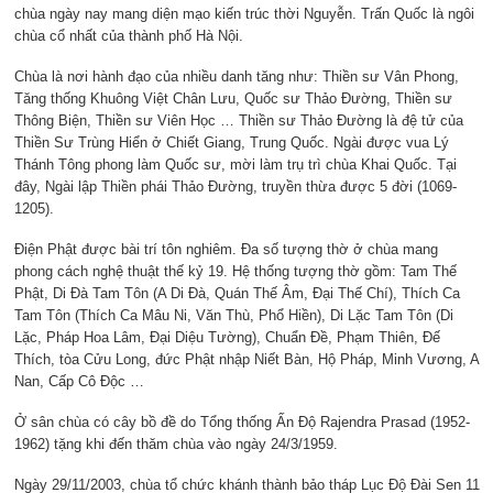
chùa ngày nay mang diện mạo kiến trúc thời Nguyễn. Trấn Quốc là ngôi
chùa cổ nhất của thành phố Hà Nội.
Chùa là nơi hành đạo của nhiều danh tăng như: Thiền sư Vân Phong,
Tăng thống Khuông Việt Chân Lưu, Quốc sư Thảo Đường, Thiền sư
Thông Biện, Thiền sư Viên Học … Thiền sư Thảo Đường là đệ tử của
Thiền Sư Trùng Hiển ở Chiết Giang, Trung Quốc. Ngài được vua Lý
Thánh Tông phong làm Quốc sư, mời làm trụ trì chùa Khai Quốc. Tại
đây, Ngài lập Thiền phái Thảo Đường, truyền thừa được 5 đời (1069-
1205).
Điện Phật được bài trí tôn nghiêm. Đa số tượng thờ ở chùa mang
phong cách nghệ thuật thế kỷ 19. Hệ thống tượng thờ gồm: Tam Thế
Phật, Di Đà Tam Tôn (A Di Đà, Quán Thế Âm, Đại Thế Chí), Thích Ca
Tam Tôn (Thích Ca Mâu Ni, Văn Thù, Phổ Hiền), Di Lặc Tam Tôn (Di
Lặc, Pháp Hoa Lâm, Đại Diệu Tường), Chuẩn Đề, Phạm Thiên, Đế
Thích, tòa Cửu Long, đức Phật nhập Niết Bàn, Hộ Pháp, Minh Vương, A
Nan, Cấp Cô Độc …
Ở sân chùa có cây bồ đề do Tổng thống Ấn Độ Rajendra Prasad (1952-
1962) tặng khi đến thăm chùa vào ngày 24/3/1959.
Ngày 29/11/2003, chùa tổ chức khánh thành bảo tháp Lục Độ Đài Sen 11