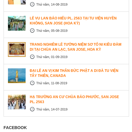
Thứ năm, 14-08-2019
LỄ VU LAN BÁO HIẾU PL. 2563 TẠI TU VIỆN HUYỀN
KHÔNG, SAN JOSE (HOA KỲ)
Thứ năm, 05-08-2019
TRANG NGHIÊM LỄ TƯỞNG NIỆM SƠ TỔ NI KIỀU ĐÀM
DI TẠI CHÙA AN LẠC, SAN JOSE, HOA KỲ
Thứ năm, 01-09-2019
ĐẠI LỄ AN VỊ KIM THÂN ĐỨC PHẬT A DI ĐÀ TU VIỆN
TÂY THIÊN, CANADA
Thứ năm, 11-08-2019
HẠ TRƯỜNG AN CƯ CHÙA BẢO PHƯỚC, SAN JOSE
PL. 2563
Thứ năm, 14-07-2019
FACEBOOK