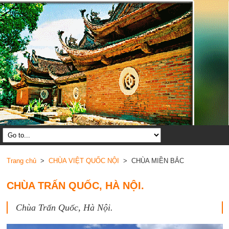
Trang chủ
>
CHÙA VIỆT QUỐC NỘI
> CHÙA MIỀN BẮC
CHÙA TRẤN QUỐC, HÀ NỘI.
Chùa Trấn Quốc, Hà Nội.