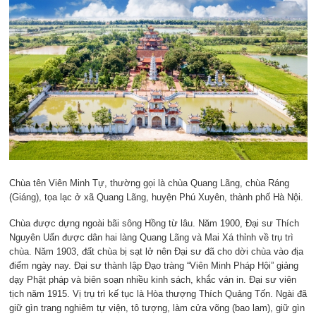
Chùa tên Viên Minh Tự, thường gọi là chùa Quang Lãng, chùa Ráng
(Giáng), tọa lạc ở xã Quang Lãng, huyện Phú Xuyên, thành phố Hà Nội.
Chùa được dựng ngoài bãi sông Hồng từ lâu. Năm 1900, Đại sư Thích
Nguyên Uẩn được dân hai làng Quang Lãng và Mai Xá thỉnh về trụ trì
chùa. Năm 1903, đất chùa bị sạt lở nên Đại sư đã cho dời chùa vào địa
điểm ngày nay. Đại sư thành lập Đạo tràng “Viên Minh Pháp Hội” giảng
dạy Phật pháp và biên soạn nhiều kinh sách, khắc ván in. Đại sư viên
tịch năm 1915. Vị trụ trì kế tục là Hòa thượng Thích Quảng Tốn. Ngài đã
giữ gìn trang nghiêm tự viện, tô tượng, làm cửa võng (bao lam), giữ gìn