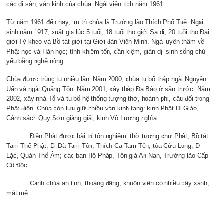
các di sản, ván kinh của chùa. Ngài viên tịch năm 1961.
Từ năm 1961 đến nay, trụ trì chùa là Trưởng lão Thích Phổ Tuệ. Ngài
sinh năm 1917, xuất gia lúc 5 tuổi, 18 tuổi thọ giới Sa di, 20 tuổi thọ Đại
giới Tỳ kheo và Bồ tát giới tại Giới đàn Viên Minh. Ngài uyên thâm về
Phật học và Hán học; tính khiêm tốn, cần kiệm, giản dị; sinh sống chủ
yếu bằng nghề nông.
Chùa được trùng tu nhiều lần. Năm 2000, chùa tu bổ tháp ngài Nguyên
Uẩn và ngài Quảng Tốn. Năm 2001, xây tháp Đa Bảo ở sân trước. Năm
2002, xây nhà Tổ và tu bổ hệ thống tượng thờ, hoành phi, câu đối trong
Phật điện. Chùa còn lưu giữ nhiều ván kinh tạng: kinh Phật Di Giáo,
Cảnh sách Quy Sơn giảng giải, kinh Vô Lượng nghĩa …
Điện Phật được bài trí tôn nghiêm, thờ tượng chư Phật, Bồ tát:
Tam Thế Phật, Di Đà Tam Tôn, Thích Ca Tam Tôn, tòa Cửu Long, Di
Lặc, Quán Thế Âm; các ban Hộ Pháp, Tôn giả An Nan, Trưởng lão Cấp
Cô Độc…
Cảnh chùa an tịnh, thoáng đãng; khuôn viên có nhiều cây xanh,
mát mẻ.