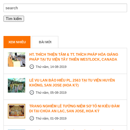
XEM NHIỀU
BÀI MỚI
HT. THÍCH THIỆN TÂM & TT. THÍCH PHÁP HÒA GIẢNG
PHÁP TẠI TU VIỆN TÂY THIÊN WESTLOCK, CANADA
Thứ năm, 14-08-2019
LỄ VU LAN BÁO HIẾU PL. 2563 TẠI TU VIỆN HUYỀN
KHÔNG, SAN JOSE (HOA KỲ)
Thứ năm, 05-08-2019
TRANG NGHIÊM LỄ TƯỞNG NIỆM SƠ TỔ NI KIỀU ĐÀM
DI TẠI CHÙA AN LẠC, SAN JOSE, HOA KỲ
Thứ năm, 01-09-2019