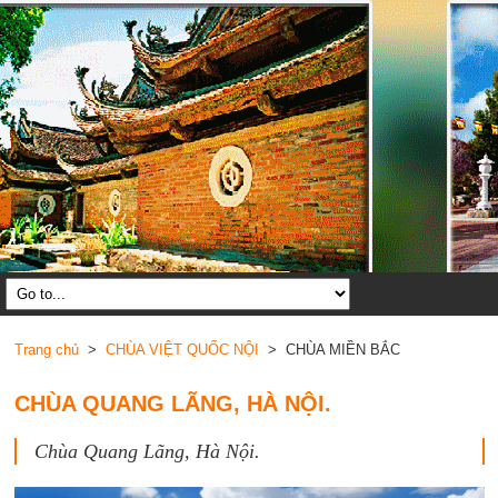
Trang chủ
>
CHÙA VIỆT QUỐC NỘI
> CHÙA MIỀN BẮC
CHÙA QUANG LÃNG, HÀ NỘI.
Chùa Quang Lãng, Hà Nội.