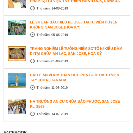
PHÁP TẠI TU VIỆN TÂY THIÊN WESTLOCK, CANADA
Thứ năm, 14-08-2019
LỄ VU LAN BÁO HIẾU PL. 2563 TẠI TU VIỆN HUYỀN
KHÔNG, SAN JOSE (HOA KỲ)
Thứ năm, 05-08-2019
TRANG NGHIÊM LỄ TƯỞNG NIỆM SƠ TỔ NI KIỀU ĐÀM
DI TẠI CHÙA AN LẠC, SAN JOSE, HOA KỲ
Thứ năm, 01-09-2019
ĐẠI LỄ AN VỊ KIM THÂN ĐỨC PHẬT A DI ĐÀ TU VIỆN
TÂY THIÊN, CANADA
Thứ năm, 11-08-2019
HẠ TRƯỜNG AN CƯ CHÙA BẢO PHƯỚC, SAN JOSE
PL. 2563
Thứ năm, 14-07-2019
FACEBOOK