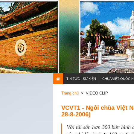
TIN TỨC - SỰ KIỆN
CHÙA VIỆT QUỐC N
Trang chủ
> VIDEO CLIP
VCVT1 - Ngôi chùa Việt 
28-8-2006)
Với tài sản hơn 300 bức hình đ