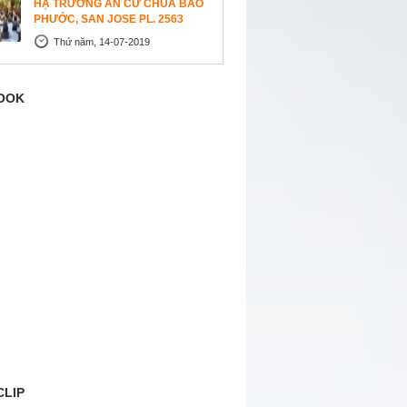
HẠ TRƯỜNG AN CƯ CHÙA BẢO
PHƯỚC, SAN JOSE PL. 2563
Thứ năm, 14-07-2019
OOK
CLIP