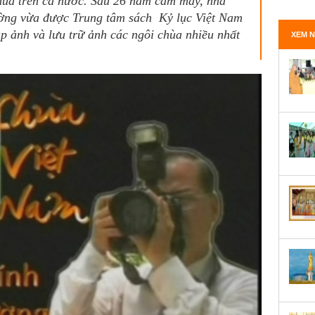
chùa trên cả nước. Sau 26 năm cầm máy, nhà
ờng vừa được Trung tâm sách Kỷ lục Việt Nam
p ảnh và lưu trữ ảnh các ngôi chùa nhiều nhất
XEM N