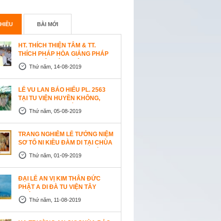
HIỀU
BÀI MỚI
HT. THÍCH THIỆN TÂM & TT.
THÍCH PHÁP HÒA GIẢNG PHÁP
TẠI TU VIỆN TÂY THIÊN
Thứ năm, 14-08-2019
WESTLOCK, CANADA
LỄ VU LAN BÁO HIẾU PL. 2563
TẠI TU VIỆN HUYỀN KHÔNG,
SAN JOSE (HOA KỲ)
Thứ năm, 05-08-2019
TRANG NGHIÊM LỄ TƯỞNG NIỆM
SƠ TỔ NI KIỀU ĐÀM DI TẠI CHÙA
AN LẠC, SAN JOSE, HOA KỲ
Thứ năm, 01-09-2019
ĐẠI LỄ AN VỊ KIM THÂN ĐỨC
PHẬT A DI ĐÀ TU VIỆN TÂY
THIÊN, CANADA
Thứ năm, 11-08-2019