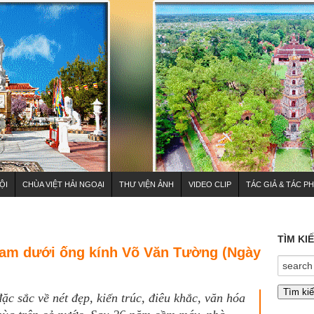
ỘI
CHÙA VIỆT HẢI NGOẠI
THƯ VIỆN ẢNH
VIDEO CLIP
TÁC GIẢ & TÁC P
TÌM KI
Nam dưới ống kính Võ Văn Tường (Ngày
ặc sắc về nét đẹp, kiến trúc, điêu khắc, văn hóa