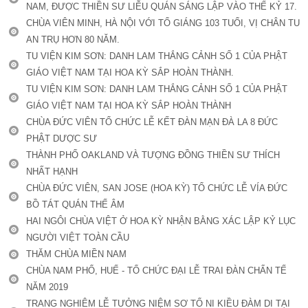
NAM, ĐƯỢC THIỀN SƯ LIỄU QUÁN SÁNG LẬP VÀO THẾ KỶ 17.
CHÙA VIÊN MINH, HÀ NỘI VỚI TỔ GIÁNG 103 TUỔI, VỊ CHÂN TU
AN TRỤ HƠN 80 NĂM.
TU VIỆN KIM SƠN: DANH LAM THẮNG CẢNH SỐ 1 CỦA PHẬT
GIÁO VIỆT NAM TẠI HOA KỲ SẮP HOÀN THÀNH.
TU VIỆN KIM SƠN: DANH LAM THẮNG CẢNH SỐ 1 CỦA PHẬT
GIÁO VIỆT NAM TẠI HOA KỲ SẮP HOÀN THÀNH
CHÙA ĐỨC VIÊN TỔ CHỨC LỄ KẾT ĐÀN MẠN ĐÀ LA 8 ĐỨC
PHẬT DƯỢC SƯ
THÀNH PHỐ OAKLAND VÀ TƯỢNG ĐỒNG THIỀN SƯ THÍCH
NHẤT HẠNH
CHÙA ĐỨC VIÊN, SAN JOSE (HOA KỲ) TỔ CHỨC LỄ VÍA ĐỨC
BỒ TÁT QUÁN THẾ ÂM
HAI NGÔI CHÙA VIỆT Ở HOA KỲ NHẬN BẰNG XÁC LẬP KỶ LỤC
NGƯỜI VIỆT TOÀN CẦU
THĂM CHÙA MIỀN NAM
CHÙA NAM PHỔ, HUẾ - TỔ CHỨC ĐẠI LỄ TRAI ĐÀN CHẨN TẾ
NĂM 2019
TRANG NGHIÊM LỄ TƯỞNG NIỆM SƠ TỔ NI KIỀU ĐÀM DI TẠI