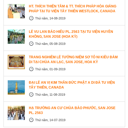
HT. THÍCH THIỆN TÂM & TT. THÍCH PHÁP HÒA GIẢNG
PHÁP TẠI TU VIỆN TÂY THIÊN WESTLOCK, CANADA
Thứ năm, 14-08-2019
LỄ VU LAN BÁO HIẾU PL. 2563 TẠI TU VIỆN HUYỀN
KHÔNG, SAN JOSE (HOA KỲ)
Thứ năm, 05-08-2019
TRANG NGHIÊM LỄ TƯỞNG NIỆM SƠ TỔ NI KIỀU ĐÀM
DI TẠI CHÙA AN LẠC, SAN JOSE, HOA KỲ
Thứ năm, 01-09-2019
ĐẠI LỄ AN VỊ KIM THÂN ĐỨC PHẬT A DI ĐÀ TU VIỆN
TÂY THIÊN, CANADA
Thứ năm, 11-08-2019
HẠ TRƯỜNG AN CƯ CHÙA BẢO PHƯỚC, SAN JOSE
PL. 2563
Thứ năm, 14-07-2019