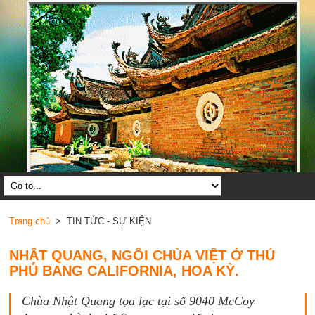
Trang chủ
> TIN TỨC - SỰ KIỆN
NHẬT QUANG, NGÔI CHÙA VIỆT Ở THỦ
PHỦ BANG CALIFORNIA, HOA KỲ.
Chùa Nhật Quang tọa lạc tại số 9040 McCoy