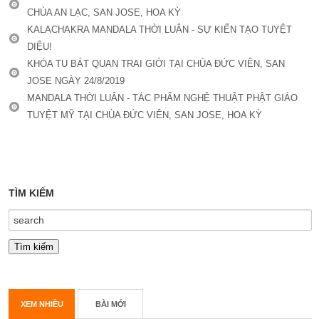
CHÙA AN LẠC, SAN JOSE, HOA KỲ
KALACHAKRA MANDALA THỜI LUÂN - SỰ KIẾN TẠO TUYỆT
DIỆU!
KHÓA TU BÁT QUAN TRAI GIỚI TẠI CHÙA ĐỨC VIÊN, SAN
JOSE NGÀY 24/8/2019
MANDALA THỜI LUÂN - TÁC PHẨM NGHỆ THUẬT PHẬT GIÁO
TUYỆT MỸ TẠI CHÙA ĐỨC VIÊN, SAN JOSE, HOA KỲ
TÌM KIẾM
XEM NHIỀU
BÀI MỚI