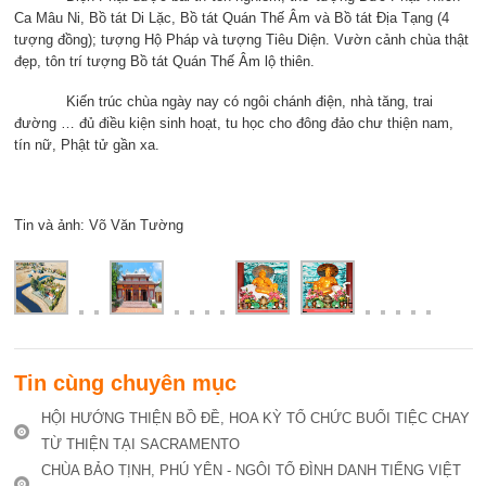
Ca Mâu Ni, Bồ tát Di Lặc, Bồ tát Quán Thế Âm và Bồ tát Địa Tạng (4
tượng đồng); tượng Hộ Pháp và tượng Tiêu Diện. Vườn cảnh chùa thật
đẹp, tôn trí tượng Bồ tát Quán Thế Âm lộ thiên.
Kiến trúc chùa ngày nay có ngôi chánh điện, nhà tăng, trai
đường … đủ điều kiện sinh hoạt, tu học cho đông đảo chư thiện nam,
tín nữ, Phật tử gần xa.
Tin và ảnh: Võ Văn Tường
Tin cùng chuyên mục
HỘI HƯỚNG THIỆN BỒ ĐỀ, HOA KỲ TỔ CHỨC BUỔI TIỆC CHAY
TỪ THIỆN TẠI SACRAMENTO
CHÙA BẢO TỊNH, PHÚ YÊN - NGÔI TỔ ĐÌNH DANH TIẾNG VIỆT