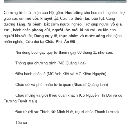
Chương trình từ thiện của Hội gồm:
Học bổng
cho học sinh nghèo; Trợ
giúp các em
mồ côi
,
khuyết tật
; Cứu trợ
thiên tai
,
bão lụt
; Cúng
dường
Tăng
,
Ni bệnh
;
Bát cơm
người nghèo; Trợ giúp người
vô gia
cư
; , bệnh nhân
phong cùi
,
người lớn
tuổi bị bỏ rơi
;
xe lăn
cho
người khuyết tật;
Dụng cụ y tế
,
thực phẩm
và
nước uống
cho bệnh
nhân nghèo; Cứu đói tại
Châu Phi
,
Ấn Độ
.
Nội dung buổi gây quỹ từ thiện ngày 03 tháng 11 như sau:
Thông qua chương trình (MC Quảng Hoa)
Điều hành phần lễ (MC Anh Kiệt và MC Kiêm Nguyên)
Chào cờ và phút nhập từ bi quán (Nhạc sĩ Quảng Linh)
Chào mừng và giới thiệu quan khách (Cô Nguyễn Thị Đôi và cô
Trương Tuyết Mai))
Đạo từ (Ni sư Thích Nữ Minh Huệ, trụ trì chùa Thanh Lương)
Tốp ca