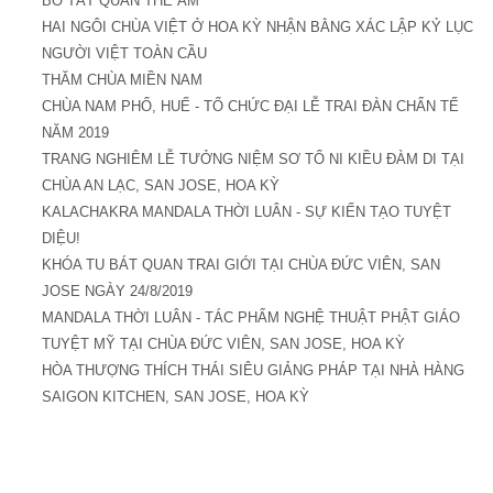
BỒ TÁT QUÁN THẾ ÂM
HAI NGÔI CHÙA VIỆT Ở HOA KỲ NHẬN BẰNG XÁC LẬP KỶ LỤC
NGƯỜI VIỆT TOÀN CẦU
THĂM CHÙA MIỀN NAM
CHÙA NAM PHỔ, HUẾ - TỔ CHỨC ĐẠI LỄ TRAI ĐÀN CHẨN TẾ
NĂM 2019
TRANG NGHIÊM LỄ TƯỞNG NIỆM SƠ TỔ NI KIỀU ĐÀM DI TẠI
CHÙA AN LẠC, SAN JOSE, HOA KỲ
KALACHAKRA MANDALA THỜI LUÂN - SỰ KIẾN TẠO TUYỆT
DIỆU!
KHÓA TU BÁT QUAN TRAI GIỚI TẠI CHÙA ĐỨC VIÊN, SAN
JOSE NGÀY 24/8/2019
MANDALA THỜI LUÂN - TÁC PHẨM NGHỆ THUẬT PHẬT GIÁO
TUYỆT MỸ TẠI CHÙA ĐỨC VIÊN, SAN JOSE, HOA KỲ
HÒA THƯỢNG THÍCH THÁI SIÊU GIẢNG PHÁP TẠI NHÀ HÀNG
SAIGON KITCHEN, SAN JOSE, HOA KỲ