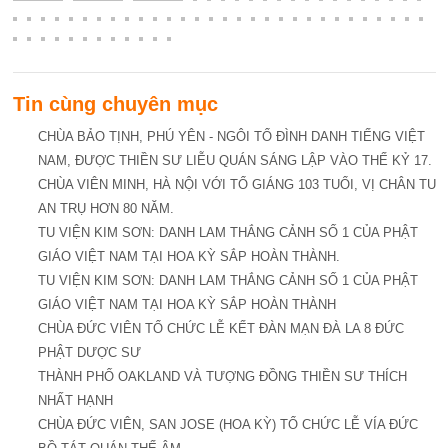
Tin cùng chuyên mục
CHÙA BẢO TỊNH, PHÚ YÊN - NGÔI TỔ ĐÌNH DANH TIẾNG VIỆT
NAM, ĐƯỢC THIỀN SƯ LIỄU QUÁN SÁNG LẬP VÀO THẾ KỶ 17.
CHÙA VIÊN MINH, HÀ NỘI VỚI TỔ GIÁNG 103 TUỔI, VỊ CHÂN TU
AN TRỤ HƠN 80 NĂM.
TU VIỆN KIM SƠN: DANH LAM THẮNG CẢNH SỐ 1 CỦA PHẬT
GIÁO VIỆT NAM TẠI HOA KỲ SẮP HOÀN THÀNH.
TU VIỆN KIM SƠN: DANH LAM THẮNG CẢNH SỐ 1 CỦA PHẬT
GIÁO VIỆT NAM TẠI HOA KỲ SẮP HOÀN THÀNH
CHÙA ĐỨC VIÊN TỔ CHỨC LỄ KẾT ĐÀN MẠN ĐÀ LA 8 ĐỨC
PHẬT DƯỢC SƯ
THÀNH PHỐ OAKLAND VÀ TƯỢNG ĐỒNG THIỀN SƯ THÍCH
NHẤT HẠNH
CHÙA ĐỨC VIÊN, SAN JOSE (HOA KỲ) TỔ CHỨC LỄ VÍA ĐỨC