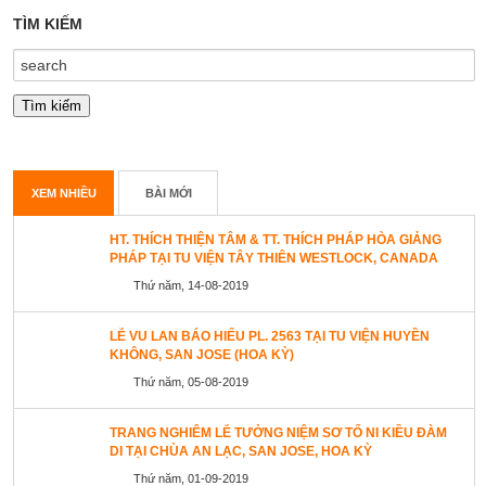
TÌM KIẾM
XEM NHIỀU
BÀI MỚI
HT. THÍCH THIỆN TÂM & TT. THÍCH PHÁP HÒA GIẢNG
PHÁP TẠI TU VIỆN TÂY THIÊN WESTLOCK, CANADA
Thứ năm, 14-08-2019
LỄ VU LAN BÁO HIẾU PL. 2563 TẠI TU VIỆN HUYỀN
KHÔNG, SAN JOSE (HOA KỲ)
Thứ năm, 05-08-2019
TRANG NGHIÊM LỄ TƯỞNG NIỆM SƠ TỔ NI KIỀU ĐÀM
DI TẠI CHÙA AN LẠC, SAN JOSE, HOA KỲ
Thứ năm, 01-09-2019