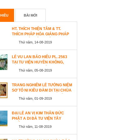
HIỀU
BÀI MỚI
HT. THÍCH THIỆN TÂM & TT.
THÍCH PHÁP HÒA GIẢNG PHÁP
TẠI TU VIỆN TÂY THIÊN
Thứ năm, 14-08-2019
WESTLOCK, CANADA
LỄ VU LAN BÁO HIẾU PL. 2563
TẠI TU VIỆN HUYỀN KHÔNG,
SAN JOSE (HOA KỲ)
Thứ năm, 05-08-2019
TRANG NGHIÊM LỄ TƯỞNG NIỆM
SƠ TỔ NI KIỀU ĐÀM DI TẠI CHÙA
AN LẠC, SAN JOSE, HOA KỲ
Thứ năm, 01-09-2019
ĐẠI LỄ AN VỊ KIM THÂN ĐỨC
PHẬT A DI ĐÀ TU VIỆN TÂY
THIÊN, CANADA
Thứ năm, 11-08-2019