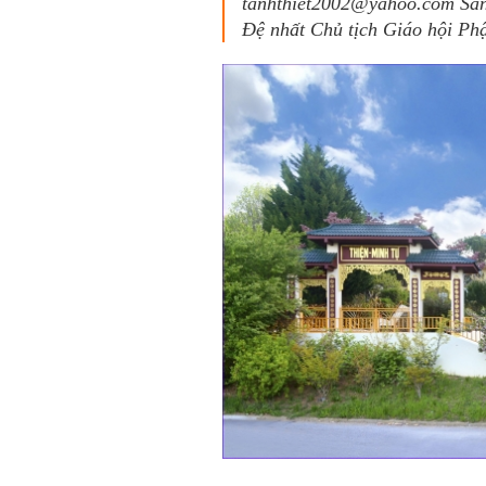
tanhthiet2002@yahoo.com Sáng
Đệ nhất Chủ tịch Giáo hội Ph