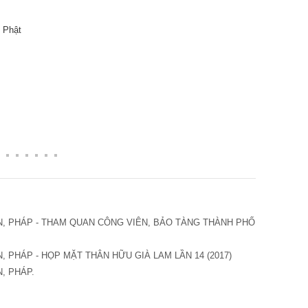
 Phật
N, PHÁP - THAM QUAN CÔNG VIÊN, BẢO TÀNG THÀNH PHỐ
, PHÁP - HỌP MẶT THÂN HỮU GIÀ LAM LẦN 14 (2017)
, PHÁP.