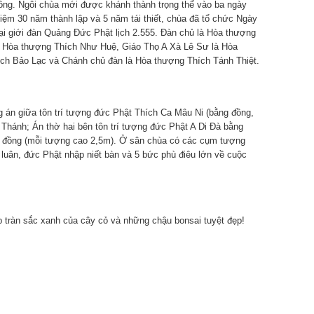
Đông. Ngôi chùa mới được khánh thành trọng thể vào ba ngày
niệm 30 năm thành lập và 5 năm tái thiết, chùa đã tổ chức Ngày
ại giới đàn Quảng Đức Phật lịch 2.555. Đàn chủ là Hòa thượng
 Hòa thượng Thích Như Huệ, Giáo Thọ A Xà Lê Sư là Hòa
h Bảo Lạc và Chánh chủ đàn là Hòa thượng Thích Tánh Thiệt.
g án giữa tôn trí tượng đức Phật Thích Ca Mâu Ni (bằng đồng,
hánh; Án thờ hai bên tôn trí tượng đức Phật A Di Đà bằng
 đồng (mỗi tượng cao 2,5m). Ở sân chùa có các cụm tượng
luân, đức Phật nhập niết bàn và 5 bức phù điêu lớn về cuộc
p tràn sắc xanh của cây cỏ và những chậu bonsai tuyệt đẹp!