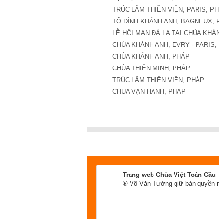
TRÚC LÂM THIỀN VIỆN, PARIS, PH
TỔ ĐÌNH KHÁNH ANH, BAGNEUX, 
LỄ HỘI MẠN ĐÀ LA TẠI CHÙA KHÁN
CHÙA KHÁNH ANH, EVRY - PARIS,
CHÙA KHÁNH ANH, PHÁP
CHÙA THIỆN MINH, PHÁP
TRÚC LÂM THIỀN VIỆN, PHÁP
CHÙA VẠN HẠNH, PHÁP
Trang web Chùa Việt Toàn Cầu
® Võ Văn Tường giữ bản quyền n