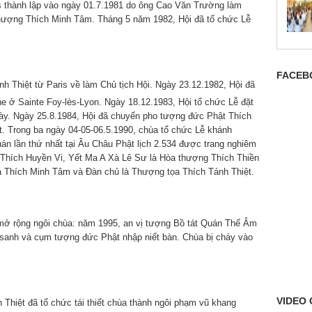
s thành lập vào ngày 01.7.1981 do ông Cao Văn Trường làm
hượng Thích Minh Tâm. Tháng 5 năm 1982, Hội đã tổ chức Lễ
FACEB
 Thiệt từ Paris về làm Chủ tịch Hội. Ngày 23.12.1982, Hội đã
 ở Sainte Foy-lès-Lyon. Ngày 18.12.1983, Hội tổ chức Lễ đặt
 này. Ngày 25.8.1984, Hội đã chuyển pho tượng đức Phật Thích
t. Trong ba ngày 04-05-06.5.1990, chùa tổ chức Lễ khánh
uán lần thứ nhất tại Âu Châu Phật lịch 2.534 được trang nghiêm
 Thích Huyền Vi, Yết Ma A Xà Lê Sư là Hòa thượng Thích Thiền
a Thích Minh Tâm và Đàn chủ là Thượng tọa Thích Tánh Thiệt.
mở rộng ngôi chùa: năm 1995, an vị tượng Bồ tát Quán Thế Âm
sanh và cụm tượng đức Phật nhập niết bàn. Chùa bị cháy vào
VIDEO 
Thiệt đã tổ chức tái thiết chùa thành ngôi phạm vũ khang