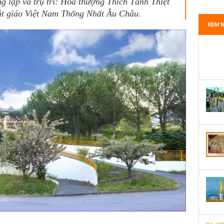
 lập và trụ trì: Hòa thượng Thích Tánh Thiệt
ật giáo Việt Nam Thống Nhất Âu Châu.
XEM N