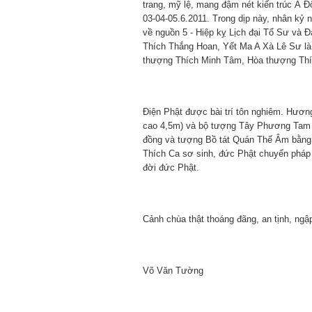
trang, mỹ lệ, mang đậm nét kiến trúc Á 
03-04-05.6.2011. Trong dịp này, nhân kỷ 
về nguồn 5 - Hiệp kỵ Lịch đại Tổ Sư và Đ
Thích Thắng Hoan, Yết Ma A Xà Lê Sư là
thượng Thích Minh Tâm, Hòa thượng Thíc
Điện Phật được bài trí tôn nghiêm. Hươn
cao 4,5m) và bộ tượng Tây Phương Tam T
đồng và tượng Bồ tát Quán Thế Âm bằng
Thích Ca sơ sinh, đức Phật chuyển pháp 
đời đức Phật.
Cảnh chùa thật thoáng đãng, an tịnh, ngậ
Võ Văn Tường