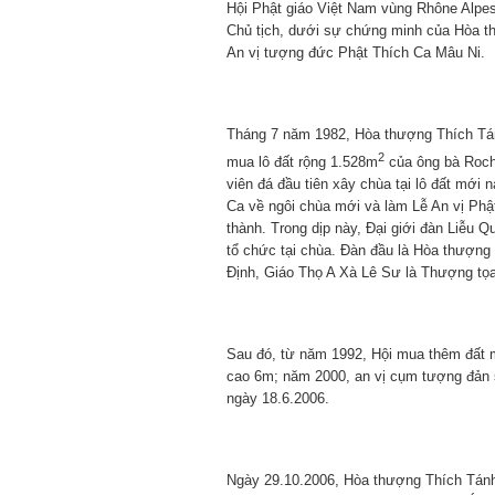
Hội Phật giáo Việt Nam vùng Rhône Alpe
Chủ tịch, dưới sự chứng minh của Hòa t
An vị tượng đức Phật Thích Ca Mâu Ni.
Tháng 7 năm 1982, Hòa thượng Thích Tánh
2
mua lô đất rộng 1.528m
của ông bà Roche
viên đá đầu tiên xây chùa tại lô đất mới
Ca về ngôi chùa mới và làm Lễ An vị Phậ
thành. Trong dịp này, Đại giới đàn Liễu Q
tổ chức tại chùa. Đàn đầu là Hòa thượng
Định, Giáo Thọ A Xà Lê Sư là Thượng tọ
Sau đó, từ năm 1992, Hội mua thêm đất 
cao 6m; năm 2000, an vị cụm tượng đản 
ngày 18.6.2006.
Ngày 29.10.2006, Hòa thượng Thích Tánh 