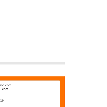
hoo.com
l.com
619