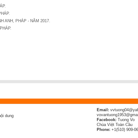
ÁP.
PHÁP.
H ANH, PHÁP - NĂM 2017.
 PHÁP.
Email:
vvtuong04@ya
vovantuong1953@gmai
ội dung
Facebook:
Tuong Vo
Chùa Việt Toàn Cầu
Phone:
+1(510) 909-0