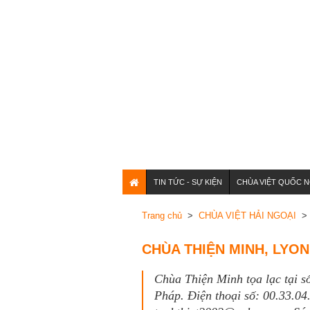
TIN TỨC - SỰ KIỆN
CHÙA VIỆT QUỐC N
Trang chủ
>
CHÙA VIỆT HẢI NGOẠI
> 
CHÙA THIỆN MINH, LYON
Chùa Thiện Minh tọa lạc tại s
Pháp. Điện thoại số: 00.33.04