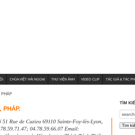
ỘI
CHÙA VIỆT HẢI NGOẠI
THƯ VIỆN ẢNH
VIDEO CLIP
TÁC GIẢ & TÁC P
PHÁP
TÌM KI
, PHÁP.
ố 51 Rue de Cuzieu 69110 Sainte-Foy-lès-Lyon,
.78.59.71.47; 04.78.59.66.07 Email: