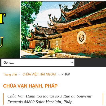
Trang chủ
>
CHÙA VIỆT HẢI NGOẠI
> PHÁP
CHÙA VẠN HẠNH, PHÁP
Chùa Vạn Hạnh tọa lạc tại số 3 Rue du Souvenir
Francais 44800 Saint Herblain, Pháp.