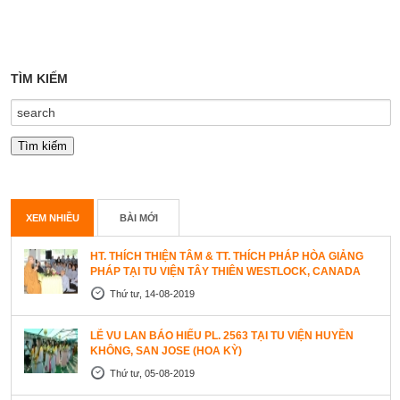
TÌM KIẾM
XEM NHIỀU
BÀI MỚI
HT. THÍCH THIỆN TÂM & TT. THÍCH PHÁP HÒA GIẢNG
PHÁP TẠI TU VIỆN TÂY THIÊN WESTLOCK, CANADA
Thứ tư, 14-08-2019
LỄ VU LAN BÁO HIẾU PL. 2563 TẠI TU VIỆN HUYỀN
KHÔNG, SAN JOSE (HOA KỲ)
Thứ tư, 05-08-2019