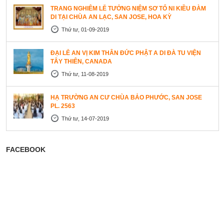
TRANG NGHIÊM LỄ TƯỞNG NIỆM SƠ TỔ NI KIỀU ĐÀM
DI TẠI CHÙA AN LẠC, SAN JOSE, HOA KỲ
Thứ tư, 01-09-2019
ĐẠI LỄ AN VỊ KIM THÂN ĐỨC PHẬT A DI ĐÀ TU VIỆN
TÂY THIÊN, CANADA
Thứ tư, 11-08-2019
HẠ TRƯỜNG AN CƯ CHÙA BẢO PHƯỚC, SAN JOSE
PL. 2563
Thứ tư, 14-07-2019
FACEBOOK