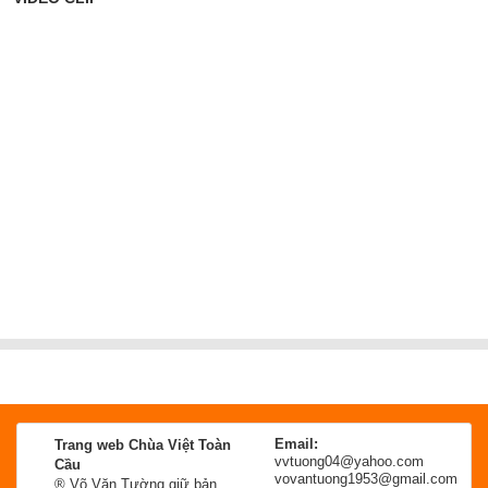
Email:
Trang web Chùa Việt Toàn
vvtuong04@yahoo.com
Cầu
vovantuong1953@gmail.com
® Võ Văn Tường giữ bản