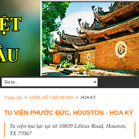
Trang chủ
>
CHÙA VIỆT HẢI NGOẠI
> HOA KỲ
TU VIỆN PHƯỚC ĐỨC, HOUSTON - HOA KỲ
Tu viện tọa lạc tại số 10839 Lilleux Road, Houston,
TX 77067