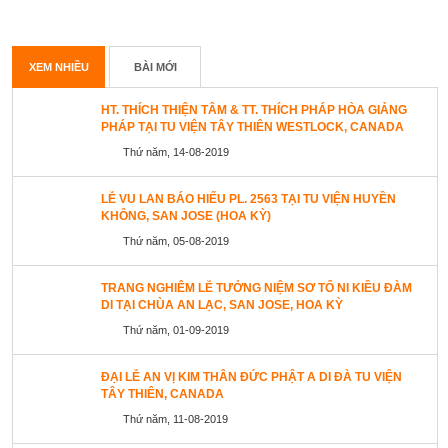
XEM NHIỀU
BÀI MỚI
HT. THÍCH THIỆN TÂM & TT. THÍCH PHÁP HÒA GIẢNG
PHÁP TẠI TU VIỆN TÂY THIÊN WESTLOCK, CANADA
Thứ năm, 14-08-2019
LỄ VU LAN BÁO HIẾU PL. 2563 TẠI TU VIỆN HUYỀN
KHÔNG, SAN JOSE (HOA KỲ)
Thứ năm, 05-08-2019
TRANG NGHIÊM LỄ TƯỞNG NIỆM SƠ TỔ NI KIỀU ĐÀM
DI TẠI CHÙA AN LẠC, SAN JOSE, HOA KỲ
Thứ năm, 01-09-2019
ĐẠI LỄ AN VỊ KIM THÂN ĐỨC PHẬT A DI ĐÀ TU VIỆN
TÂY THIÊN, CANADA
Thứ năm, 11-08-2019