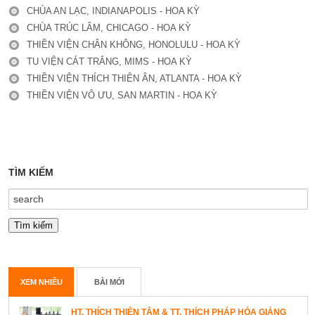
CHÙA AN LẠC, INDIANAPOLIS - HOA KỲ
CHÙA TRÚC LÂM, CHICAGO - HOA KỲ
THIỀN VIỆN CHÂN KHÔNG, HONOLULU - HOA KỲ
TU VIỆN CÁT TRẮNG, MIMS - HOA KỲ
THIỀN VIỆN THÍCH THIÊN ÂN, ATLANTA - HOA KỲ
THIỀN VIỆN VÔ ƯU, SAN MARTIN - HOA KỲ
TÌM KIẾM
XEM NHIỀU
BÀI MỚI
HT. THÍCH THIỆN TÂM & TT. THÍCH PHÁP HÒA GIẢNG