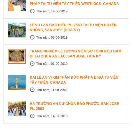
PHÁP TẠI TU VIỆN TÂY THIÊN WESTLOCK, CANADA
Thứ năm, 14-08-2019
LỄ VU LAN BÁO HIẾU PL. 2563 TẠI TU VIỆN HUYỀN
KHÔNG, SAN JOSE (HOA KỲ)
Thứ năm, 05-08-2019
TRANG NGHIÊM LỄ TƯỞNG NIỆM SƠ TỔ NI KIỀU ĐÀM
DI TẠI CHÙA AN LẠC, SAN JOSE, HOA KỲ
Thứ năm, 01-09-2019
ĐẠI LỄ AN VỊ KIM THÂN ĐỨC PHẬT A DI ĐÀ TU VIỆN
TÂY THIÊN, CANADA
Thứ năm, 11-08-2019
HẠ TRƯỜNG AN CƯ CHÙA BẢO PHƯỚC, SAN JOSE
PL. 2563
Thứ năm, 14-07-2019