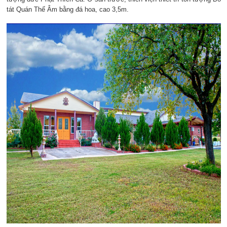
tát Quán Thế Âm bằng đá hoa, cao 3,5m.