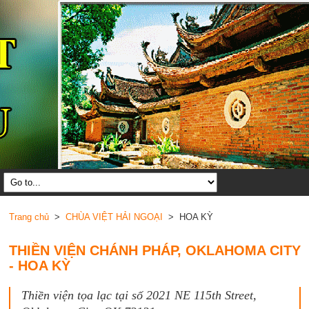
Trang chủ
>
CHÙA VIỆT HẢI NGOẠI
> HOA KỲ
THIỀN VIỆN CHÁNH PHÁP, OKLAHOMA CITY
- HOA KỲ
Thiền viện tọa lạc tại số 2021 NE 115th Street,