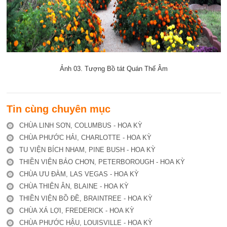
Ảnh 03. Tượng Bồ tát Quán Thế Âm
Tin cùng chuyên mục
CHÙA LINH SƠN, COLUMBUS - HOA KỲ
CHÙA PHƯỚC HẢI, CHARLOTTE - HOA KỲ
TU VIỆN BÍCH NHAM, PINE BUSH - HOA KỲ
THIỀN VIỆN BẢO CHƠN, PETERBOROUGH - HOA KỲ
CHÙA ƯU ĐÀM, LAS VEGAS - HOA KỲ
CHÙA THIÊN ÂN, BLAINE - HOA KỲ
THIỀN VIỆN BỒ ĐỀ, BRAINTREE - HOA KỲ
CHÙA XÁ LỢI, FREDERICK - HOA KỲ
CHÙA PHƯỚC HẬU, LOUISVILLE - HOA KỲ