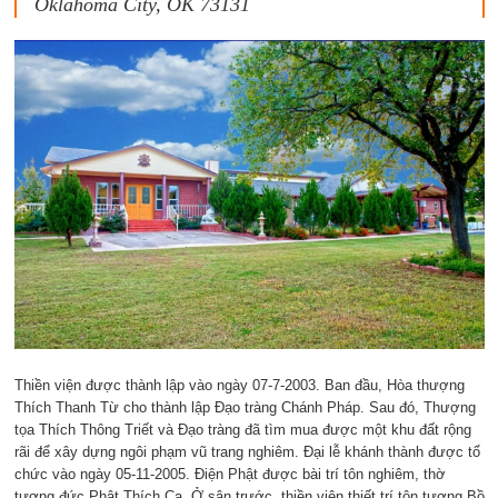
Oklahoma City, OK 73131
Thiền viện được thành lập vào ngày 07-7-2003. Ban đầu, Hòa thượng
Thích Thanh Từ cho thành lập Đạo tràng Chánh Pháp. Sau đó, Thượng
tọa Thích Thông Triết và Đạo tràng đã tìm mua được một khu đất rộng
rãi để xây dựng ngôi phạm vũ trang nghiêm. Đại lễ khánh thành được tổ
chức vào ngày 05-11-2005. Điện Phật được bài trí tôn nghiêm, thờ
tượng đức Phật Thích Ca. Ở sân trước, thiền viện thiết trí tôn tượng Bồ