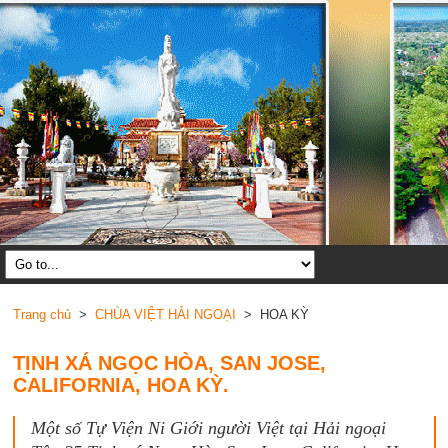
Trang chủ
>
CHÙA VIỆT HẢI NGOẠI
> HOA KỲ
TỊNH XÁ NGỌC HÒA, SAN JOSE,
CALIFORNIA, HOA KỲ.
Một số Tự Viện Ni Giới người Việt tại Hải ngoại