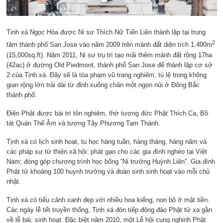
Tịnh xá Ngọc Hòa được Ni sư Thích Nữ Tiến Liên thành lập tại trung
2
tâm thành phố San Jose vào năm 2009 trên mảnh đất diện tích 1.400m
(15,000sq.ft). Năm 2011, Ni sư trụ trì tạo mãi thêm mảnh đất rộng 17ha
(42ac) ở đường Old Piedmont, thành phố San Jose để thành lập cơ sở
2 của Tịnh xá. Đây sẽ là tòa phạm vũ trang nghiêm, tú lệ trong không
gian rộng lớn trải dài từ đỉnh xuống chân một ngọn núi ở Đông Bắc
thành phố.
Điện Phật được bài trí tôn nghiêm, thờ tượng đức Phật Thích Ca, Bồ
tát Quán Thế Âm và tượng Tây Phương Tam Thánh.
Tịnh xá có lịch sinh hoạt, tu học hàng tuần, hàng tháng, hàng năm và
các pháp sự từ thiện xã hội: phát gạo cho các gia đình nghèo tại Việt
Nam; đóng góp chương trình học bổng “Ni trưởng Huỳnh Liên”. Gia đình
Phật tử khoảng 100 huynh trưởng và đoàn sinh sinh hoạt vào mỗi chủ
nhật.
Tịnh xá có tiểu cảnh xanh đẹp với nhiều hoa kiểng, non bộ ở mặt tiền.
Các ngày lễ tết truyền thống, Tịnh xá đón tiếp đông đảo Phật tử xa gần
về lễ bái, sinh hoạt. Đặc biệt năm 2010, một Lễ hội cung nghinh Phật