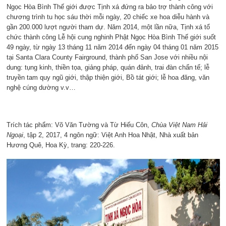
Ngọc Hòa Bình Thế giới được Tịnh xá đứng ra bảo trợ thành công với
chương trình tu học sáu thời mỗi ngày, 20 chiếc xe hoa diễu hành và
gần 200.000 lượt người tham dự. Năm 2014, một lần nữa, Tịnh xá tổ
chức thành công Lễ hội cung nghinh Phật Ngọc Hòa Bình Thế giới suốt
49 ngày, từ ngày 13 tháng 11 năm 2014 đến ngày 04 tháng 01 năm 2015
tại Santa Clara County Fairground, thành phố San Jose với nhiều nội
dung: tụng kinh, thiền tọa, giảng pháp, quán đảnh, trai đàn chẩn tế; lễ
truyền tam quy ngũ giới, thập thiện giới, Bồ tát giới; lễ hoa đăng, văn
nghệ cúng dường v.v…
Trích tác phẩm: Võ Văn Tường và Từ Hiếu Côn,
Chùa Việt Nam Hải
Ngoại
, tập 2, 2017, 4 ngôn ngữ: Việt Anh Hoa Nhật, Nhà xuất bản
Hương Quê, Hoa Kỳ, trang: 220-226.