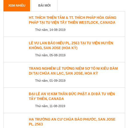
XEM NHIỀU
BÀI MỚI
HT. THÍCH THIỆN TÂM & TT. THÍCH PHÁP HÒA GIẢNG
PHÁP TẠI TU VIỆN TÂY THIÊN WESTLOCK, CANADA
Thứ năm, 14-08-2019
LỄ VU LAN BÁO HIẾU PL. 2563 TẠI TU VIỆN HUYỀN
KHÔNG, SAN JOSE (HOA KỲ)
Thứ năm, 05-08-2019
TRANG NGHIÊM LỄ TƯỞNG NIỆM SƠ TỔ NI KIỀU ĐÀM
DI TẠI CHÙA AN LẠC, SAN JOSE, HOA KỲ
Thứ năm, 01-09-2019
ĐẠI LỄ AN VỊ KIM THÂN ĐỨC PHẬT A DI ĐÀ TU VIỆN
TÂY THIÊN, CANADA
Thứ năm, 11-08-2019
HẠ TRƯỜNG AN CƯ CHÙA BẢO PHƯỚC, SAN JOSE
PL. 2563