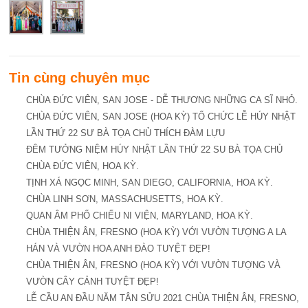
Tin cùng chuyên mục
CHÙA ĐỨC VIÊN, SAN JOSE - DỄ THƯƠNG NHỮNG CA SĨ NHỎ.
CHÙA ĐỨC VIÊN, SAN JOSE (HOA KỲ) TỔ CHỨC LỄ HÚY NHẬT
LẦN THỨ 22 SƯ BÀ TỌA CHỦ THÍCH ĐÀM LỰU
ĐÊM TƯỞNG NIỆM HÚY NHẬT LẦN THỨ 22 SU BÀ TỌA CHỦ
CHÙA ĐỨC VIÊN, HOA KỲ.
TỊNH XÁ NGỌC MINH, SAN DIEGO, CALIFORNIA, HOA KỲ.
CHÙA LINH SƠN, MASSACHUSETTS, HOA KỲ.
QUAN ÂM PHỔ CHIẾU NI VIỆN, MARYLAND, HOA KỲ.
CHÙA THIỆN ÂN, FRESNO (HOA KỲ) VỚI VƯỜN TƯỢNG A LA
HÁN VÀ VƯỜN HOA ANH ĐÀO TUYỆT ĐẸP!
CHÙA THIỆN ÂN, FRESNO (HOA KỲ) VỚI VƯỜN TƯỢNG VÀ
VƯỜN CÂY CẢNH TUYỆT ĐẸP!
LỄ CẦU AN ĐẦU NĂM TÂN SỬU 2021 CHÙA THIỆN ÂN, FRESNO,