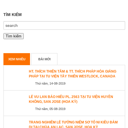
TÌM KIẾM
XEM NHIỀU
BÀI MỚI
HT. THÍCH THIỆN TÂM & TT. THÍCH PHÁP HÒA GIẢNG
PHÁP TẠI TU VIỆN TÂY THIÊN WESTLOCK, CANADA
Thứ năm, 14-08-2019
LỄ VU LAN BÁO HIẾU PL. 2563 TẠI TU VIỆN HUYỀN
KHÔNG, SAN JOSE (HOA KỲ)
Thứ năm, 05-08-2019
TRANG NGHIÊM LỄ TƯỞNG NIỆM SƠ TỔ NI KIỀU ĐÀM
DI TẠI CHÙA AN LẠC, SAN JOSE, HOA KỲ