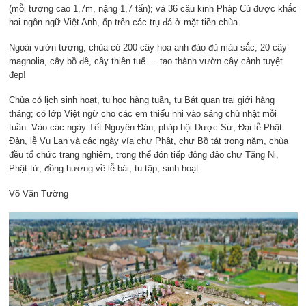
(mỗi tượng cao 1,7m, nặng 1,7 tấn); và 36 câu kinh Pháp Cú được khắc
hai ngôn ngữ Việt Anh, ốp trên các trụ đá ở mặt tiền chùa.
Ngoài vườn tượng, chùa có 200 cây hoa anh đào đủ màu sắc, 20 cây
magnolia, cây bồ đề, cây thiên tuế … tạo thành vườn cây cảnh tuyệt
đẹp!
Chùa có lịch sinh hoạt, tu học hàng tuần, tu Bát quan trai giới hàng
tháng; có lớp Việt ngữ cho các em thiếu nhi vào sáng chủ nhật mỗi
tuần. Vào các ngày Tết Nguyên Đán, pháp hội Dược Sư, Đại lễ Phật
Đản, lễ Vu Lan và các ngày vía chư Phật, chư Bồ tát trong năm, chùa
đều tổ chức trang nghiêm, trọng thể đón tiếp đông đảo chư Tăng Ni,
Phật tử, đồng hương về lễ bái, tu tập, sinh hoạt.
Võ Văn Tường