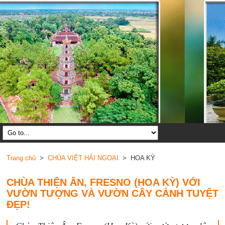
Trang chủ
>
CHÙA VIỆT HẢI NGOẠI
> HOA KỲ
CHÙA THIỆN ÂN, FRESNO (HOA KỲ) VỚI
VƯỜN TƯỢNG VÀ VƯỜN CÂY CẢNH TUYỆT
ĐẸP!