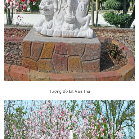
Tượng Bồ tát Văn Thù