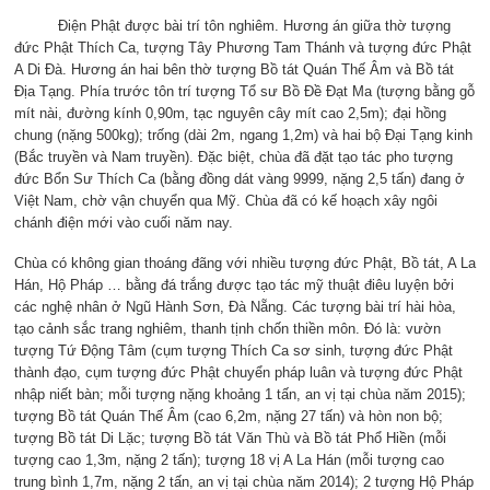
Điện Phật được bài trí tôn nghiêm. Hương án giữa thờ tượng
đức Phật Thích Ca, tượng Tây Phương Tam Thánh và tượng đức Phật
A Di Đà. Hương án hai bên thờ tượng Bồ tát Quán Thế Âm và Bồ tát
Địa Tạng. Phía trước tôn trí tượng Tổ sư Bồ Đề Đạt Ma (tượng bằng gỗ
mít nài, đường kính 0,90m, tạc nguyên cây mít cao 2,5m); đại hồng
chung (nặng 500kg); trống (dài 2m, ngang 1,2m) và hai bộ Đại Tạng kinh
(Bắc truyền và Nam truyền). Đặc biệt, chùa đã đặt tạo tác pho tượng
đức Bổn Sư Thích Ca (bằng đồng dát vàng 9999, nặng 2,5 tấn) đang ở
Việt Nam, chờ vận chuyển qua Mỹ. Chùa đã có kế hoạch xây ngôi
chánh điện mới vào cuối năm nay.
Chùa có không gian thoáng đãng với nhiều tượng đức Phật, Bồ tát, A La
Hán, Hộ Pháp … bằng đá trắng được tạo tác mỹ thuật điêu luyện bởi
các nghệ nhân ở Ngũ Hành Sơn, Đà Nẵng. Các tượng bài trí hài hòa,
tạo cảnh sắc trang nghiêm, thanh tịnh chốn thiền môn. Đó là: vườn
tượng Tứ Động Tâm (cụm tượng Thích Ca sơ sinh, tượng đức Phật
thành đạo, cụm tượng đức Phật chuyển pháp luân và tượng đức Phật
nhập niết bàn; mỗi tượng nặng khoảng 1 tấn, an vị tại chùa năm 2015);
tượng Bồ tát Quán Thế Âm (cao 6,2m, nặng 27 tấn) và hòn non bộ;
tượng Bồ tát Di Lặc; tượng Bồ tát Văn Thù và Bồ tát Phổ Hiền (mỗi
tượng cao 1,3m, nặng 2 tấn); tượng 18 vị A La Hán (mỗi tượng cao
trung bình 1,7m, nặng 2 tấn, an vị tại chùa năm 2014); 2 tượng Hộ Pháp