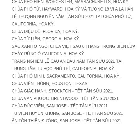
CHÙA PHỔ HIỀN, WORCESTER, MASSACHUSETTS, HOA KỲ.
CHÙA PHỔ TỪ, HAYWARD, HOA KỲ VÀ TƯỢNG 18 VỊ A LA HÁN
LỄ THƯỢNG NGUYÊN NĂM TÂN SỬU 2021 TẠI CHÙA PHỔ TỪ,
CALIFORNIA, HOA KỲ.
CHÙA DIỆU ĐẾ, FLORIDA, HOA KỲ.
CHÙA TỪ LIÊN, GEORGIA, HOA KỲ.
SẮC XANH Ở NGÔI CHÙA VIỆT SAU 6 THÁNG TRONG BIỂN LỬA
CHÁY RỪNG Ở CALIFORNIA, HOA KỲ.
TRANG NGHIÊM LỄ CẦU AN ĐẦU NĂM TÂN SỬU 2021 TẠI
TRUNG TÂM TU HỌC PHỔ TRÍ, CALIFORNIA, HOA KỲ.
CHÙA PHỔ MINH, SACRAMENTO, CALIFORNIA, HOA KỲ.
CHÙA VIÊN THÔNG, HOUSTON, TEXAS.
CHÙA GIÁC HẠNH, STOCKTON - TẾT TÂN SỬU 2021.
CHÙA VẠN PHƯỚC, BRENTWOOD - TẾT TÂN SỬU 2021
CHÙA ĐỨC VIÊN, SAN JOSE - TẾT TÂN SỬU 2021
TU VIỆN HUYỀN KHÔNG, SAN JOSE - TẾT TÂN SỬU 2021
ẤN TÔN THIỀN ĐƯỜNG, SAN JOSE - TẾT TÂN SỬU 2021