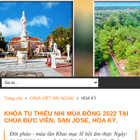
Trang chủ
>
CHÙA VIỆT HẢI NGOẠI
> HOA KỲ
KHÓA TU THIẾU NHI MÙA ĐÔNG 2022 TẠI
CHÙA ĐỨC VIÊN, SAN JOSE, HOA KỲ.
Đốt pháo - múa lân Khai mạc lễ hội ẩm thực Ngày: