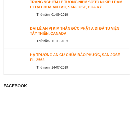
TRANG NGHIÊM LỄ TƯỞNG NIỆM SƠ TỔ NI KIỀU ĐÀM
DI TẠI CHÙA AN LẠC, SAN JOSE, HOA KỲ
Thứ năm, 01-09-2019
ĐẠI LỄ AN VỊ KIM THÂN ĐỨC PHẬT A DI ĐÀ TU VIỆN
TÂY THIÊN, CANADA
Thứ năm, 11-08-2019
HẠ TRƯỜNG AN CƯ CHÙA BẢO PHƯỚC, SAN JOSE
PL. 2563
Thứ năm, 14-07-2019
FACEBOOK