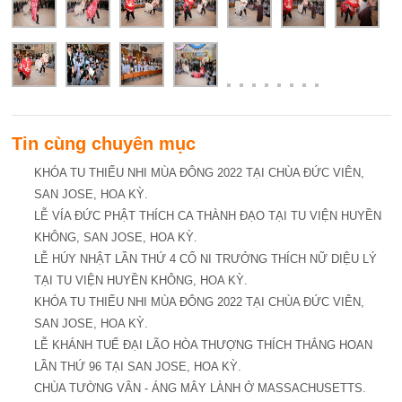
Tin cùng chuyên mục
KHÓA TU THIẾU NHI MÙA ĐÔNG 2022 TẠI CHÙA ĐỨC VIÊN,
SAN JOSE, HOA KỲ.
LỄ VÍA ĐỨC PHẬT THÍCH CA THÀNH ĐẠO TẠI TU VIỆN HUYỀN
KHÔNG, SAN JOSE, HOA KỲ.
LỄ HÚY NHẬT LẦN THỨ 4 CỐ NI TRƯỞNG THÍCH NỮ DIỆU LÝ
TẠI TU VIỆN HUYỀN KHÔNG, HOA KỲ.
KHÓA TU THIẾU NHI MÙA ĐÔNG 2022 TẠI CHÙA ĐỨC VIÊN,
SAN JOSE, HOA KỲ.
LỄ KHÁNH TUẾ ĐẠI LÃO HÒA THƯỢNG THÍCH THẮNG HOAN
LẦN THỨ 96 TẠI SAN JOSE, HOA KỲ.
CHÙA TƯỜNG VÂN - ÁNG MÂY LÀNH Ở MASSACHUSETTS.