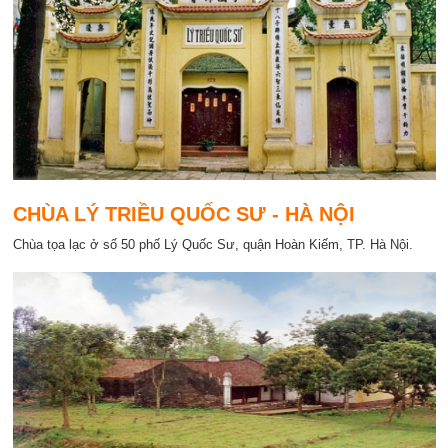
CHÙA LÝ TRIỀU QUỐC SƯ - HÀ NỘI
Chùa tọa lạc ở số 50 phố Lý Quốc Sư, quận Hoàn Kiếm, TP. Hà Nội.