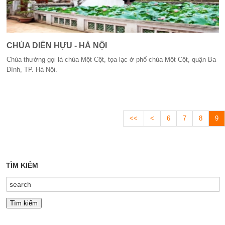
CHÙA DIÊN HỰU - HÀ NỘI
Chùa thường gọi là chùa Một Cột, tọa lạc ở phố chùa Một Cột, quận Ba
Đình, TP. Hà Nội.
<<
<
6
7
8
9
TÌM KIẾM