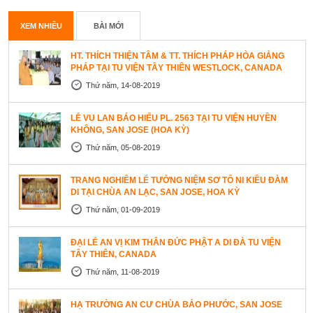
XEM NHIỀU
BÀI MỚI
HT. THÍCH THIỆN TÂM & TT. THÍCH PHÁP HÒA GIẢNG
PHÁP TẠI TU VIỆN TÂY THIÊN WESTLOCK, CANADA
Thứ năm, 14-08-2019
LỄ VU LAN BÁO HIẾU PL. 2563 TẠI TU VIỆN HUYỀN
KHÔNG, SAN JOSE (HOA KỲ)
Thứ năm, 05-08-2019
TRANG NGHIÊM LỄ TƯỞNG NIỆM SƠ TỔ NI KIỀU ĐÀM
DI TẠI CHÙA AN LẠC, SAN JOSE, HOA KỲ
Thứ năm, 01-09-2019
ĐẠI LỄ AN VỊ KIM THÂN ĐỨC PHẬT A DI ĐÀ TU VIỆN
TÂY THIÊN, CANADA
Thứ năm, 11-08-2019
HẠ TRƯỜNG AN CƯ CHÙA BẢO PHƯỚC, SAN JOSE