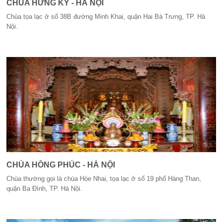
CHÙA HƯNG KÝ - HÀ NỘI
Chùa tọa lạc ở số 38B đường Minh Khai, quận Hai Bà Trưng, TP. Hà
Nội.
CHÙA HỒNG PHÚC - HÀ NỘI
Chùa thường gọi là chùa Hòe Nhai, tọa lạc ở số 19 phố Hàng Than,
quận Ba Đình, TP. Hà Nội.