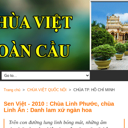
Trang chủ
>
CHÙA VIỆT QUỐC NỘI
> CHÙA TP. HỒ CHÍ MINH
Sen Việt - 2010 : Chùa Linh Phước, chùa
Linh Ẩn : Danh lam xứ ngàn hoa
Trên con đường lung linh bóng mát, những âm