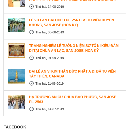
Thứ hai, 14-08-2019
LỄ VU LAN BÁO HIẾU PL. 2563 TẠI TU VIỆN HUYỀN
KHÔNG, SAN JOSE (HOA KỲ)
Thứ hai, 05-08-2019
TRANG NGHIÊM LỄ TƯỞNG NIỆM SƠ TỔ NI KIỀU ĐÀM
DI TẠI CHÙA AN LẠC, SAN JOSE, HOA KỲ
Thứ hai, 01-09-2019
ĐẠI LỄ AN VỊ KIM THÂN ĐỨC PHẬT A DI ĐÀ TU VIỆN
TÂY THIÊN, CANADA
Thứ hai, 11-08-2019
HẠ TRƯỜNG AN CƯ CHÙA BẢO PHƯỚC, SAN JOSE
PL. 2563
Thứ hai, 14-07-2019
FACEBOOK