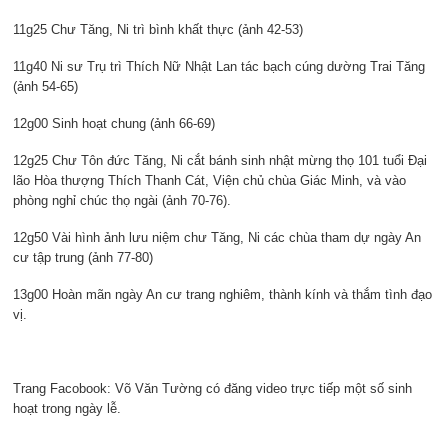
11g25 Chư Tăng, Ni trì bình khất thực (ảnh 42-53)
11g40 Ni sư Trụ trì Thích Nữ Nhật Lan tác bạch cúng dường Trai Tăng
(ảnh 54-65)
12g00 Sinh hoạt chung (ảnh 66-69)
12g25 Chư Tôn đức Tăng, Ni cắt bánh sinh nhật mừng thọ 101 tuổi Đại
lão Hòa thượng Thích Thanh Cát, Viện chủ chùa Giác Minh, và vào
phòng nghỉ chúc thọ ngài (ảnh 70-76).
12g50 Vài hình ảnh lưu niệm chư Tăng, Ni các chùa tham dự ngày An
cư tập trung (ảnh 77-80)
13g00 Hoàn mãn ngày An cư trang nghiêm, thành kính và thắm tình đạo
vị.
Trang Facobook: Võ Văn Tường có đăng video trực tiếp một số sinh
hoạt trong ngày lễ.