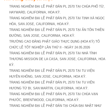
TRANG NGHIÊM ĐẠI LỄ PHẬT ĐẢN PL 2570 TẠI CHÙA PHỔ TỪ,
HAYWARD, CALIFORNIA, HOA KỲ.
TRANG NGHIÊM ĐẠI LỄ PHẬT ĐẢN PL 2570 TẠI TỊNH XÁ NGỌC
HÒA, SAN JOSE, CALIFORNIA, HOA KỲ.
TRANG NGHIÊM ĐẠI LỄ PHẬT ĐẢN PL 2570 TẠI ẤN TÔN THIỀN
ĐƯỜNG, SAN JOSE, CALIFORNIA, HOA KỲ.
TRƯỜNG CAO ĐẲNG PHẬT GIÁO THỰC DỤNG (HOA KỲ) TỔ
CHỨC LỄ TỐT NGHIỆP LẦN THỨ II - NGÀY 24.05.2026
TRANG NGHIÊM ĐẠI LỄ PHẬT ĐẢN PL 2570 TẠI NHÀ TÌNH
THƯƠNG MISSION DE LA CASA, SAN JOSE, CALIFORNIA, HOA
KỲ.
TRANG NGHIÊM ĐẠI LỄ PHẬT ĐẢN PL 2570 TẠI TU VIỆN
HUYỀN KHÔNG, SAN JOSE, CALIFORNIA, HOA KỲ.
TRANG NGHIÊM ĐẠI LỄ PHẬT ĐẢN PL 2570 TẠI TU VIỆN
HƯƠNG TỪ BI, SAN MARTIN, CALIFORNIA, HOA KỲ.
TRANG NGHIÊM ĐẠI LỄ PHẬT ĐẢN PL 2570 TẠI CHÙA VẠN
PHƯỚC, BRENTWOOD, CALIFORNIA, HOA KỲ.
TRANG NGHIÊM ĐẠI LỄ PHẬT ĐẢN TẠI CHÙA ĐẠI NHẬT NHƯ