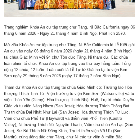
Trang nghiêm Khóa An cư tập trung chư Tăng, Ni Bắc California ngày 06
tháng 6 năm 2026 - Ngày 21 tháng 4 năm Bính Ngọ, Phật lịch 2570.
Mở đầu Khóa An cư tập trung chư Tăng, Ni Bắc California là Lễ Kiết giới
An cư vào ngày 06 tháng 6 năm 2026 (ngày 21 tháng 4 năm Bính Ngọ)
tại chùa Giác Minh với 94 chư Tôn đức Tăng, Ni tham dự. Các chùa
luân phiên tổ chức Khóa An cư tập trung vào thứ bảy hằng tuần. Tổng
cộng 12 chùa, 12 tuần. Tuần cuối là Lễ Tự tứ Giải hạ tại tu viện Kim
Sơn ngày 29 tháng 8 năm 2026 (ngày 17 tháng 7 năm Bính Ngọ).
Tham dự Khóa An cư tập trung tại chùa Giác Minh có: Trưởng lão Hòa
thượng Thích Tịnh Từ, Viện trưởng tu viện Kim Sơn (Watsonville) và tu
viện Thôn Yên (Gilroy); Hòa thượng Thích Nhật Huệ, Trụ trì chùa Duyên
Giác và tu viện Năng Nhơn (San Jose); Hòa thượng Thích Thông Đạt,
Trụ trì chùa Đại Nhật Như Lai (San Jose); Hòa thượng Thích Từ Lực,
Viện chủ chùa Phổ Từ (Hayward) và thiền viện Phổ Thiên (Castro
Valley); Ni trưởng Thích Nữ Nguyên Thanh, Viện chủ chùa An Lạc (San
Jose); Sư Bà Thích Nữ Đồng Kính, Trụ trì thiền viện Vô Ưu (San
Martin); cùng đông đảo chư Tăng, chư Ni các tự viện ở miền Bắc