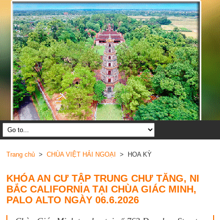
Trang chủ
>
CHÙA VIỆT HẢI NGOẠI
> HOA KỲ
KHÓA AN CƯ TẬP TRUNG CHƯ TĂNG, NI
BẮC CALIFORNIA TẠI CHÙA GIÁC MINH,
PALO ALTO NGÀY 06.6.2026