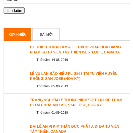
XEM NHIỀU
BÀI MỚI
HT. THÍCH THIỆN TÂM & TT. THÍCH PHÁP HÒA GIẢNG
PHÁP TẠI TU VIỆN TÂY THIÊN WESTLOCK, CANADA
Thứ năm, 14-08-2019
LỄ VU LAN BÁO HIẾU PL. 2563 TẠI TU VIỆN HUYỀN
KHÔNG, SAN JOSE (HOA KỲ)
Thứ năm, 05-08-2019
TRANG NGHIÊM LỄ TƯỞNG NIỆM SƠ TỔ NI KIỀU ĐÀM
DI TẠI CHÙA AN LẠC, SAN JOSE, HOA KỲ
Thứ năm, 01-09-2019
ĐẠI LỄ AN VỊ KIM THÂN ĐỨC PHẬT A DI ĐÀ TU VIỆN
TÂY THIÊN, CANADA