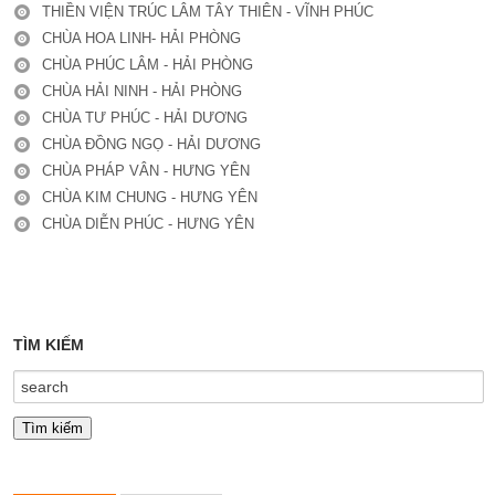
THIỀN VIỆN TRÚC LÂM TÂY THIÊN - VĨNH PHÚC
CHÙA HOA LINH- HẢI PHÒNG
CHÙA PHÚC LÂM - HẢI PHÒNG
CHÙA HẢI NINH - HẢI PHÒNG
CHÙA TƯ PHÚC - HẢI DƯƠNG
CHÙA ĐỒNG NGỌ - HẢI DƯƠNG
CHÙA PHÁP VÂN - HƯNG YÊN
CHÙA KIM CHUNG - HƯNG YÊN
CHÙA DIỄN PHÚC - HƯNG YÊN
TÌM KIẾM