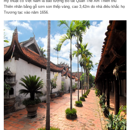
mỹ thuật cổ Việt Nam là bảo tượng Bồ tát Quán Thế Âm Thiên thủ
Thiên nhãn bằng gỗ sơn son thếp vàng, cao 3,42m do nhà điêu khắc họ
Trương tạc vào năm 1656.