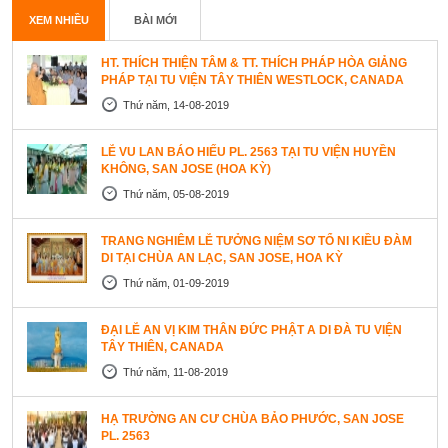
XEM NHIỀU
BÀI MỚI
HT. THÍCH THIỆN TÂM & TT. THÍCH PHÁP HÒA GIẢNG
PHÁP TẠI TU VIỆN TÂY THIÊN WESTLOCK, CANADA
Thứ năm, 14-08-2019
LỄ VU LAN BÁO HIẾU PL. 2563 TẠI TU VIỆN HUYỀN
KHÔNG, SAN JOSE (HOA KỲ)
Thứ năm, 05-08-2019
TRANG NGHIÊM LỄ TƯỞNG NIỆM SƠ TỔ NI KIỀU ĐÀM
DI TẠI CHÙA AN LẠC, SAN JOSE, HOA KỲ
Thứ năm, 01-09-2019
ĐẠI LỄ AN VỊ KIM THÂN ĐỨC PHẬT A DI ĐÀ TU VIỆN
TÂY THIÊN, CANADA
Thứ năm, 11-08-2019
HẠ TRƯỜNG AN CƯ CHÙA BẢO PHƯỚC, SAN JOSE
PL. 2563