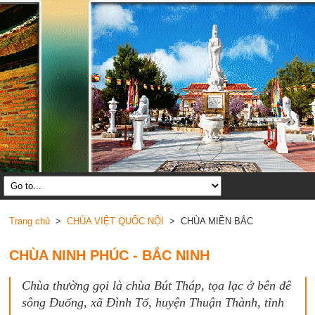
Trang chủ
>
CHÙA VIỆT QUỐC NỘI
> CHÙA MIỀN BẮC
CHÙA NINH PHÚC - BẮC NINH
Chùa thường gọi là chùa Bút Tháp, tọa lạc ở bên đê
sông Đuống, xã Đình Tổ, huyện Thuận Thành, tỉnh