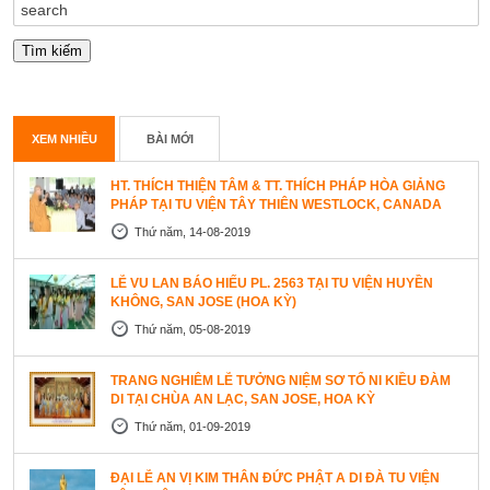
XEM NHIỀU
BÀI MỚI
HT. THÍCH THIỆN TÂM & TT. THÍCH PHÁP HÒA GIẢNG
PHÁP TẠI TU VIỆN TÂY THIÊN WESTLOCK, CANADA
Thứ năm, 14-08-2019
LỄ VU LAN BÁO HIẾU PL. 2563 TẠI TU VIỆN HUYỀN
KHÔNG, SAN JOSE (HOA KỲ)
Thứ năm, 05-08-2019
TRANG NGHIÊM LỄ TƯỞNG NIỆM SƠ TỔ NI KIỀU ĐÀM
DI TẠI CHÙA AN LẠC, SAN JOSE, HOA KỲ
Thứ năm, 01-09-2019
ĐẠI LỄ AN VỊ KIM THÂN ĐỨC PHẬT A DI ĐÀ TU VIỆN