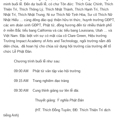
minh buổi lễ. Đến dự buổi lễ, có chư Tôn đức: Thích Giác Chính, Thích
Thiện Trí, Thích Thông Lý, Thích Nhật Thành, Thích Hạnh Trí, Thích
Nhật Trí, Thích Nhật Trung; Ni sư Thích Nữ Tịnh Hòa, Sư cô Thích Nữ
Nhật Hiếu … cùng đông đảo quý thiện hữu tri thức, huynh trưởng GĐPT,
các em đoàn sinh GĐPT, Phật tử, đồng hương đến từ nhiều thành phố
ở miền Bắc tiểu bang California và các tiểu bang Louisiana, Utah … và
Việt Nam. Đặc biệt với sự có mặt của cô Clare Green, Hiệu trưởng
Trường Impact Academy of Arts and Technology, ngôi trường nằm đối
diện chùa, đã hoan hỷ cho chùa sử dụng hội trường của trường để tổ
chức Lễ Phật Đản.
Chương trình buổi lễ như sau:
09:00 AM Phật tử vân tập vào hội trường
09:15 AM Trang nghiêm đạo tràng
09:30 AM Cung thỉnh giảng sư lên lễ đài.
Thuyết giảng:
Ý nghĩa Phật Đản
(HT. Thích Đỗng Tuyên; ĐĐ. Thích Thiện Trí dịch
tiếng Anh)