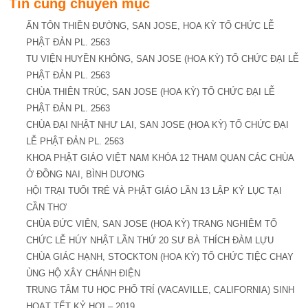
Tin cùng chuyên mục
ẤN TÔN THIỀN ĐƯỜNG, SAN JOSE, HOA KỲ TỔ CHỨC LỄ
PHẬT ĐẢN PL. 2563
TU VIỆN HUYỀN KHÔNG, SAN JOSE (HOA KỲ) TỔ CHỨC ĐẠI LỄ
PHẬT ĐẢN PL. 2563
CHÙA THIÊN TRÚC, SAN JOSE (HOA KỲ) TỔ CHỨC ĐẠI LỄ
PHẬT ĐẢN PL. 2563
CHÙA ĐẠI NHẬT NHƯ LAI, SAN JOSE (HOA KỲ) TỔ CHỨC ĐẠI
LỄ PHẬT ĐẢN PL. 2563
KHOA PHẬT GIÁO VIỆT NAM KHÓA 12 THAM QUAN CÁC CHÙA
Ở ĐỒNG NAI, BÌNH DƯƠNG
HỘI TRẠI TUỔI TRẺ VÀ PHẬT GIÁO LẦN 13 LẬP KỶ LỤC TẠI
CẦN THƠ
CHÙA ĐỨC VIÊN, SAN JOSE (HOA KỲ) TRANG NGHIÊM TỔ
CHỨC LỄ HÚY NHẬT LẦN THỨ 20 SƯ BÀ THÍCH ĐÀM LỰU
CHÙA GIÁC HẠNH, STOCKTON (HOA KỲ) TỔ CHỨC TIỆC CHAY
ỦNG HỘ XÂY CHÁNH ĐIỆN
TRUNG TÂM TU HỌC PHỔ TRÍ (VACAVILLE, CALIFORNIA) SINH
HOẠT TẾT KỶ HỢI – 2019