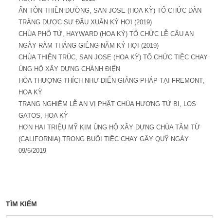
ẤN TÔN THIỀN ĐƯỜNG, SAN JOSE (HOA KỲ) TỔ CHỨC ĐÀN
TRÀNG DƯỢC SƯ ĐẦU XUÂN KỶ HỢI (2019)
CHÙA PHỔ TỪ, HAYWARD (HOA KỲ) TỔ CHỨC LỄ CẦU AN
NGÀY RẰM THÁNG GIÊNG NĂM KỶ HỢI (2019)
CHÙA THIÊN TRÚC, SAN JOSE (HOA KỲ) TỔ CHỨC TIỆC CHAY
ỦNG HỘ XÂY DỰNG CHÁNH ĐIỆN
HÒA THƯỢNG THÍCH NHƯ ĐIỂN GIẢNG PHÁP TẠI FREMONT,
HOA KỲ
TRANG NGHIÊM LỄ AN VỊ PHẬT CHÙA HƯƠNG TỪ BI, LOS
GATOS, HOA KỲ
HƠN HAI TRIỆU MỸ KIM ỦNG HỘ XÂY DỰNG CHÙA TÂM TỪ
(CALIFORNIA) TRONG BUỔI TIỆC CHAY GÂY QUỸ NGÀY
09/6/2019
TÌM KIẾM