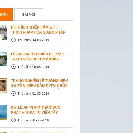
HIỀU
BÀI MỚI
HT. THÍCH THIỆN TÂM & TT.
THÍCH PHÁP HÒA GIẢNG PHÁP
TẠI TU VIỆN TÂY THIÊN
Thứ năm, 14-08-2019
WESTLOCK, CANADA
LỄ VU LAN BÁO HIẾU PL. 2563
TẠI TU VIỆN HUYỀN KHÔNG,
SAN JOSE (HOA KỲ)
Thứ năm, 05-08-2019
TRANG NGHIÊM LỄ TƯỞNG NIỆM
SƠ TỔ NI KIỀU ĐÀM DI TẠI CHÙA
AN LẠC, SAN JOSE, HOA KỲ
Thứ năm, 01-09-2019
ĐẠI LỄ AN VỊ KIM THÂN ĐỨC
PHẬT A DI ĐÀ TU VIỆN TÂY
THIÊN, CANADA
Thứ năm, 11-08-2019