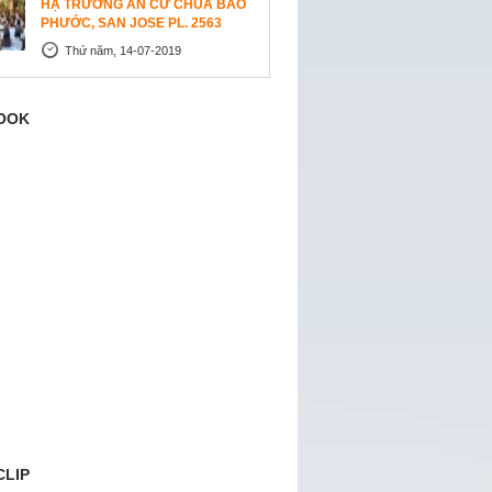
HẠ TRƯỜNG AN CƯ CHÙA BẢO
PHƯỚC, SAN JOSE PL. 2563
Thứ năm, 14-07-2019
OOK
CLIP