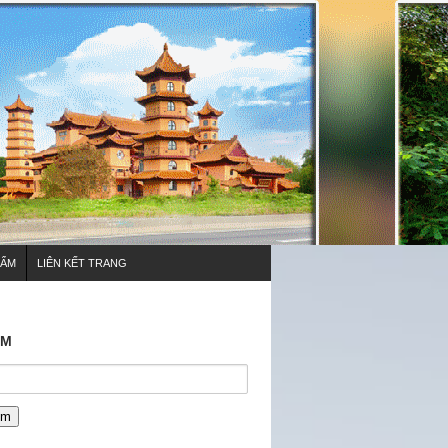
HẨM
LIÊN KẾT TRANG
ẾM