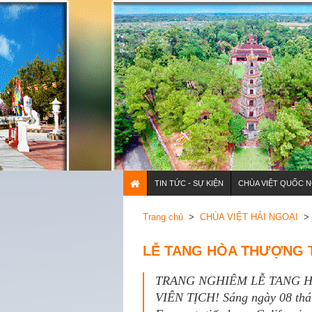
TIN TỨC - SỰ KIỆN
CHÙA VIỆT QUỐC N
Trang chủ
>
CHÙA VIỆT HẢI NGOẠI
> 
LỄ TANG HÒA THƯỢNG T
TRANG NGHIÊM LỄ TANG 
VIÊN TỊCH! Sáng ngày 08 thán