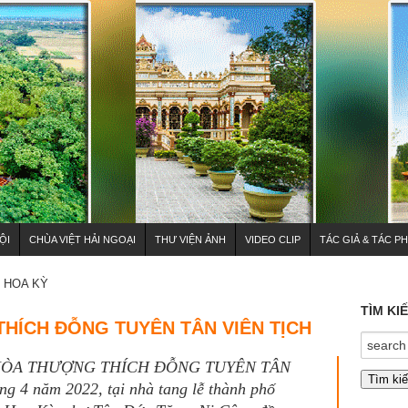
ỘI
CHÙA VIỆT HẢI NGOẠI
THƯ VIỆN ẢNH
VIDEO CLIP
TÁC GIẢ & TÁC P
HOA KỲ
TÌM KI
HÍCH ĐỖNG TUYÊN TÂN VIÊN TỊCH
HÒA THƯỢNG THÍCH ĐỖNG TUYÊN TÂN
g 4 năm 2022, tại nhà tang lễ thành phố