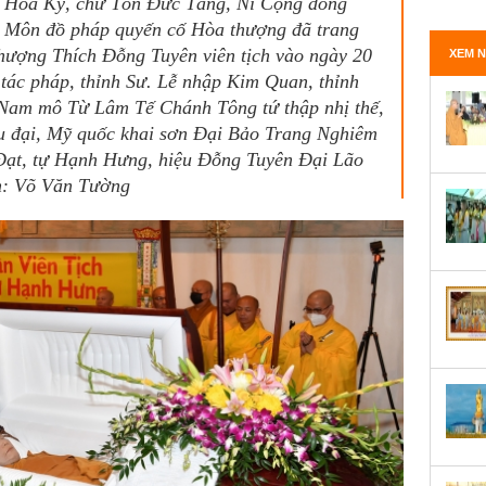
a, Hoa Kỳ, chư Tôn Đức Tăng, Ni Cộng đồng
g Môn đồ pháp quyến cố Hòa thượng đã trang
hượng Thích Đỗng Tuyên viên tịch vào ngày 20
XEM N
tác pháp, thỉnh Sư. Lễ nhập Kim Quan, thỉnh
. Nam mô Từ Lâm Tế Chánh Tông tứ thập nhị thế,
u đại, Mỹ quốc khai sơn Đại Bảo Trang Nghiêm
ạ Đạt, tự Hạnh Hưng, hiệu Đỗng Tuyên Đại Lão
h: Võ Văn Tường