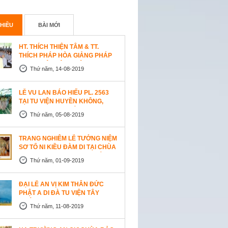
HIỀU
BÀI MỚI
HT. THÍCH THIỆN TÂM & TT.
THÍCH PHÁP HÒA GIẢNG PHÁP
TẠI TU VIỆN TÂY THIÊN
Thứ năm, 14-08-2019
WESTLOCK, CANADA
LỄ VU LAN BÁO HIẾU PL. 2563
TẠI TU VIỆN HUYỀN KHÔNG,
SAN JOSE (HOA KỲ)
Thứ năm, 05-08-2019
TRANG NGHIÊM LỄ TƯỞNG NIỆM
SƠ TỔ NI KIỀU ĐÀM DI TẠI CHÙA
AN LẠC, SAN JOSE, HOA KỲ
Thứ năm, 01-09-2019
ĐẠI LỄ AN VỊ KIM THÂN ĐỨC
PHẬT A DI ĐÀ TU VIỆN TÂY
THIÊN, CANADA
Thứ năm, 11-08-2019