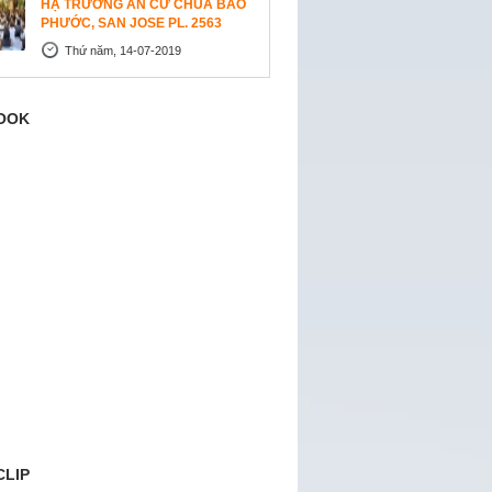
HẠ TRƯỜNG AN CƯ CHÙA BẢO
PHƯỚC, SAN JOSE PL. 2563
Thứ năm, 14-07-2019
OOK
CLIP