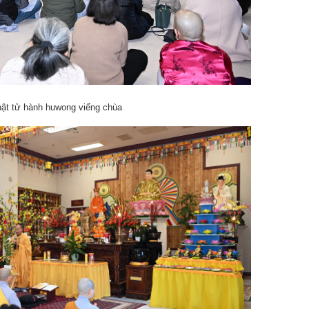
ật tử hành huwong viếng chùa