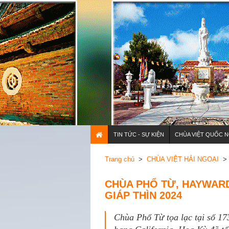
TIN TỨC - SỰ KIỆN
CHÙA VIỆT QUỐC N
Trang chủ
>
CHÙA VIỆT HẢI NGOẠI
> 
CHÙA PHỔ TỪ, HAYWAR
GIÁP THÌN 2024
Chùa Phổ Từ tọa lạc tại số 1