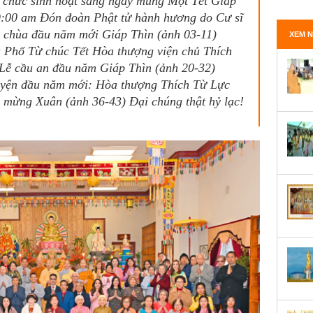
ổ chức sinh hoạt sáng ngày mùng Một Tết Giáp
9:00 am Đón đoàn Phật tử hành hương do Cư sĩ
 chùa đầu năm mới Giáp Thìn (ảnh 03-11)
XEM N
 Phổ Từ chúc Tết Hòa thượng viện chủ Thích
Lễ cầu an đầu năm Giáp Thìn (ảnh 20-32)
uyện đầu năm mới: Hòa thượng Thích Từ Lực
 mừng Xuân (ảnh 36-43) Đại chúng thật hỷ lạc!