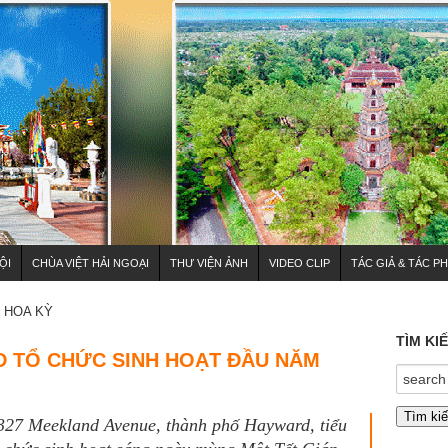
ỘI
CHÙA VIỆT HẢI NGOẠI
THƯ VIỆN ẢNH
VIDEO CLIP
TÁC GIẢ & TÁC P
HOA KỲ
TÌM KI
D TỔ CHỨC SINH HOẠT ĐẦU NĂM
7327 Meekland Avenue, thành phố Hayward, tiểu