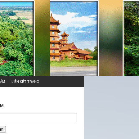
HẨM
LIÊN KẾT TRANG
ẾM