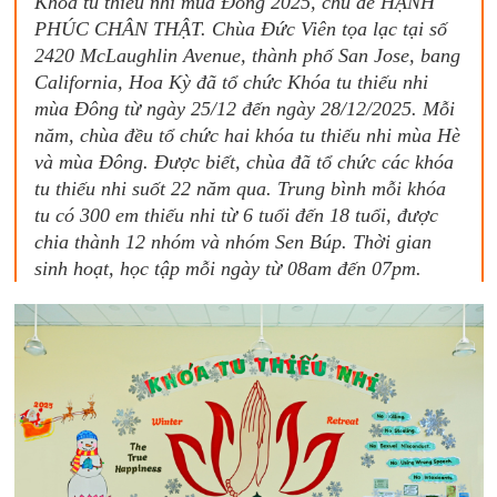
Khóa tu thiếu nhi mùa Đông 2025, chủ đề HẠNH
PHÚC CHÂN THẬT. Chùa Đức Viên tọa lạc tại số
2420 McLaughlin Avenue, thành phố San Jose, bang
California, Hoa Kỳ đã tổ chức Khóa tu thiếu nhi
mùa Đông từ ngày 25/12 đến ngày 28/12/2025. Mỗi
năm, chùa đều tổ chức hai khóa tu thiếu nhi mùa Hè
và mùa Đông. Được biết, chùa đã tổ chức các khóa
tu thiếu nhi suốt 22 năm qua. Trung bình mỗi khóa
tu có 300 em thiếu nhi từ 6 tuổi đến 18 tuổi, được
chia thành 12 nhóm và nhóm Sen Búp. Thời gian
sinh hoạt, học tập mỗi ngày từ 08am đến 07pm.