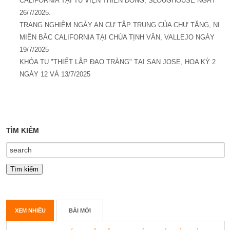
CALIFORNIA TẠI TU VIỆN THIÊN ĐỒNG, SLOUGHOUSE NGÀY
26/7/2025.
TRANG NGHIÊM NGÀY AN CƯ TẬP TRUNG CỦA CHƯ TĂNG, NI
MIỀN BẮC CALIFORNIA TẠI CHÙA TỊNH VÂN, VALLEJO NGÀY
19/7/2025
KHÓA TU "THIẾT LẬP ĐẠO TRÀNG" TẠI SAN JOSE, HOA KỲ 2
NGÀY 12 VÀ 13/7/2025
TÌM KIẾM
XEM NHIỀU
BÀI MỚI