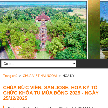
Trang chủ
>
CHÙA VIỆT HẢI NGOẠI
> HOA KỲ
CHÙA ĐỨC VIÊN, SAN JOSE, HOA KỲ TỔ
CHỨC KHÓA TU MÙA ĐÔNG 2025 - NGÀY
25/12/2025