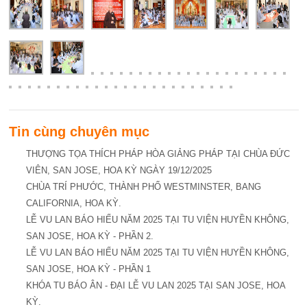
Tin cùng chuyên mục
THƯỢNG TỌA THÍCH PHÁP HÒA GIẢNG PHÁP TẠI CHÙA ĐỨC
VIÊN, SAN JOSE, HOA KỲ NGÀY 19/12/2025
CHÙA TRÍ PHƯỚC, THÀNH PHỐ WESTMINSTER, BANG
CALIFORNIA, HOA KỲ.
LỄ VU LAN BÁO HIẾU NĂM 2025 TẠI TU VIỆN HUYỀN KHÔNG,
SAN JOSE, HOA KỲ - PHẦN 2.
LỄ VU LAN BÁO HIẾU NĂM 2025 TẠI TU VIỆN HUYỀN KHÔNG,
SAN JOSE, HOA KỲ - PHẦN 1
KHÓA TU BÁO ÂN - ĐẠI LỄ VU LAN 2025 TẠI SAN JOSE, HOA
KỲ.