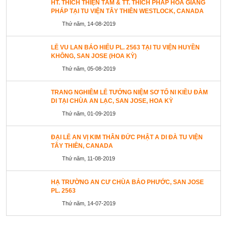
HT. THÍCH THIỆN TÂM & TT. THÍCH PHÁP HÒA GIẢNG
PHÁP TẠI TU VIỆN TÂY THIÊN WESTLOCK, CANADA
Thứ năm, 14-08-2019
LỄ VU LAN BÁO HIẾU PL. 2563 TẠI TU VIỆN HUYỀN
KHÔNG, SAN JOSE (HOA KỲ)
Thứ năm, 05-08-2019
TRANG NGHIÊM LỄ TƯỞNG NIỆM SƠ TỔ NI KIỀU ĐÀM
DI TẠI CHÙA AN LẠC, SAN JOSE, HOA KỲ
Thứ năm, 01-09-2019
ĐẠI LỄ AN VỊ KIM THÂN ĐỨC PHẬT A DI ĐÀ TU VIỆN
TÂY THIÊN, CANADA
Thứ năm, 11-08-2019
HẠ TRƯỜNG AN CƯ CHÙA BẢO PHƯỚC, SAN JOSE
PL. 2563
Thứ năm, 14-07-2019