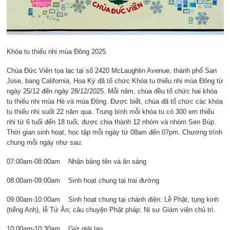
Khóa tu thiếu nhi mùa Đông 2025.
Chùa Đức Viên tọa lạc tại số 2420 McLaughlin Avenue, thành phố San
Jose, bang California, Hoa Kỳ đã tổ chức Khóa tu thiếu nhi mùa Đông từ
ngày 25/12 đến ngày 28/12/2025. Mỗi năm, chùa đều tổ chức hai khóa
tu thiếu nhi mùa Hè và mùa Đông. Được biết, chùa đã tổ chức các khóa
tu thiếu nhi suốt 22 năm qua. Trung bình mỗi khóa tu có 300 em thiếu
nhi từ 6 tuổi đến 18 tuổi, được chia thành 12 nhóm và nhóm Sen Búp.
Thời gian sinh hoạt, học tập mỗi ngày từ 08am đến 07pm. Chương trình
chung mỗi ngày như sau:
07:00am-08:00am Nhận bảng tên và ăn sáng
08:00am-09:00am Sinh hoạt chung tại trai đường
09:00am-10:00am Sinh hoạt chung tại chánh điện: Lễ Phật, tụng kinh
(tiếng Anh), lễ Tứ Ân; câu chuyện Phật pháp: Ni sư Giám viện chủ trì.
10:00am-10:30am Giờ giải lao