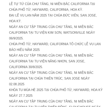
LỄ TỰ TỨ CỦA CHƯ TĂNG, NI MIỀN BẮC CALIFORNIA TẠI
CHÙA PHỔ TỪ, HAYWARD, CALIFORNIA, HOA KỲ.
ĐẠI LỄ VU LAN NĂM 2025 TẠI CHÙA ĐỨC VIÊN, SAN JOSE,
HOA KỲ.
NGÀY AN CƯ TẬP TRUNG CỦA CHƯ TĂNG, NI MIỀN BẮC
CALIFORNIA TẠI TU VIỆN KIM SƠN, WATSONVILLE NGÀY
06/9/2025.
CHÙA PHỔ TỪ, HAYWARD, CALIFORNIA TỔ CHỨC LỄ VU LAN
BÁO HIẾU NĂM 2025
NGÀY AN CƯ TẬP TRUNG CỦA CHƯ TĂNG, NI MIỀN BẮC
CALIFORNIA TẠI TU VIỆN NĂNG NHƠN, SAN JOSE,
CALIFORNIA 30/8/2025.
NGÀY AN CƯ TẬP TRUNG CỦA CHƯ TĂNG, NI MIỀN BẮC
CALIFORNIA TẠI CHÙA THIÊN TRÚC, SAN JOSE NGÀY
02.08.2025
KHÓA TU MÙA HÈ 2025 TẠI CHÙA PHỔ TỪ, HAYWARD, HOA KỲ
NGÀY 27.7.2025
NGÀY AN CƯ TẬP TRUNG CỦA CHƯ TĂNG, NI MIỀN BẮC