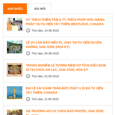
XEM NHIỀU
BÀI MỚI
HT. THÍCH THIỆN TÂM & TT. THÍCH PHÁP HÒA GIẢNG
PHÁP TẠI TU VIỆN TÂY THIÊN WESTLOCK, CANADA
Thứ năm, 14-08-2019
LỄ VU LAN BÁO HIẾU PL. 2563 TẠI TU VIỆN HUYỀN
KHÔNG, SAN JOSE (HOA KỲ)
Thứ năm, 05-08-2019
TRANG NGHIÊM LỄ TƯỞNG NIỆM SƠ TỔ NI KIỀU ĐÀM
DI TẠI CHÙA AN LẠC, SAN JOSE, HOA KỲ
Thứ năm, 01-09-2019
ĐẠI LỄ AN VỊ KIM THÂN ĐỨC PHẬT A DI ĐÀ TU VIỆN
TÂY THIÊN, CANADA
Thứ năm, 11-08-2019
HẠ TRƯỜNG AN CƯ CHÙA BẢO PHƯỚC, SAN JOSE