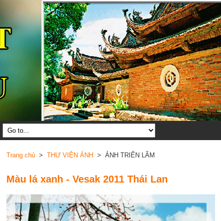
Trang chủ
>
THƯ VIỆN ẢNH
> ẢNH TRIỂN LÃM
Màu lá xanh - Vesak 2011 Thái Lan